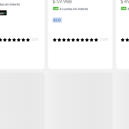
$ 59.988
$ 4
as sin interés
6
cuotas sin interés
us
+
ECO
(17)
(727)