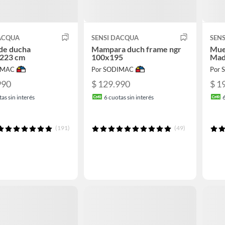
DACQUA
SENSI DACQUA
SEN
de ducha
Mampara duch frame ngr
Mue
223 cm
100x195
Mad
IMAC
Por SODIMAC
Por
990
$ 129.990
$ 1
as sin interés
6
cuotas sin interés
(191)
(49)