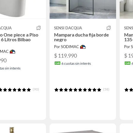
DACQUA
SENSI DACQUA
SEN
io One piece a Piso
Mampara ducha fija borde
Mam
 6 Litros Bilbao
negro
135
Por SODIMAC
Por
IMAC
$ 119.990
$ 1
990
6
cuotas sin interés
as sin interés
(90)
(58)