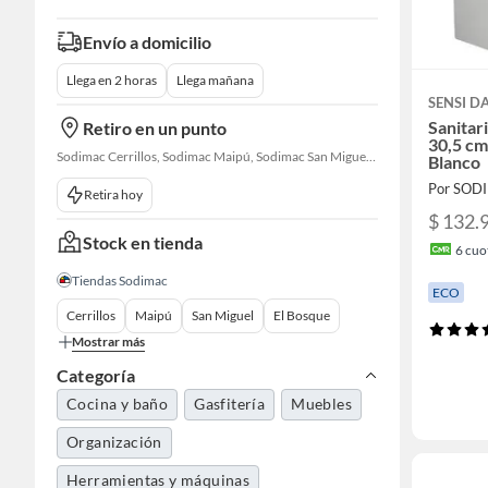
Envío a domicilio
Llega en 2 horas
Llega mañana
SENSI 
Sanitar
Retiro en un punto
30,5 cm
Sodimac Cerrillos, Sodimac Maipú, Sodimac San Miguel, Sodimac El Bosque, Sodimac San Bernardo, Constructor Cantagallo, Sodimac Talagante, Sodimac San Fernando
Blanco
Por SOD
Retira hoy
$ 132.
Stock en tienda
6
cuot
Tiendas Sodimac
ECO
Cerrillos
Maipú
San Miguel
El Bosque
Mostrar más
Categoría
Cocina y baño
Gasfitería
Muebles
Organización
Herramientas y máquinas