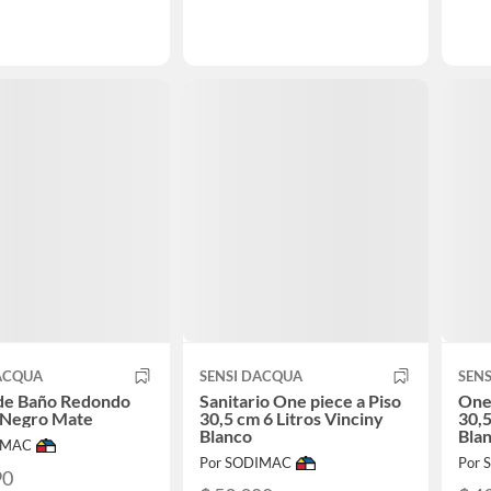
DACQUA
SENSI DACQUA
SEN
 de Baño Redondo
Sanitario One piece a Piso
One 
 Negro Mate
30,5 cm 6 Litros Vinciny
30,5
Blanco
Bla
IMAC
Por SODIMAC
Por
90