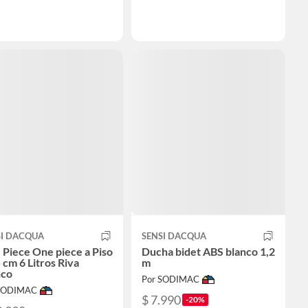
SI DACQUA
SENSI DACQUA
Piece One piece a Piso
Ducha bidet ABS blanco 1,2
 cm 6 Litros Riva
m
nco
Por SODIMAC
 SODIMAC
$ 7.990
-20%