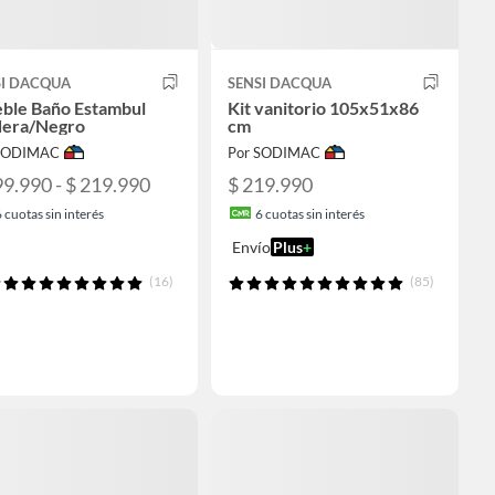
SI DACQUA
SENSI DACQUA
ble Baño Estambul
Kit vanitorio 105x51x86
era/Negro
cm
 SODIMAC
Por SODIMAC
99.990 - $ 219.990
$ 219.990
6
cuotas sin interés
6
cuotas sin interés
Envío
Plus
+
(16)
(85)