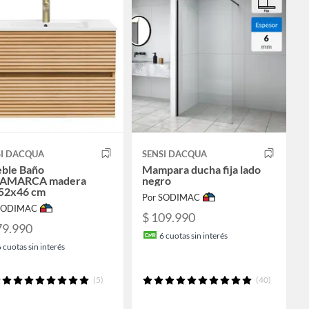
SI DACQUA
SENSI DACQUA
ble Baño
Mampara ducha fija lado
AMARCA madera
negro
52x46 cm
Por SODIMAC
 SODIMAC
$ 109.990
79.990
6
cuotas sin interés
6
cuotas sin interés
(5)
(40)