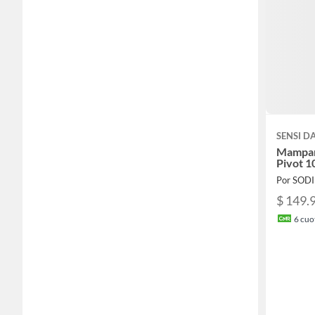
SENSI 
Mampar
Pivot 
Por SOD
$ 149.
6
cuot