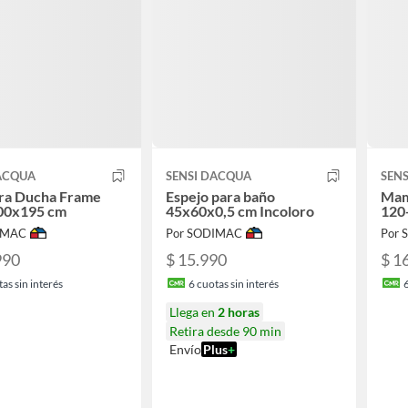
DACQUA
SENSI DACQUA
SEN
a Ducha Frame
Espejo para baño
Mam
100x195 cm
45x60x0,5 cm Incoloro
120
IMAC
Por SODIMAC
Por
990
$ 15.990
$ 1
as sin interés
6
cuotas sin interés
Llega en
2 horas
Retira desde 90 min
Envío
Plus
+