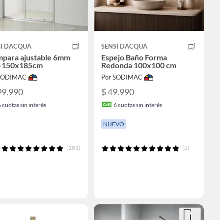
SI DACQUA
SENSI DACQUA
para ajustable 6mm
Espejo Baño Forma
-150x185cm
Redonda 100x100 cm
 SODIMAC
Por SODIMAC
99.990
$ 49.990
6
cuotas sin interés
6
cuotas sin interés
NUEVO
(181)
(2)