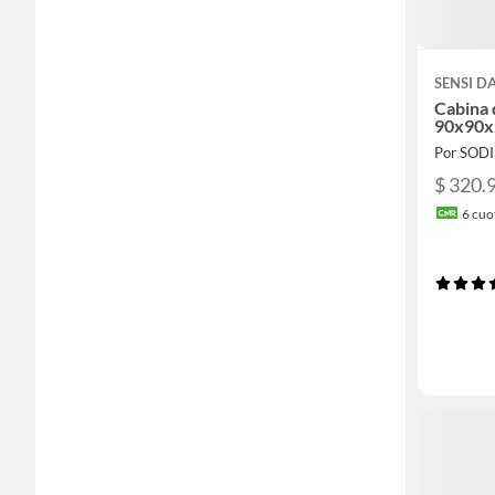
SENSI 
Cabina 
90x90x
Por SOD
$ 320.
6
cuot