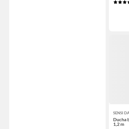
SENSI 
Ducha 
1,2 m