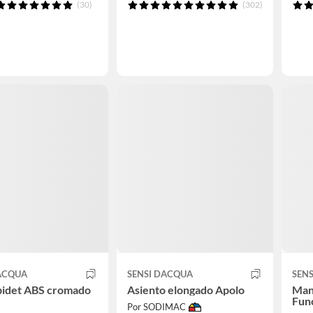
(30)
(302)
DACQUA
SENSI DACQUA
SEN
bidet ABS cromado
Asiento elongado Apolo
Man
Fun
Por SODIMAC