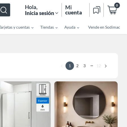
0
Hola
,
Mi
cuenta
Inicia sesión
Tarjetas y cuentas
Tiendas
Ayuda
Vende en Sodimac
...
1
2
3
12