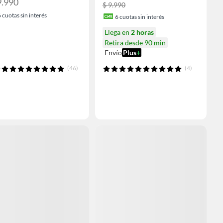
9.990
$ 9.990
6
cuotas sin interés
6
cuotas sin interés
Llega en
2 horas
Retira desde 90 min
Envío
Plus
+
(46)
(4)