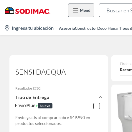
Menú
location-
Ingresa tu ubicación
Asesoría
Constructor
Deco Hogar
Tipos 
icon
Ordena
Recom
SENSI DACQUA
Resultados
(
530
)
Tipo de Entrega
Nuevo
Envío gratis al comprar sobre $49.990 en
productos seleccionados.