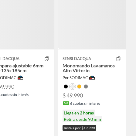
SI DACQUA
SENSI DACQUA
para ajustable 6mm
Monomando Lavamanos
-135x185cm
Alto Vittorio
 SODIMAC
Por SODIMAC
69.990
$ 49.990
6
cuotas sin interés
6
cuotas sin interés
Llega en
2 horas
Retira desde 90 min
Instala por $19.990