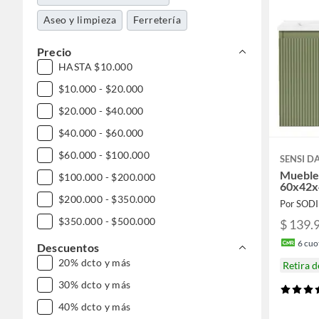
Aseo y limpieza
Ferretería
Precio
HASTA $10.000
$10.000 - $20.000
$20.000 - $40.000
$40.000 - $60.000
$60.000 - $100.000
SENSI 
Mueble
$100.000 - $200.000
60x42x
$200.000 - $350.000
Por SOD
$350.000 - $500.000
$ 139.
$500.000 - $1.000.000
6
cuot
Descuentos
20% dcto y más
DESDE $1.000.000
Retira 
30% dcto y más
40% dcto y más