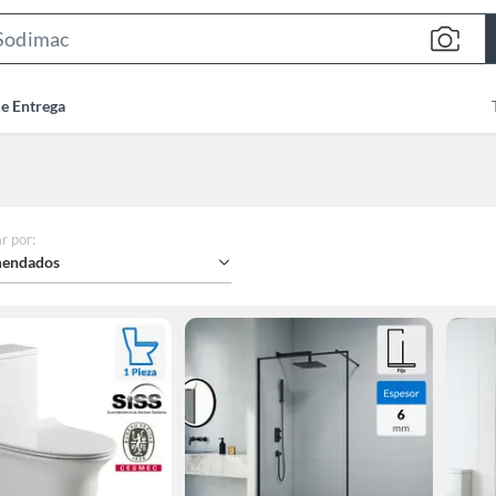
Search
Bar
de Entrega
r por
:
endados