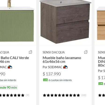
DACQUA
SENSI DACQUA
SEN
 Baño CALI Verde
Mueble baño lavamano
Mue
46 cm
61x46x56 cm
DIN
80x
IMAC
Por SODIMAC
Por
990
$ 137.990
$ 1
as sin interés
6
cuotas sin interés
desde 90 min
(9)
(68)