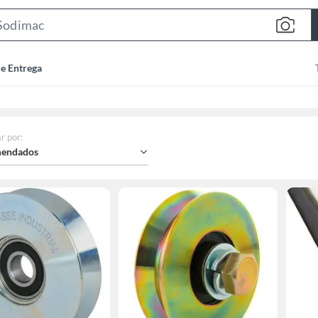
Search
Bar
de Entrega
r por
:
endados