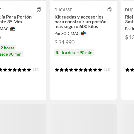
E
DUCASSE
DUC
uía Para Portón
Kit ruedas y accesorios
Riel
ante 35 Mm
para construir un portón
3mt
mas seguro 600 kilos
IMAC
Por I
Por SODIMAC
$ 1
0
$ 34.990
n
2 horas
Retira desde 90 min
desde 90 min
(17)
(11)