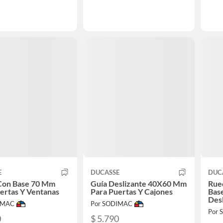
E
DUCASSE
DUC
Con Base 70 Mm
Guía Deslizante 40X60 Mm
Rue
ertas Y Ventanas
Para Puertas Y Cajones
Bas
Des
IMAC
Por SODIMAC
Por
0
$ 5.790