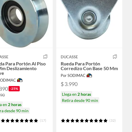
ASSE
DUCASSE
a Para Portón Al Piso
Rueda Para Portón
Mm Deslizamiento
Corredizo Con Base 50 Mm
ve
Por SODIMAC
 SODIMAC
$ 3.990
.890
-25%
Llega en
2 horas
190
Retira desde 90 min
ga en
2 horas
ra desde 90 min
(17)
(32)