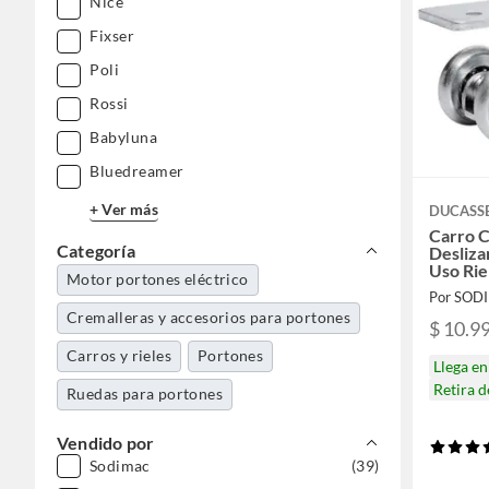
Nice
Fixser
Poli
Rossi
Babyluna
Bluedreamer
+ Ver más
DUCASS
Carro 
Categoría
Desliza
Uso Rie
Motor portones eléctrico
Por SOD
Cremalleras y accesorios para portones
$ 10.9
Carros y rieles
Portones
Llega e
Retira 
Ruedas para portones
Vendido por
Sodimac
(39)