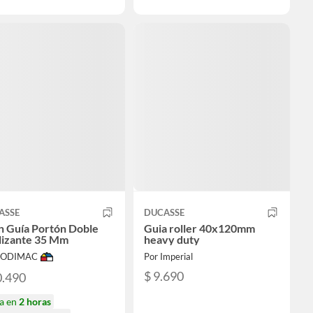
ASSE
DUCASSE
n Guía Portón Doble
Guia roller 40x120mm
lizante 35 Mm
heavy duty
 SODIMAC
Por Imperial
$ 9.690
0.490
ga en
2 horas