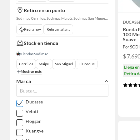
Retiro en un punto
Sodimac Cerrillos, Sodimac Maipú, Sodimac San Miguel, Sodimac El Bosque, Sodimac San Bernardo, Constructor Cantagallo, Sodimac Talagante, Sodimac San Fernando
DUCASS
Rueda P
Retira hoy
Retira mañana
100 Mm
Suave
Stock en tienda
Por SOD
Tiendas Sodimac
$ 7.69
Cerrillos
Maipú
San Miguel
El Bosque
Llega e
Mostrar más
Retira 
Marca
Ducasse
Veloti
Hoggan
Kuangye