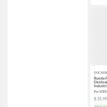
DUCASS
Rueda 
Desliz
Industri
Por SOD
$ 31.9
Llega e