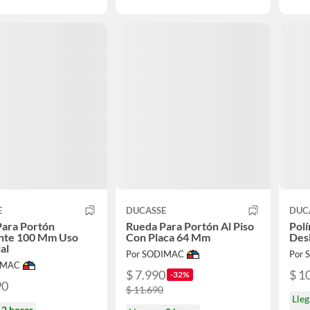
E
DUCASSE
DUC
Para Portón
Rueda Para Portón Al Piso
Polí
ante 100 Mm Uso
Con Placa 64 Mm
Des
al
Por SODIMAC
Por
IMAC
$ 7.990
$ 1
-32%
90
$ 11.690
Lle
n
2 horas