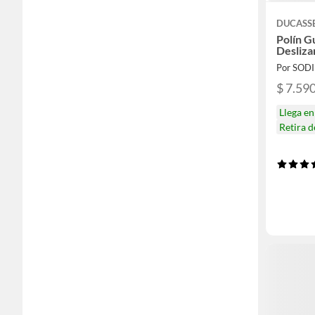
DUCASS
Polín G
Desliz
Por SOD
$ 7.59
Llega e
Retira 