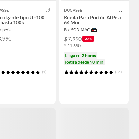
ASSE
DUCASSE
 colgante tipo U -100
Rueda Para Portón Al Piso
 hasta 100k
64 Mm
mperial
Por SODIMAC
3.990
$ 7.990
-32%
$ 11.690
Llega en
2 horas
Retira desde 90 min
(1)
(35)