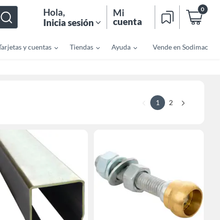
0
Hola
,
Mi
cuenta
Inicia sesión
Tarjetas y cuentas
Tiendas
Ayuda
Vende en Sodimac
1
2