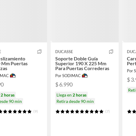
E
DUCASSE
DUC
slizamiento
Soporte Doble Guía
Car
 Mm Puertas
Superior 190 X 225 Mm
Perf
izas
Para Puertas Correderas
Por
IMAC
Por SODIMAC
$ 3
90
$ 6.990
Reti
n
2 horas
Llega en
2 horas
desde 90 min
Retira desde 90 min
(9)
(7)