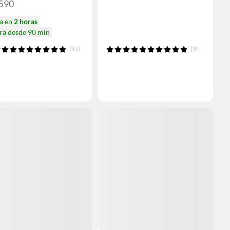
.590
ga en
2 horas
ra desde 90 min
(35)
(3)