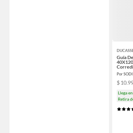
DUCASS
Guía De
40X120
Corred
Por SOD
$ 10.9
Llega e
Retira 