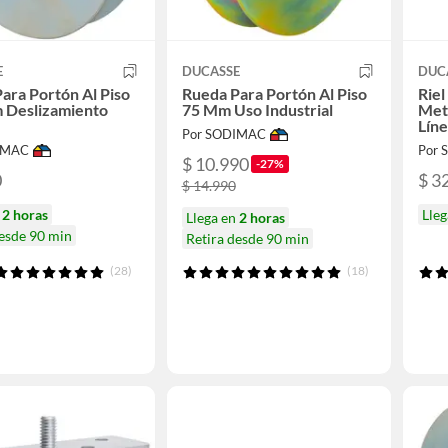
E
DUCASSE
DUC
ara Portón Al Piso
Rueda Para Portón Al Piso
Riel
 Deslizamiento
75 Mm Uso Industrial
Met
Lín
Por SODIMAC
IMAC
Por
$ 10.990
-27%
0
$ 3
$ 14.990
n
2 horas
Lle
Llega en
2 horas
desde 90 min
Retira desde 90 min
(28)
(18)