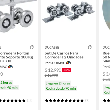
E
DUCASSE
DUC
Corredera Portón
Set De Carros Para
Rued
nte Soporte 300 Kg
Corredera 2 Unidades
50 
l U300
Sua
Por SODIMAC
IMAC
Por
$ 12.990
-32%
90
$ 3
$ 18.990
$ 5.
n
2 horas
Llega en
2 horas
Lle
desde 90 min
Retira desde 90 min
Reti
(16)
(31)