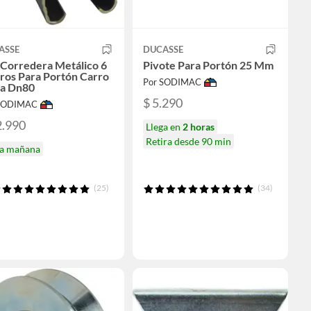
ASSE
DUCASSE
 Corredera Metálico 6
Pivote Para Portón 25 Mm
ros Para Portón Carro
Por SODIMAC
ea Dn80
$ 5.290
 SODIMAC
2.990
Llega en
2 horas
Retira desde 90 min
ga mañana
(25)
(34)