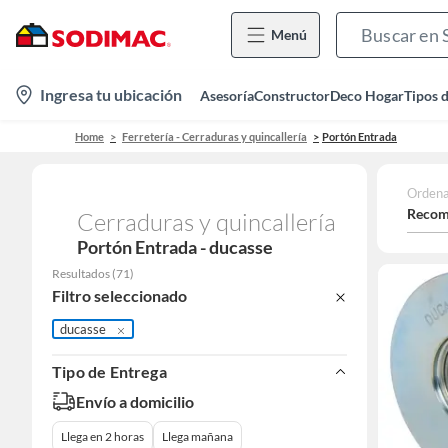
Menú
location-
Ingresa tu ubicación
Asesoría
Constructor
Deco Hogar
Tipos 
icon
Home
Ferretería - Cerraduras y quincallería
Portón Entrada
Ordena
Recom
Cerraduras y quincallería
Portón Entrada - ducasse
Resultados
(
71
)
Filtro seleccionado
ducasse
Tipo de Entrega
Envío a domicilio
Llega en 2 horas
Llega mañana