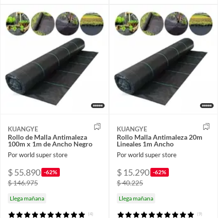
KUANGYE
KUANGYE
Rollo de Malla Antimaleza
Rollo Malla Antimaleza 20m
100m x 1m de Ancho Negro
Lineales 1m Ancho
Por world super store
Por world super store
$ 55.890
$ 15.290
-62%
-62%
$ 146.975
$ 40.225
Llega mañana
Llega mañana
(4)
(9)