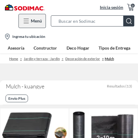
0
Inicia sesión
Menú
Search
Bar
location-
Ingresa tu ubicación
icon
Asesoría
Constructor
Deco Hogar
Tipos de Entrega
Home
Jardín y terraza - Jardín
Decoración de exterior
Mulch
Mulch - kuangye
Resultados
(
13
)
Envio Plus