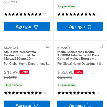
$ 28.990
Llega mañana
(11)
(6)
Agregar
Agregar
KUANGYE
KUANGYE
Malla Antihierbastela
Malla Antihierbas Jardin
Geotextil Control De
1x100M Tela Geotextil Para
Maleza150cmx10m
Control Maleza Rotura y
Estabilizada Contra UV
Por Global Home Department Store
Por Global Home Department Store
$ 11.990
$ 55.890
-63%
-62%
$ 31.990
$ 146.975
Llega mañana
Llega mañana
(4)
(3)
Agregar
Agregar