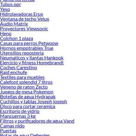
Tubos ppr
Herramientas, materiales y accesorios de calidad para tus proyectos y
Yeso
renovación de espacios. ¡Visítanos y descubre todo lo que tenemos para
Hidrolavadoras Erux
ofrecerte!
Ventana de techo Velux
Audio Matrix
Encuentra una amplia variedad de productos de Mulch en Sodimac. Encuentra
Proyectores Viewsonic
todo lo necesario para tus proyectos de renovación y decoración. ¡Visítanos y
Heno
haz tus ideas realidad!
Colchon 1 plaza
Casas para perros Petwoow
Hornos empotrables True
Utensilios reposteria
Neumaticos y llantas Hankook
Ejercicio y fitness Homebrandt
Coches Carestino
Raid enchufe
Textiles para muebles
Calefont splendid 7 litros
Veneno de raton Zecto
Juegos de mesa Pokemon
Botellas de agua Hydrapak
Cuchillos y tablas Joseph joseph
Disco para cortar ceramica
Escritorio de vidrio
Mancuernas 3 kg
Filtros y purificadores de agua Vand
Camas nido
Puertas
Botas de agua Defender