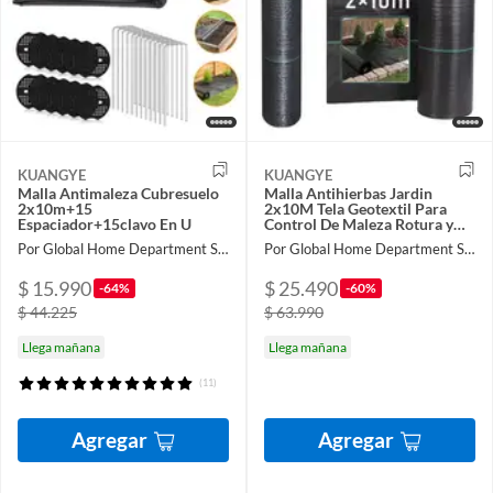
KUANGYE
KUANGYE
Malla Antimaleza Cubresuelo
Malla Antihierbas Jardin
2x10m+15
2x10M Tela Geotextil Para
Espaciador+15clavo En U
Control De Maleza Rotura y
Estabilizada Contra UV
Por Global Home Department Store
Por Global Home Department Store
$ 15.990
$ 25.490
-64%
-60%
$ 44.225
$ 63.990
Llega mañana
Llega mañana
(11)
Agregar
Agregar