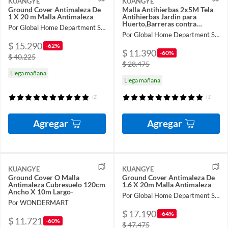
KUANGYE
KUANGYE
Ground Cover Antimaleza De
Malla Antihierbas 2x5M Tela
1 X 20 m Malla Antimaleza
Antihierbas Jardin para
Huerto,Barreras contra
Por Global Home Department Store
Malezas
Por Global Home Department Store
$ 15.290
-62%
$ 11.390
-60%
$ 40.225
$ 28.475
Llega mañana
Llega mañana
(2)
(1)
Agregar
Agregar
KUANGYE
KUANGYE
Ground Cover O Malla
Ground Cover Antimaleza De
Antimaleza Cubresuelo 120cm
1.6 X 20m Malla Antimaleza
Ancho X 10m Largo-
Por Global Home Department Store
Por WONDERMART
$ 17.190
-64%
$ 11.721
-60%
$ 47.475