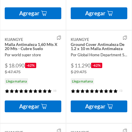
Agregar
Agregar
KUANGYE
KUANGYE
Malla Antimaleza 1,60 Mts X
Ground Cover Antimaleza De
20 Mts - Cubre Suelo
1.2 x 10 m Malla Antimaleza
Por world super store
Por Global Home Department Store
$ 18.090
$ 11.290
-62%
-62%
$ 47.475
$ 29.475
Llega mañana
Llega mañana
(6)
(1)
Agregar
Agregar