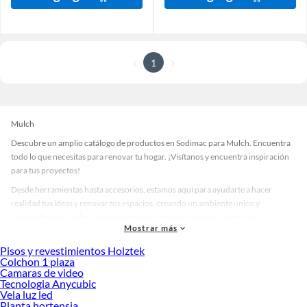
1
Mulch
Descubre un amplio catálogo de productos en Sodimac para Mulch. Encuentra
todo lo que necesitas para renovar tu hogar. ¡Visítanos y encuentra inspiración
para tus proyectos!
Desde herramientas hasta accesorios, estamos aquí para ayudarte a hacer
realidad tus ideas y renovar tus espacios, creando un ambiente único y
personalizado. Explora nuestra selección de herramientas, materiales y
Mostrar más
accesorios de calidad que te ayudarán a crear un espacio más tú.
Pisos y revestimientos Holztek
Desde remodelaciones hasta proyectos de decoración, estamos aquí para hacer
Colchon 1 plaza
tus ideas realidad. ¡Visítanos y encuentra todo lo que tenemos para ofrecerte en
Camaras de video
Mulch!
Tecnologia Anycubic
Vela luz led
Explora la variedad de productos de Mulch en Sodimac
Planta hortensia