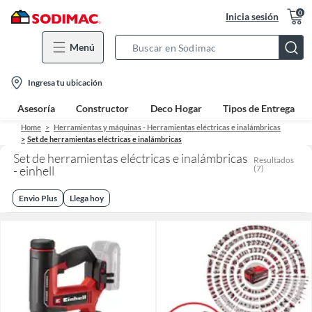
0
Inicia sesión
Menú
Search
Bar
location-
Ingresa tu ubicación
icon
Asesoría
Constructor
Deco Hogar
Tipos de Entrega
Home
Herramientas y máquinas - Herramientas eléctricas e inalámbricas
Set de herramientas eléctricas e inalámbricas
Set de herramientas eléctricas e inalámbricas
Resultados
- einhell
(
7
)
Envio Plus
Llega hoy