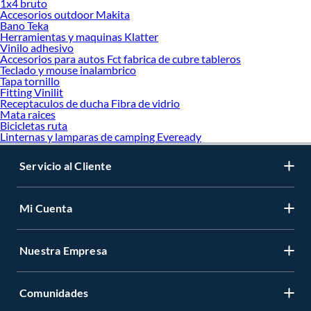
1x4 bruto
Accesorios outdoor Makita
Bano Teka
Herramientas y maquinas Klatter
Vinilo adhesivo
Accesorios para autos Fct fabrica de cubre tableros
Teclado y mouse inalambrico
Tapa tornillo
Fitting Vinilit
Receptaculos de ducha Fibra de vidrio
Mata raices
Bicicletas ruta
Linternas y lamparas de camping Eveready
Servicio al Cliente
Mi Cuenta
Nuestra Empresa
Comunidades