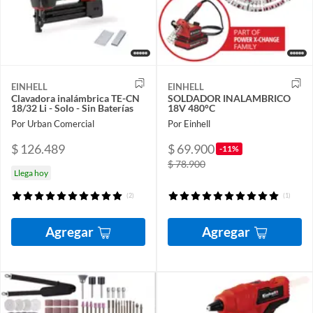
EINHELL
EINHELL
Clavadora inalámbrica TE-CN
SOLDADOR INALAMBRICO
18/32 Li - Solo - Sin Baterías
18V 480°C
Por Urban Comercial
Por Einhell
$ 126.489
$ 69.900
-11%
$ 78.900
Llega hoy
(2)
(1)
Agregar
Agregar