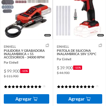
EINHELL
EINHELL
PULIDORA Y GRABADORA
PISTOLA DE SILICONA
INALAMBRICA + 55
INALAMBRICA 18V 170°C
ACCESORIOS - 34000 RPM
Por Einhell
Por Einhell
$ 39.900
-11%
$ 99.900
-11%
$ 44.900
$ 111.900
(3)
(7)
Agregar
Agregar