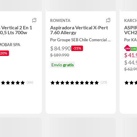
ROWENTA
KARC
Vertical 2 En 1
Aspiradora Vertical X-Pert
ASPI
0,5 Lts 700w
7.60 Allergy
VCH
Por Groupe SEB Chile Comercial Limitada
Por K
MOBAR SPA
$ 84.990
-55%
-20%
$ 41.
$ 189.990
$ 44.
Envío
gratis
$ 62.9
(66)
(25)