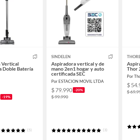
SINDELEN
THOR
 Vertical
Aspiradora vertical y de
Aspir
a Doble Batería
mano 2en1 hogar y auto
Thor 
certificada SEC
Por Th
Por ESTACION MOVIL LTDA
$ 54.
$ 79.990
-20%
$ 69.9
$ 99.990
-19%
(5)
(3)