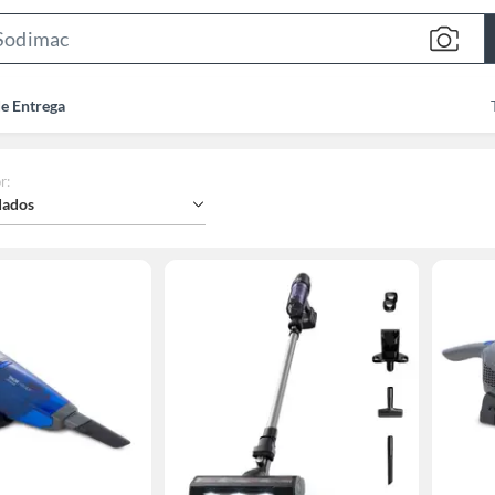
Search
Bar
de Entrega
r
:
ados