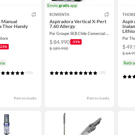
Envío
gratis
app
ROWENTA
THOR
a Manual
Aspiradora Vertical X-Pert
Aspir
a Thor Handy
7.60 Allergy
Inala
Lithi
Por Groupe SEB Chile Comercial Limitada
Store
Por Th
$ 84.990
-55%
$ 49.
-23%
$ 189.990
$ 64.9
ana
Retir
(31)
(25)
Patrocinado
Patrocinado