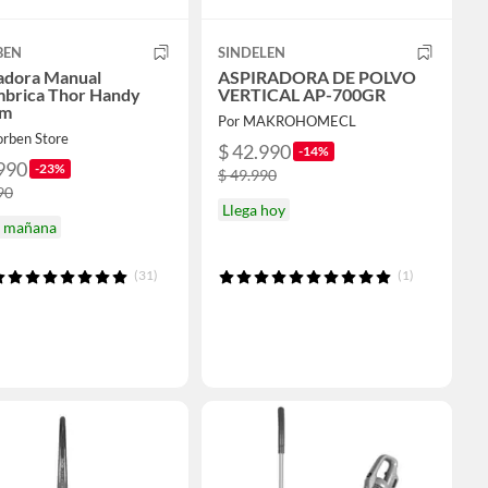
BEN
SINDELEN
adora Manual
ASPIRADORA DE POLVO
mbrica Thor Handy
VERTICAL AP-700GR
um
Por MAKROHOMECL
orben Store
$ 42.990
-14%
990
-23%
$ 49.990
90
Llega hoy
a mañana
(31)
(1)