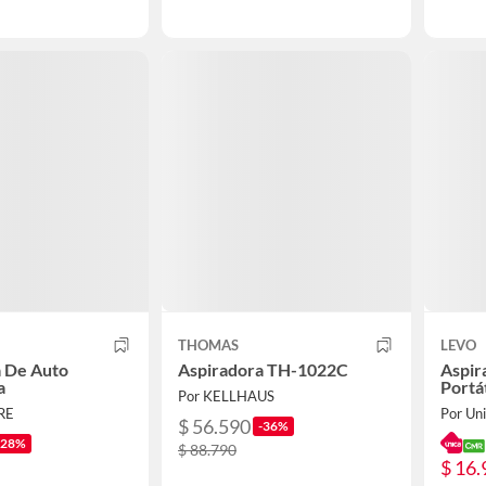
THOMAS
LEVO
a De Auto
Aspiradora TH-1022C
Aspir
a
Portá
Por KELLHAUS
RE
Por Un
$ 56.590
-36%
-28%
$ 88.790
$ 16.