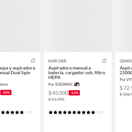
KARCHER
GENER
mopa y aspiradora
Aspiradora manual a
Aspir
anual Dual Spin
batería, cargador usb, filtro
21000
HEPA
Por V
Store
Por SODIMAC
$ 72.
$ 45.000
-20%
-13%
$ 102.
$ 51.990
(17)
(52)