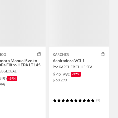
ICO
KARCHER
adora Manual Svoko
Aspiradora VCL1
Pa Filtro HEPA LT145
Por KARCHER CHILE SPA
YSEGLOBAL
$ 42.990
-37%
990
-29%
$ 68.290
990
(9)