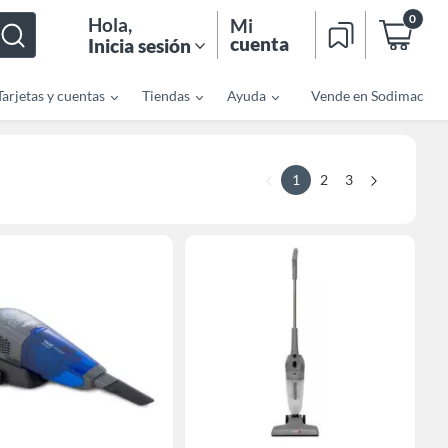
0
Hola
,
Mi
cuenta
Inicia sesión
Tarjetas y cuentas
Tiendas
Ayuda
Vende en Sodimac
1
2
3