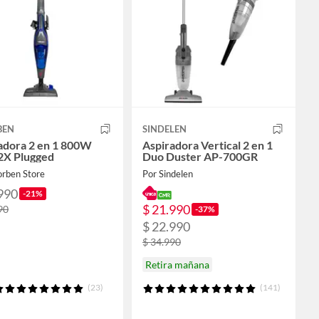
BEN
SINDELEN
adora 2 en 1 800W
Aspiradora Vertical 2 en 1
2X Plugged
Duo Duster AP-700GR
orben Store
Por Sindelen
990
-21%
$ 21.990
90
-37%
$ 22.990
$ 34.990
Retira mañana
(23)
(141)