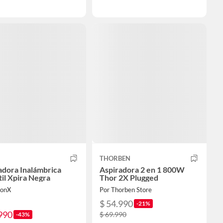
THORBEN
adora Inalámbrica
Aspiradora 2 en 1 800W
til Xpira Negra
Thor 2X Plugged
ionX
Por Thorben Store
$ 54.990
-21%
990
$ 69.990
-43%