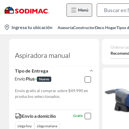
Menú
location-
Ingresa tu ubicación
Asesoría
Constructor
Deco Hogar
Tipos 
icon
Ordenar po
Recomend
Aspiradora manual
Tipo de Entrega
Nuevo
Envío gratis al comprar sobre $49.990 en
productos seleccionados.
Envío a domicilio
Gratis
Llega hoy
Llega mañana