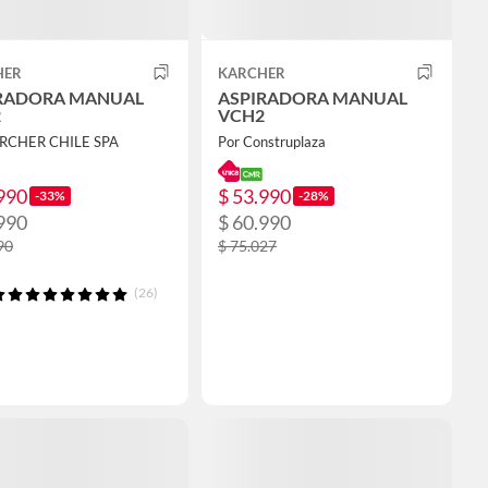
HER
KARCHER
RADORA MANUAL
ASPIRADORA MANUAL
2
VCH2
ARCHER CHILE SPA
Por Construplaza
990
$ 53.990
-33%
-28%
990
$ 60.990
90
$ 75.027
(26)