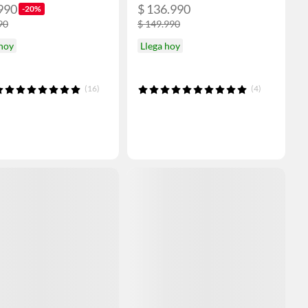
990
$ 136.990
-20%
90
$ 149.990
 hoy
Llega hoy
(16)
(4)