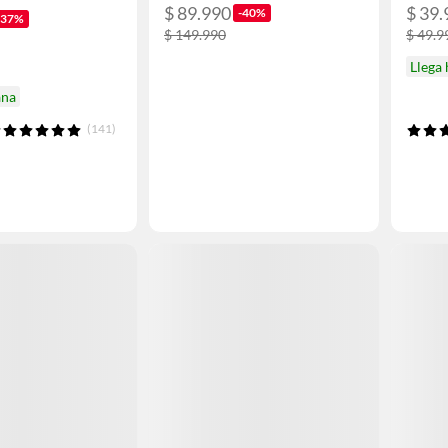
$ 89.990
$ 39.
-40%
-37%
$ 149.990
$ 49.9
Llega
ana
(141)