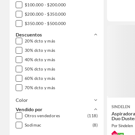
$100.000 - $200.000
$200.000 - $350.000
$350.000 - $500.000
$500.000 - $1.000.000
Descuentos
20% dcto y más
DESDE $1.000.000
30% dcto y más
40% dcto y más
50% dcto y más
60% dcto y más
70% dcto y más
Color
SINDELEN
Vendido por
Aspiradora 
Otros vendedores
(118)
Duo Duste
Sodimac
(8)
Por Sindelen