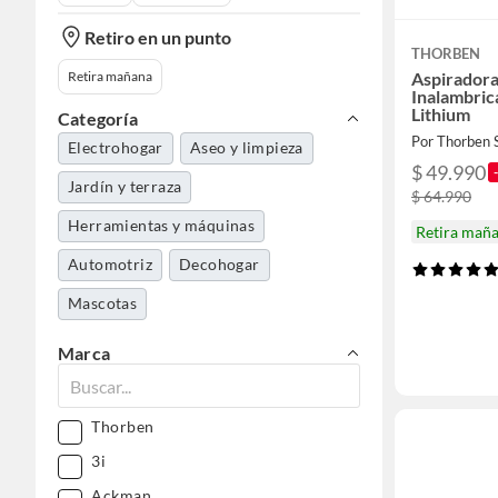
Retiro en un punto
THORBEN
Retira mañana
Aspirador
Inalambric
Lithium
Categoría
Por Thorben 
Electrohogar
Aseo y limpieza
$ 49.990
Jardín y terraza
$ 64.990
Herramientas y máquinas
Retira mañ
Automotriz
Decohogar
Mascotas
Marca
Thorben
3i
Ackman