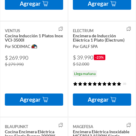
Agregar
Agregar
VENTUS
ELECTRUM
Cocina Inducción 1 Platos Inox
Encimera de Inducción
VCI-3500I
Eléctrica 1 Plato (Electrum)
Por SODIMAC
Por GALF SPA
$ 39.990
$ 269.990
-23%
$ 52.000
$ 279.990
Llega mañana
(6)
Agregar
Agregar
BLAUPUNKT
MAGEFESA
Cocina Encimera Eléctrica
Encimera Eléctrica Inoxidable
Inox Single Burner 2000W
MGF8013 1500W Single