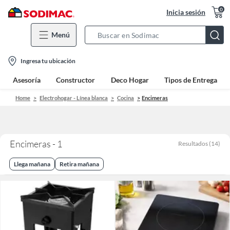
0
Inicia sesión
Menú
Search
Bar
location-
Ingresa tu ubicación
icon
Asesoría
Constructor
Deco Hogar
Tipos de Entrega
Home
Electrohogar - Línea blanca
Cocina
Encimeras
Encimeras - 1
Resultados
(
14
)
Llega mañana
Retira mañana