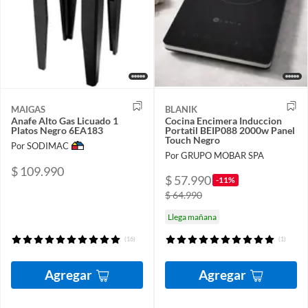
MAIGAS
BLANIK
Anafe Alto Gas Licuado 1
Cocina Encimera Induccion
Platos Negro 6EA183
Portatil BEIP088 2000w Panel
Touch Negro
Por SODIMAC
Por GRUPO MOBAR SPA
$ 109.990
$ 57.990
-11%
$ 64.990
Llega mañana
(16)
(1)
Agregar
Agregar