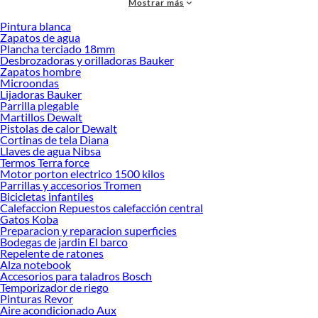
Mostrar más
accesorios de calidad que te ayudarán a crear un espacio más tú.
Pintura blanca
Desde remodelaciones hasta proyectos de decoración, estamos aquí para hacer
Zapatos de agua
tus ideas realidad. ¡Visítanos y encuentra todo lo que tenemos para ofrecerte en
Plancha terciado 18mm
Encimeras!
Desbrozadoras y orilladoras Bauker
Zapatos hombre
Explora la variedad de productos de Encimeras en Sodimac
Microondas
Lijadoras Bauker
Herramientas, materiales y accesorios de calidad para tus proyectos y
Parrilla plegable
renovación de espacios. ¡Visítanos y descubre todo lo que tenemos para
Martillos Dewalt
ofrecerte!
Pistolas de calor Dewalt
Cortinas de tela Diana
Encuentra una amplia variedad de productos de Encimeras en Sodimac.
Llaves de agua Nibsa
Encuentra todo lo necesario para tus proyectos de renovación y decoración.
Termos Terra force
¡Visítanos y haz tus ideas realidad!
Motor porton electrico 1500 kilos
Parrillas y accesorios Tromen
Bicicletas infantiles
Calefaccion Repuestos calefacción central
Gatos Koba
Preparacion y reparacion superficies
Bodegas de jardin El barco
Repelente de ratones
Alza notebook
Accesorios para taladros Bosch
Temporizador de riego
Pinturas Revor
Aire acondicionado Aux