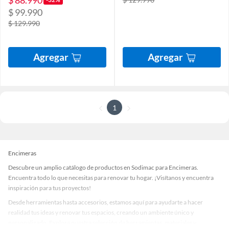
$ 88.990
$ 99.990
$ 129.990
Agregar
Agregar
1
Encimeras
Descubre un amplio catálogo de productos en Sodimac para Encimeras.
Encuentra todo lo que necesitas para renovar tu hogar. ¡Visítanos y encuentra
inspiración para tus proyectos!
Desde herramientas hasta accesorios, estamos aquí para ayudarte a hacer
realidad tus ideas y renovar tus espacios, creando un ambiente único y
personalizado. Explora nuestra selección de herramientas, materiales y