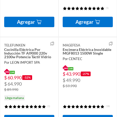
(5)
Agregar
Agregar
TELEFUNKEN
MAGEFESA
Cocinilla Eléctrica Por
Encimera Eléctrica Inoxidable
Inducción TF AI9000 220v
MGF8013 1500W Single
2100w Potencia Táctil Vidrio
Por CENTEC
Por LEON IMPORT SPA
$ 43.990
-27%
$ 60.990
-32%
$ 49.990
$ 64.990
$ 59.990
$ 89.990
Llega mañana
(1)
(18)