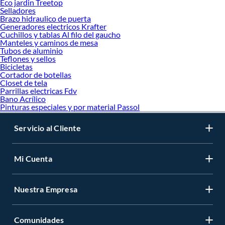
Eco jardin Treetop
Selladores
Brazo hidraulico de puerta
Generadores electricos Krafter
Cuchillos y tablas Al filo del gaucho
Manteles y caminos de mesa
Tubos de aluminio
Teflones y sellos
Bicicletas
Cortador de botellas
Closet de tela
Parrillas electricas Fdv
Bano Acrílico
Pinturas especiales y por material Passol
Servicio al Cliente
Mi Cuenta
Nuestra Empresa
Comunidades