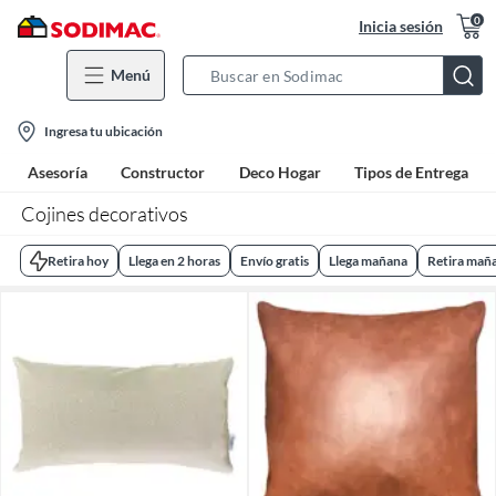
0
Inicia sesión
Menú
Search
Bar
location-
Ingresa tu ubicación
icon
Asesoría
Constructor
Deco Hogar
Tipos de Entrega
Cojines decorativos
Retira hoy
Llega en 2 horas
Envío gratis
Llega mañana
Retira mañ