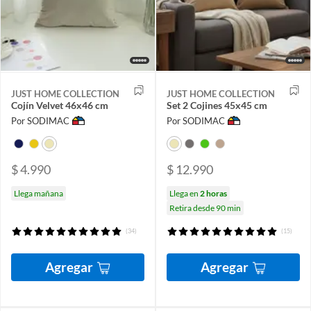
JUST HOME COLLECTION
JUST HOME COLLECTION
Cojín Velvet 46x46 cm
Set 2 Cojines 45x45 cm
Por SODIMAC
Por SODIMAC
$ 4.990
$ 12.990
Llega mañana
Llega en
2 horas
Retira desde 90 min
(34)
(15)
Agregar
Agregar