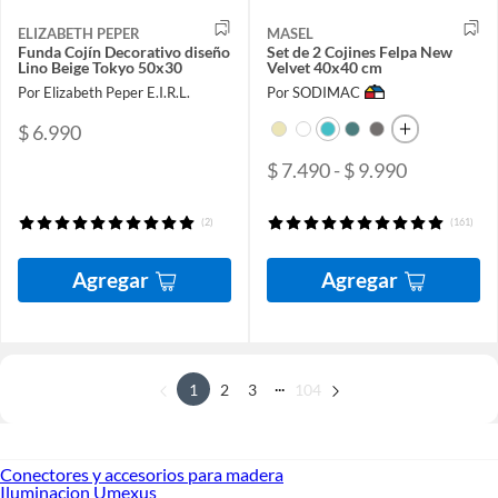
ELIZABETH PEPER
MASEL
Funda Cojín Decorativo diseño
Set de 2 Cojines Felpa New
Lino Beige Tokyo 50x30
Velvet 40x40 cm
Por Elizabeth Peper E.I.R.L.
Por SODIMAC
$ 6.990
$ 7.490 - $ 9.990
(2)
(161)
Agregar
Agregar
...
1
2
3
104
Conectores y accesorios para madera
Iluminacion Umexus