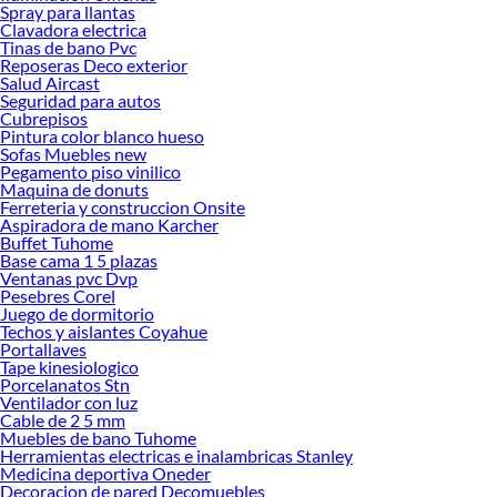
Spray para llantas
Clavadora electrica
Tinas de bano Pvc
Reposeras Deco exterior
Salud Aircast
Seguridad para autos
Cubrepisos
Pintura color blanco hueso
Sofas Muebles new
Pegamento piso vinilico
Maquina de donuts
Ferreteria y construccion Onsite
Aspiradora de mano Karcher
Buffet Tuhome
Base cama 1 5 plazas
Ventanas pvc Dvp
Pesebres Corel
Juego de dormitorio
Techos y aislantes Coyahue
Portallaves
Tape kinesiologico
Porcelanatos Stn
Ventilador con luz
Cable de 2 5 mm
Muebles de bano Tuhome
Herramientas electricas e inalambricas Stanley
Medicina deportiva Oneder
Decoracion de pared Decomuebles