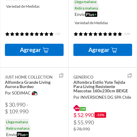
Llega mañana
Variedad de Medidas
Retira mañana
Envío
Plus
+
Variedad de Medidas
(11)
(164)
Agregar
Agregar
JUST HOME COLLECTION
GENERICO
Alfombra Grande Living
Alfombra Estilo Yute Tejida
Aurora Burdeo
Para Living Resistente
Mascotas 160x230cm BEIGE
Por SODIMAC
Por INVERSIONES DG SPA Chile
$ 30.990 -
$ 109.990
$ 52.990
-33%
$ 55.990
Llega mañana
Retira mañana
$ 78.990
Envío
Plus
+