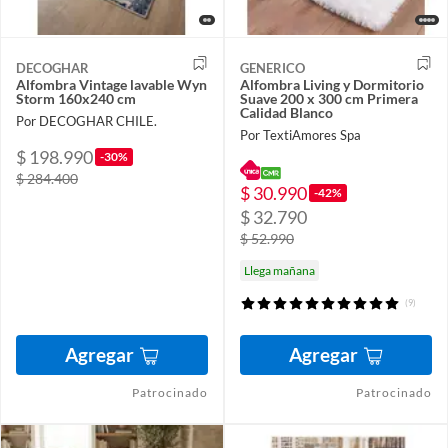
DECOGHAR
GENERICO
Alfombra Vintage lavable Wyn
Alfombra Living y Dormitorio
Storm 160x240 cm
Suave 200 x 300 cm Primera
Calidad Blanco
Por DECOGHAR CHILE.
Por TextiAmores Spa
$ 198.990
-30%
$ 284.400
$ 30.990
-42%
$ 32.790
$ 52.990
Llega mañana
(9)
Agregar
Agregar
Patrocinado
Patrocinado