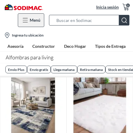
0
Inicia sesión
Menú
Search
Bar
location-
Ingresa tu ubicación
icon
Asesoría
Constructor
Deco Hogar
Tipos de Entrega
Alfombras para living
Envio Plus
Envío gratis
Llega mañana
Retira mañana
Stock en tienda