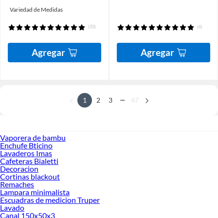
Variedad de Medidas
(33)
(6)
Agregar
Agregar
...
1
2
3
47
Vaporera de bambu
Enchufe Bticino
Lavaderos Imas
Cafeteras Bialetti
Decoracion
Cortinas blackout
Remaches
Lampara minimalista
Escuadras de medicion Truper
Lavado
Canal 150x50x3