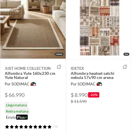
JUST HOME COLLECTION
IDETEX
Alfombra Yute 160x230 cm
Alfombra heatset satchi
Yute Natural
nebula 57x90 cm arena
Por SODIMAC
Por SODIMAC
$ 66.990
$ 8.990
-22%
$ 11.590
Llega mañana
Retira mañana
Envío
Plus
+
(15)