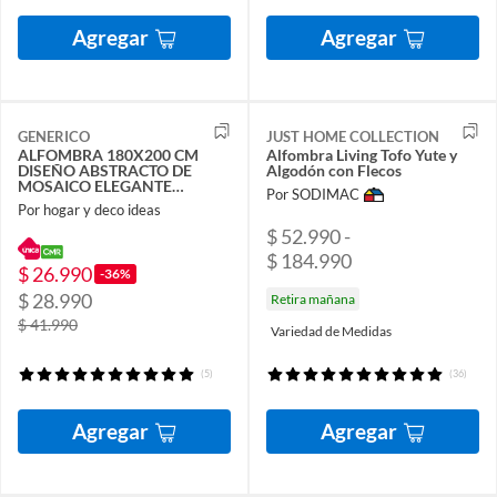
Agregar
Agregar
GENERICO
JUST HOME COLLECTION
ALFOMBRA 180X200 CM
Alfombra Living Tofo Yute y
DISEÑO ABSTRACTO DE
Algodón con Flecos
MOSAICO ELEGANTE
Por SODIMAC
MODERNA DECORATIVA
Por hogar y deco ideas
DCOIDEA
$ 52.990 -
$ 184.990
$ 26.990
-36%
$ 28.990
Retira mañana
$ 41.990
Variedad de Medidas
(5)
(36)
Agregar
Agregar