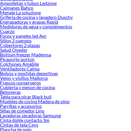
Ampolletas y tubos Ledzone
Caimanes Bahco
Menaje La soluzione
Griferia de cocina y lavadero Duschy
Engrapadoras y grapas Rapid
Medidores de agua y complementos
Cuarzo
Focos y paneles led Avc
Sillon 2 cuerpos
Cobertores 2 plazas
Salud Oneder
Bottom freezer Mademsa
Picaporte porton
Colchones Amabile
Ventiladores Calma
Bolsos y mochilas deportivas
Velos y visillos Mallorca
Frascos conserveros
Cubierta y meson de cocina
Betoneras
Tabla para picar Black bull
Muebles de cocina Madera de pino
Parrillas y accesorios
Sillas de comedor Lino
Lavadoras secadoras Samsung
Cinta doble contacto 3m
Cintas de tela Ceys
Plancha de pelo