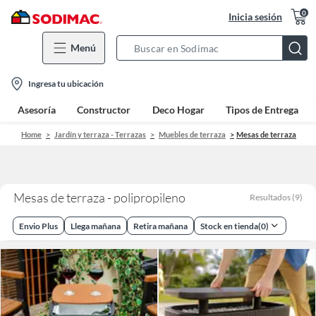
0
Inicia sesión
Menú
Search
Bar
location-
Ingresa tu ubicación
icon
Asesoría
Constructor
Deco Hogar
Tipos de Entrega
Home
Jardín y terraza - Terrazas
Muebles de terraza
Mesas de terraza
Mesas de terraza - polipropileno
Resultados
(
9
)
Envio Plus
Llega mañana
Retira mañana
Stock en tienda
(
0
)