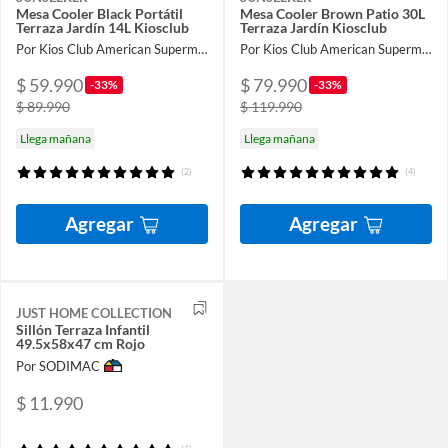
Mesa Cooler Black Portátil
Mesa Cooler Brown Patio 30L
Terraza Jardín 14L Kiosclub
Terraza Jardín Kiosclub
Por Kios Club American Supermarket
Por Kios Club American Supermarket
$ 59.990
$ 79.990
-33%
-33%
$ 89.990
$ 119.990
Llega mañana
Llega mañana
(2)
(4)
Agregar
Agregar
JUST HOME COLLECTION
Sillón Terraza Infantil
49.5x58x47 cm Rojo
Por SODIMAC
$ 11.990