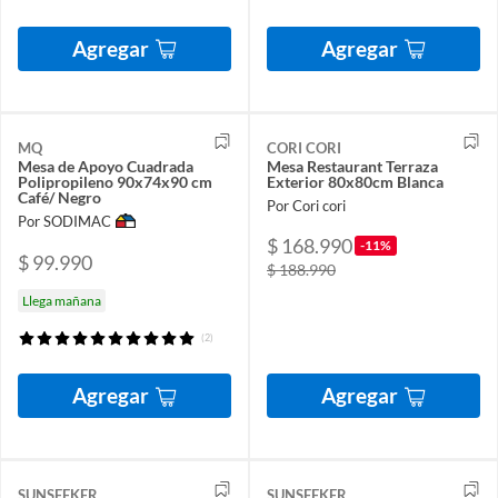
Agregar
Agregar
MQ
CORI CORI
Mesa de Apoyo Cuadrada
Mesa Restaurant Terraza
Polipropileno 90x74x90 cm
Exterior 80x80cm Blanca
Café/ Negro
Por Cori cori
Por SODIMAC
$ 168.990
-11%
$ 99.990
$ 188.990
Llega mañana
(2)
Agregar
Agregar
SUNSEEKER
SUNSEEKER