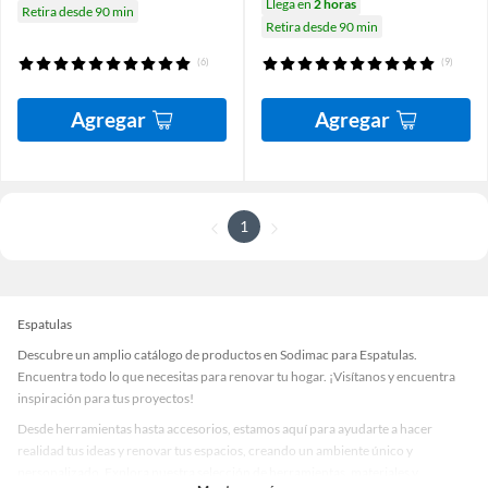
Llega en
2 horas
Retira desde 90 min
Retira desde 90 min
(6)
(9)
Agregar
Agregar
1
Espatulas
Descubre un amplio catálogo de productos en Sodimac para Espatulas.
Encuentra todo lo que necesitas para renovar tu hogar. ¡Visítanos y encuentra
inspiración para tus proyectos!
Desde herramientas hasta accesorios, estamos aquí para ayudarte a hacer
realidad tus ideas y renovar tus espacios, creando un ambiente único y
personalizado. Explora nuestra selección de herramientas, materiales y