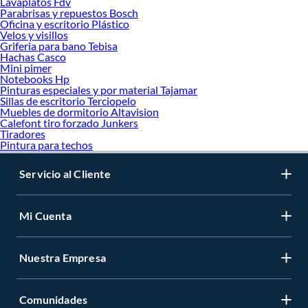
Lavaplatos Fdv
Parabrisas y repuestos Bosch
Oficina y escritorio Plástico
Velos y visillos
Griferia para bano Tebisa
Hachas Casco
Mini pimer
Notebooks Hp
Pinturas especiales y por material Tajamar
Sillas de escritorio Terciopelo
Muebles de dormitorio Altavision
Calefont tiro forzado Junkers
Tiradores
Pintura para techos
Servicio al Cliente
Mi Cuenta
Nuestra Empresa
Comunidades