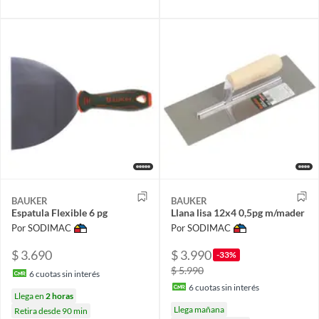
BAUKER
BAUKER
Espatula Flexible 6 pg
Llana lisa 12x4 0,5pg m/mader
Por SODIMAC
Por SODIMAC
$ 3.690
$ 3.990
-33%
$ 5.990
6
cuotas sin interés
6
cuotas sin interés
Llega en
2 horas
Llega mañana
Retira desde 90 min