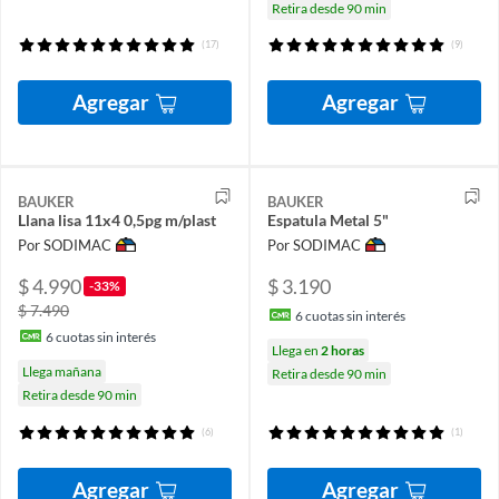
Retira desde 90 min
(17)
(9)
Agregar
Agregar
BAUKER
BAUKER
Llana lisa 11x4 0,5pg m/plast
Espatula Metal 5"
Por SODIMAC
Por SODIMAC
$ 4.990
$ 3.190
-33%
$ 7.490
6
cuotas sin interés
6
cuotas sin interés
Llega en
2 horas
Llega mañana
Retira desde 90 min
Retira desde 90 min
(6)
(1)
Agregar
Agregar