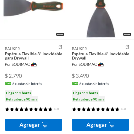
BAUKER
BAUKER
Espátula Flexible 3" Inoxidable
Espátula Flexible 4" Inoxidable
para Drywall
Drywall
Por SODIMAC
Por SODIMAC
$ 2.790
$ 3.490
6
cuotas sin interés
6
cuotas sin interés
Llega en
2 horas
Llega en
2 horas
Retira desde 90 min
Retira desde 90 min
(14)
(11)
Agregar
Agregar