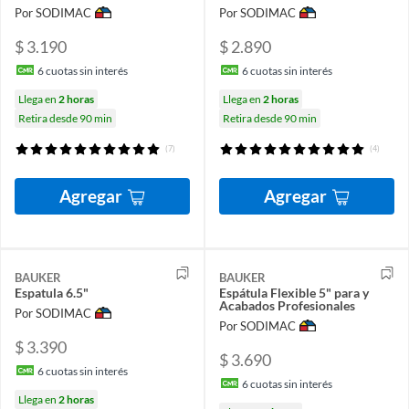
Por SODIMAC
Por SODIMAC
$ 3.190
$ 2.890
6
cuotas sin interés
6
cuotas sin interés
Llega en
2 horas
Llega en
2 horas
Retira desde 90 min
Retira desde 90 min
(7)
(4)
Agregar
Agregar
BAUKER
BAUKER
Espatula 6.5"
Espátula Flexible 5" para y
Acabados Profesionales
Por SODIMAC
Por SODIMAC
$ 3.390
$ 3.690
6
cuotas sin interés
6
cuotas sin interés
Llega en
2 horas