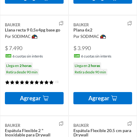
BAUKER
BAUKER
Llana recta 9 0,5x4pg base go
Plana 6x2
Por SODIMAC
Por SODIMAC
$ 7.490
$ 3.990
6
cuotas sin interés
6
cuotas sin interés
Llega en
2 horas
Llega en
2 horas
Retira desde 90 min
Retira desde 90 min
(1)
Agregar
Agregar
BAUKER
BAUKER
Espátula Flexible 2 "
Espátula Flexible 20.5 cm para
Inoxidable para Drywall
Drywall