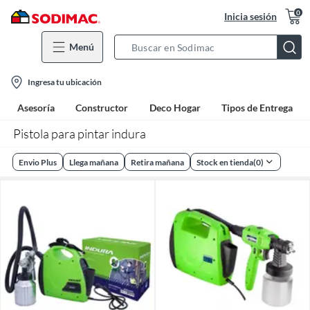
0
Inicia sesión
Menú
Search
Bar
location-
Ingresa tu ubicación
icon
Asesoría
Constructor
Deco Hogar
Tipos de Entrega
Pistola para pintar indura
Envio Plus
Llega mañana
Retira mañana
Stock en tienda
(
0
)