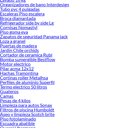
Organizadores de bano Interdesign
Tubo pvc 4 pulgadas
Escaleras Piso escalera
Broca diamantada
Refrigerador side by side Lg
Cornisas Nomastyl
Piso goma eva
Zapatos de seguridad Panama jack
Loza a granel
Puertas de madera
Jardin Chile orchids
Cortador de ceramica Rubi
Bomba sumergible Bestflow
Motor electrico
Pilar acma 12x12
Hachas Tramontina
Cortinas roller Metalhsa
Perfiles de aluminio Superfil
Termo electrico 50 litros
Guateros
Camas
Pesas de 4 kilos
Limpieza para autos Sonax
Filtros de piscina Humboldt
Aseo y limpieza Scotch brite
Piso fotolaminado
Escuadra abatible
Overol Ubermann