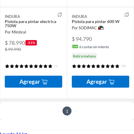
INDURA
INDURA
Pistola para pintar electrica
Pistola para pintar 600 W
750W
Por SODIMAC
Por Mimbral
$ 94.790
$ 78.990
-21%
6
cuotas sin interés
$ 99.990
Retira mañana
(1)
(78)
Agregar
Agregar
1
Lavado 16 kg