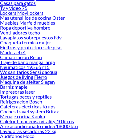
Casas para gatos
Sodimac. Encuentra todo lo necesario para tus proyectos de renovación y
Tv y video 75
decoración. ¡Visítanos y haz tus ideas realidad!
Lockers Movilockers
Mas utensilios de cocina Oster
Muebles Marfeld muebles
Ropa deportiva hombre
Ventiladores techo
Lavaplatos sobrepuestos Fdv
Chaqueta termica mujer
Fieltros y protectores de piso
Madera 4x4
Climatizacion Relan
Traje de baño manga larga
Neumaticos 195 65 r15
Wc sanitarios Sensi dacqua
Juegos de living Fierro
Maquina de afeitar Siegen
Barniz maple
Impresoras laser
Tortugas peces y reptiles
Refrigeracion Bosch
Cafeteras electricas Krups
Coches travel system Britax
Menaje cocina Kanka
Calefont mademsa vitality 10 litros
Aire acondicionado midea 18000 btu
Lavadoras secadoras 22 kg
Audifonos Hoco