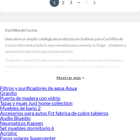
...
1
2
3
6
Cuchillos de Cocina
Descubre un amplio catálogo de productos en Sodimac para Cuchillos de
Cocina. Encuentra todo lo que necesitas para renovar tu hogar. ¡Visítanos y
encuentra inspiración para tus proyectos!
Desde herramientas hasta accesorios, estamos aquí para ayudarte a hacer
realidad tus ideas y renovar tus espacios, creando un ambiente único y
personalizado. Explora nuestra selección de herramientas, materiales y
Mostrar más
accesorios de calidad que te ayudarán a crear un espacio más tú.
Filtros y purificadores de agua Aqua
Desde remodelaciones hasta proyectos de decoración, estamos aquí para hacer
Granito
tus ideas realidad. ¡Visítanos y encuentra todo lo que tenemos para ofrecerte en
Puerta de madera con vidrio
Cuchillos de Cocina!
Tazas y mugs Just home collection
Muebles de bano 2
Explora la variedad de productos de Cuchillos de Cocina en Sodimac
Accesorios para autos Fct fabrica de cubre tableros
Audio Bluedio
Herramientas, materiales y accesorios de calidad para tus proyectos y
Neumaticos Kapsen
renovación de espacios. ¡Visítanos y descubre todo lo que tenemos para
Set muebles dormitorio 6
ofrecerte!
Acrizinc
Focos solares Supercenter
Encuentra una amplia variedad de productos de Cuchillos de Cocina en