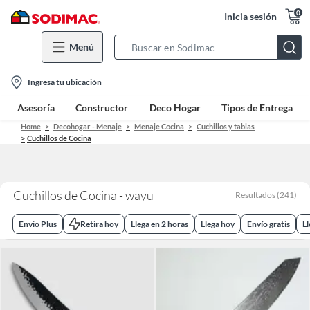
0
Inicia sesión
Menú
Search
Bar
location-
Ingresa tu ubicación
icon
Asesoría
Constructor
Deco Hogar
Tipos de Entrega
Home
Decohogar - Menaje
Menaje Cocina
Cuchillos y tablas
Cuchillos de Cocina
Cuchillos de Cocina - wayu
Resultados
(
241
)
Envio Plus
Retira hoy
Llega en 2 horas
Llega hoy
Envío gratis
L