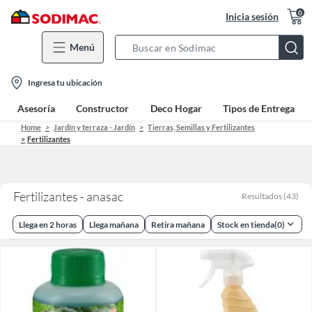
0
Inicia sesión
Menú
Search
Bar
location-
Ingresa tu ubicación
icon
Asesoría
Constructor
Deco Hogar
Tipos de Entrega
Home
Jardín y terraza - Jardín
Tierras, Semillas y Fertilizantes
Fertilizantes
Fertilizantes - anasac
Resultados
(
43
)
Llega en 2 horas
Llega mañana
Retira mañana
Stock en tienda
(
0
)