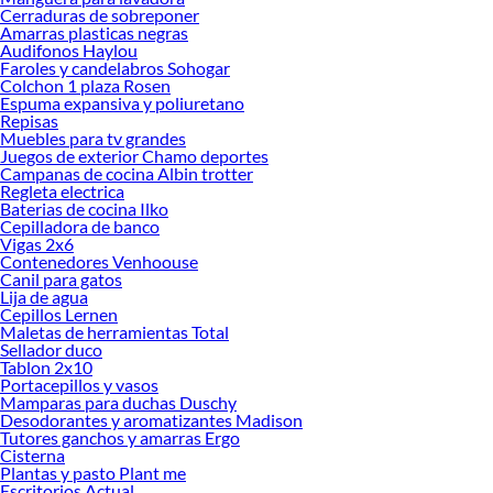
tus ideas realidad. ¡Visítanos y encuentra todo lo que tenemos para ofrecerte en
Cerraduras de sobreponer
Fertilizantes!
Amarras plasticas negras
Audifonos Haylou
Explora la variedad de productos de Fertilizantes en Sodimac
Faroles y candelabros Sohogar
Colchon 1 plaza Rosen
Herramientas, materiales y accesorios de calidad para tus proyectos y
Espuma expansiva y poliuretano
renovación de espacios. ¡Visítanos y descubre todo lo que tenemos para
Repisas
ofrecerte!
Muebles para tv grandes
Juegos de exterior Chamo deportes
Encuentra una amplia variedad de productos de Fertilizantes en Sodimac.
Campanas de cocina Albin trotter
Encuentra todo lo necesario para tus proyectos de renovación y decoración.
Regleta electrica
¡Visítanos y haz tus ideas realidad!
Baterias de cocina Ilko
Cepilladora de banco
Vigas 2x6
Contenedores Venhoouse
Canil para gatos
Lija de agua
Cepillos Lernen
Maletas de herramientas Total
Sellador duco
Tablon 2x10
Portacepillos y vasos
Mamparas para duchas Duschy
Desodorantes y aromatizantes Madison
Tutores ganchos y amarras Ergo
Cisterna
Plantas y pasto Plant me
Escritorios Actual