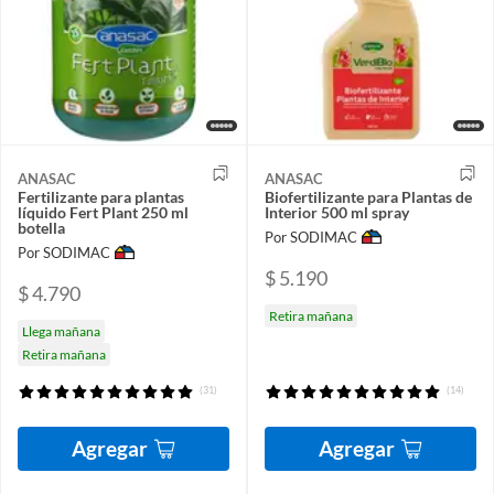
ANASAC
ANASAC
Fertilizante para plantas
Biofertilizante para Plantas de
líquido Fert Plant 250 ml
Interior 500 ml spray
botella
Por SODIMAC
Por SODIMAC
$ 5.190
$ 4.790
Retira mañana
Llega mañana
Retira mañana
(31)
(14)
Agregar
Agregar