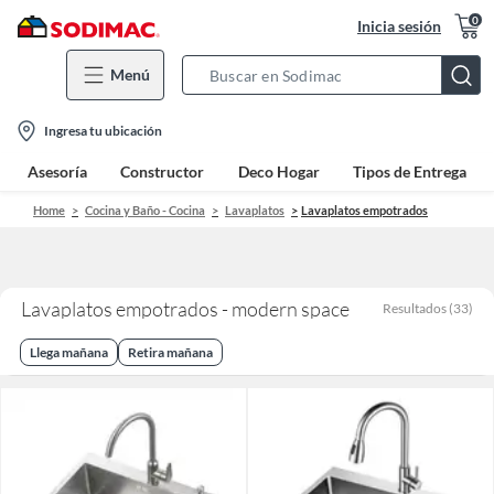
0
Inicia sesión
Menú
Search
Bar
location-
Ingresa tu ubicación
icon
Asesoría
Constructor
Deco Hogar
Tipos de Entrega
Home
Cocina y Baño - Cocina
Lavaplatos
Lavaplatos empotrados
Lavaplatos empotrados - modern space
Resultados
(
33
)
Llega mañana
Retira mañana