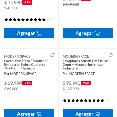
$ 35.990
-21%
$ 149.000
$ 45.550
(10)
Agregar
Agregar
MODERN SPACE
MODERN SPACE
Lavaplatos Para Embutir O
Lavaplatos 68x38 Cm Delux
Empotrar Sobre Cubierta
2mm + Accesorios +llave
78x43cm Plateado
Industrial
Por MODERN SPACE
Por MODERN SPACE
$ 69.990
$ 95.990
-21%
-24%
$ 89.000
$ 125.990
(1)
Agregar
Agregar