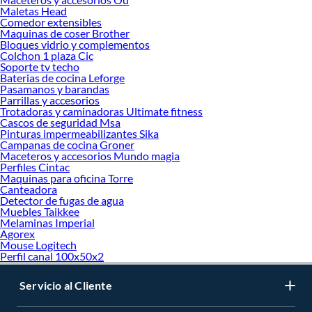
Maletas Head
Comedor extensibles
Maquinas de coser Brother
Bloques vidrio y complementos
Colchon 1 plaza Cic
Soporte tv techo
Baterias de cocina Leforge
Pasamanos y barandas
Parrillas y accesorios
Trotadoras y caminadoras Ultimate fitness
Cascos de seguridad Msa
Pinturas impermeabilizantes Sika
Campanas de cocina Groner
Maceteros y accesorios Mundo magia
Perfiles Cintac
Maquinas para oficina Torre
Canteadora
Detector de fugas de agua
Muebles Taikkee
Melaminas Imperial
Agorex
Mouse Logitech
Perfil canal 100x50x2
Servicio al Cliente