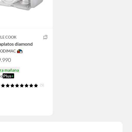
PLE COOK
aplatos diamond
 SODIMAC
9.990
ira mañana
ío
Plus
+
(5)