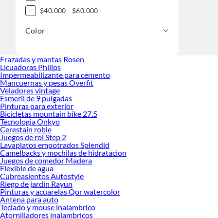
$40.000 - $60.000
Color
Frazadas y mantas Rosen
Licuadoras Philips
Impermeabilizante para cemento
Mancuernas y pesas Overfit
Veladores vintage
Esmeril de 9 pulgadas
Pinturas para exterior
Bicicletas mountain bike 27.5
Tecnologia Onkyo
Cerestain roble
Juegos de rol Step 2
Lavaplatos empotrados Splendid
Camelbacks y mochilas de hidratacion
Juegos de comedor Madera
Flexible de agua
Cubreasientos Autostyle
Riego de jardin Rayun
Pinturas y acuarelas Qor watercolor
Antena para auto
Teclado y mouse inalambrico
Atornilladores inalambricos