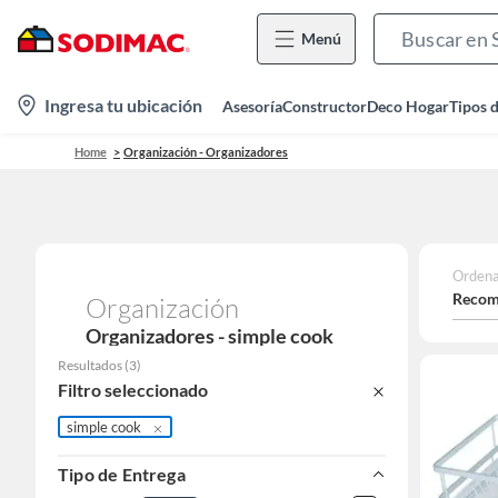
Menú
location-
Ingresa tu ubicación
Asesoría
Constructor
Deco Hogar
Tipos 
icon
Home
Organización - Organizadores
Ordena
Recom
Organización
Organizadores - simple cook
Resultados
(
3
)
Filtro seleccionado
simple cook
Tipo de Entrega