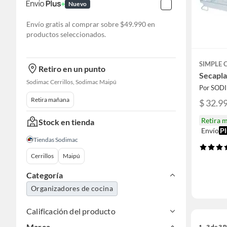
Nuevo
Envío gratis al comprar sobre $49.990 en
productos seleccionados.
SIMPLE
Retiro en un punto
Secapla
Sodimac Cerrillos, Sodimac Maipú
Por SOD
Retira mañana
$ 32.9
Retira 
Stock en tienda
Envío
Pl
Tiendas Sodimac
Cerrillos
Maipú
Categoría
Organizadores de cocina
Calificación del producto
Marca
1 - 3 de 3