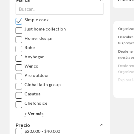
Simple cook
Organiza
Just home collection
Descubre 
Homer design
tus proye
Rohe
Desde her
Anyhogar
nuestra se
Desde rem
Wenco
Organiza
Pro outdoor
Explora 
Global latin group
Herramient
Casatua
Encuentra
Chefchoice
ideas real
+ Ver más
Precio
$20.000 - $40.000