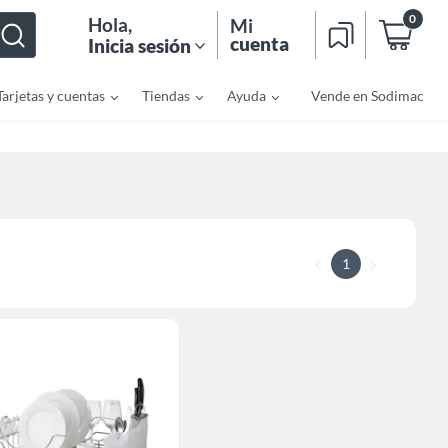
0
Hola
,
Mi
cuenta
Inicia sesión
Tarjetas y cuentas
Tiendas
Ayuda
Vende en Sodimac
1