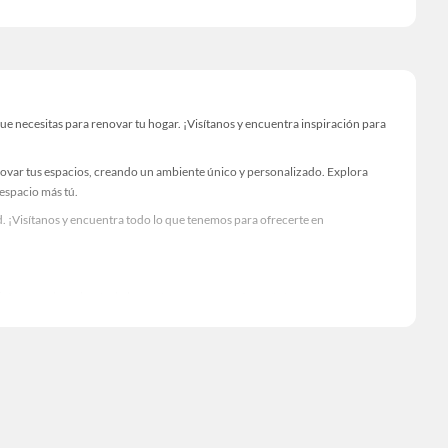
 necesitas para renovar tu hogar. ¡Visítanos y encuentra inspiración para
novar tus espacios, creando un ambiente único y personalizado. Explora
 espacio más tú.
. ¡Visítanos y encuentra todo lo que tenemos para ofrecerte en
Visítanos y descubre todo lo que tenemos para ofrecerte!
esario para tus proyectos de renovación y decoración. ¡Visítanos y haz tus