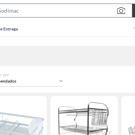
Search
Bar
de Entrega
r por
:
endados