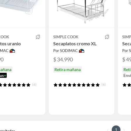
 COOK
SIMPLE COOK
SIM
tos uranio
Secaplatos cromo XL
Sec
IMAC
Por SODIMAC
Por
90
$ 34.990
$ 4
mañana
Retira mañana
Ret
us
+
Env
(6)
(6)
1
 Resultados