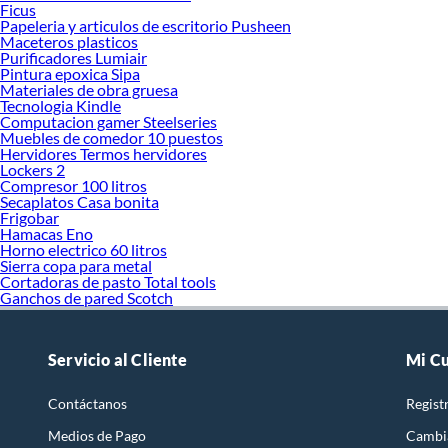
Ficus
Papeleria y articulos de escritorio Pusheen
Maceteros plasticos
Purificadores Lumiair
Pintura epoxica Sipa
Materiales de obra gruesa
Tecnologia Kindle
Computacion gamer Steelseries
Muebles de comedor 10 puestos
Hervidores Termos hervidores
Lockers 2
Compresor 100 litros
Secaplatos Casa bonita
Frigobar
Hamacas Eno
Horno electrico 60 litros
Sierra copa para metal
Cortadoras de pasto Total tools
Ganchos de pared Scotch
Servicio al Cliente
Mi C
Contáctanos
Regist
Medios de Pago
Cambi