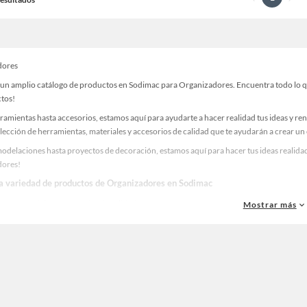
dores
un amplio catálogo de productos en Sodimac para Organizadores. Encuentra todo lo que
ctos!
ramientas hasta accesorios, estamos aquí para ayudarte a hacer realidad tus ideas y re
lección de herramientas, materiales y accesorios de calidad que te ayudarán a crear un
odelaciones hasta proyectos de decoración, estamos aquí para hacer tus ideas realidad
dores!
la variedad de productos de Organizadores en Sodimac
as, materiales y accesorios de calidad para tus proyectos y renovación de espacios. ¡
Mostrar más
 una amplia variedad de productos de Organizadores en Sodimac. Encuentra todo lo nec
idad!