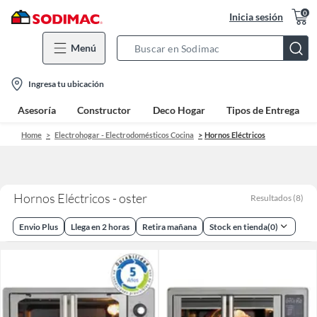
0
Inicia sesión
Menú
Search
Bar
location-
Ingresa tu ubicación
icon
Asesoría
Constructor
Deco Hogar
Tipos de Entrega
Home
Electrohogar - Electrodomésticos Cocina
Hornos Eléctricos
Hornos Eléctricos - oster
Resultados
(
8
)
Envio Plus
Llega en 2 horas
Retira mañana
Stock en tienda
(
0
)