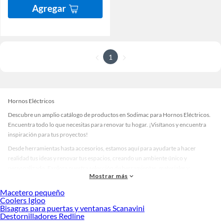
Agregar
1
Hornos Eléctricos
Descubre un amplio catálogo de productos en Sodimac para Hornos Eléctricos.
Encuentra todo lo que necesitas para renovar tu hogar. ¡Visítanos y encuentra
inspiración para tus proyectos!
Desde herramientas hasta accesorios, estamos aquí para ayudarte a hacer
realidad tus ideas y renovar tus espacios, creando un ambiente único y
personalizado. Explora nuestra selección de herramientas, materiales y
Mostrar más
accesorios de calidad que te ayudarán a crear un espacio más tú.
Macetero pequeño
Desde remodelaciones hasta proyectos de decoración, estamos aquí para hacer
Coolers Igloo
tus ideas realidad. ¡Visítanos y encuentra todo lo que tenemos para ofrecerte en
Bisagras para puertas y ventanas Scanavini
Hornos Eléctricos!
Destornilladores Redline