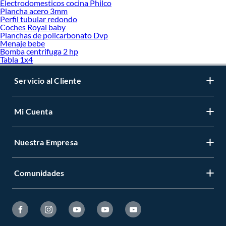
Electrodomesticos cocina Philco
Plancha acero 3mm
Perfil tubular redondo
Coches Royal baby
Planchas de policarbonato Dvp
Menaje bebe
Bomba centrifuga 2 hp
Tabla 1x4
Servicio al Cliente
Mi Cuenta
Nuestra Empresa
Comunidades