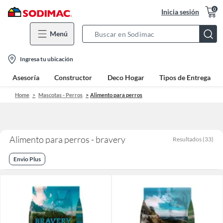
0
Inicia sesión
Menú
Search
Bar
location-
Ingresa tu ubicación
icon
Asesoría
Constructor
Deco Hogar
Tipos de Entrega
Home
Mascotas - Perros
Alimento para perros
Alimento para perros - bravery
Resultados
(
33
)
Envio Plus