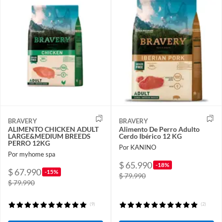
BRAVERY
BRAVERY
ALIMENTO CHICKEN ADULT
Alimento De Perro Adulto
LARGE&MEDIUM BREEDS
Cerdo Ibérico 12 KG
PERRO 12KG
Por KANINO
Por myhome spa
$ 65.990
-18%
$ 67.990
-15%
$ 79.990
$ 79.990
(9)
(2)