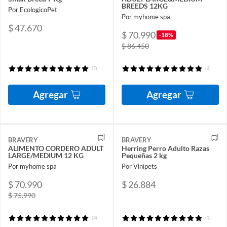
BREEDS 12KG
Por EcologicoPet
Por myhome spa
$ 47.670
$ 70.990
-18%
$ 86.450
(7)
(2)
Agregar
Agregar
BRAVERY
BRAVERY
ALIMENTO CORDERO ADULT
Herring Perro Adulto Razas
LARGE/MEDIUM 12 KG
Pequeñas 2 kg
Por myhome spa
Por Vinipets
$ 70.990
$ 26.884
$ 75.990
(8)
(1)