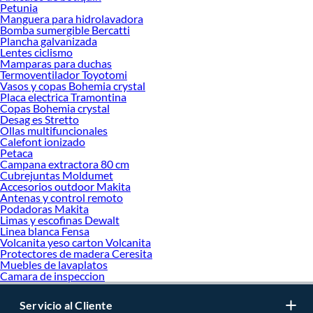
Petunia
Manguera para hidrolavadora
Bomba sumergible Bercatti
Plancha galvanizada
Lentes ciclismo
Mamparas para duchas
Termoventilador Toyotomi
Vasos y copas Bohemia crystal
Placa electrica Tramontina
Copas Bohemia crystal
Desag es Stretto
Ollas multifuncionales
Calefont ionizado
Petaca
Campana extractora 80 cm
Cubrejuntas Moldumet
Accesorios outdoor Makita
Antenas y control remoto
Podadoras Makita
Limas y escofinas Dewalt
Linea blanca Fensa
Volcanita yeso carton Volcanita
Protectores de madera Ceresita
Muebles de lavaplatos
Camara de inspeccion
Servicio al Cliente