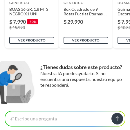
GENERICO
GENERICO
DOM
BOAS 36 GR. 1,8 MTS
Box Cuadrado de 9
Guirna
NEGRO X1 UNI
Rosas Fucsias Eternas de
Decora
Jabón
10mts 
$ 7.990
$ 29.990
$ 7.9
-50%
$ 15.990
$ 10.8
VER PRODUCTO
VER PRODUCTO
V
¿Tienes dudas sobre este producto?
Nuestra IA puede ayudarte. Si no
encuentra una respuesta, nuestro equipo
te responderá.
Escribe una pregunta