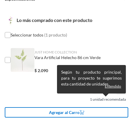
Alimentos, bebidas, medicamentos, suplementos alimenticios,
vitaminas, entre otros análogos.
Pinturas de un color a solicitud.
Condicion del
Nuevo
Lo más comprado con este producto
producto
Plantas.
De uso personal.
Seleccionar todos
(1 producto)
Material principal
Fibra natural
JUST HOME COLLECTION
Vara Artificial Helecho 86 cm Verde
Modelo
C18XP12-48P
$
2.090
Según tu producto principal,
para tu proyecto te sugerimos
Tipo de planta
Flor artificial
esta cantidad de unidades.
artificial
Entendido
1
unidad recomendada
Color
Morado
Agregar al Carro
Alto
14 cm