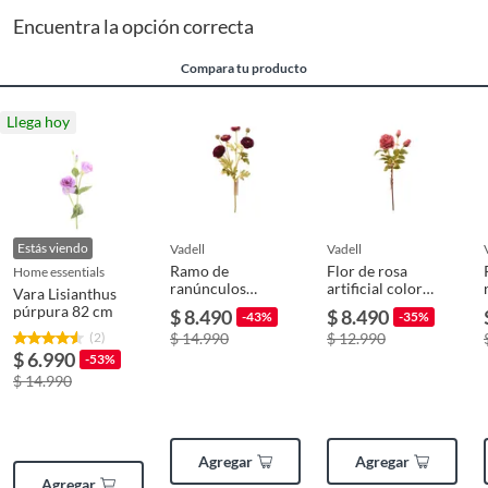
Encuentra la opción correcta
Ancho
70 cm
Compara tu producto
Profundidad
8 cm
Llega hoy
Estás viendo
vadell
vadell
Ramo de
Flor de rosa
home essentials
ranúnculos
artificial color
Vara Lisianthus
morados
rosado oscuro de
púrpura 82 cm
$ 8.490
$ 8.490
-43%
-35%
artificiales de 66
59 cm
(2)
$ 14.990
$ 12.990
cm
$ 6.990
-53%
$ 14.990
Agregar
Agregar
Agregar