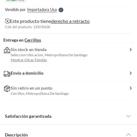
l
e
Vendido por
Importadora Usa
S
Este producto tiene
derecho a retracto
Cód. del producto: 125035636
Entrega en
Cerrillos
Sin stock en tienda
Seleccion Ubicacion, Metropolitana De Santiago
Mostrar Otras Tiendas
Envío a domicilio
Sin retiro en un punto
Cerrillos, Metropolitana De Santiago
Satisfacción garantizada
Por ley, tienes hasta
10 días para devolver un producto
si te arrepientes
de la compra.
Descripción