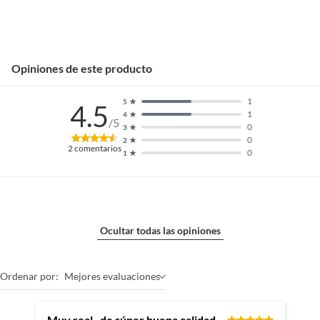
Opiniones de este producto
1
5
4.5
1
4
/5
0
3
0
2
2
comentarios
0
1
Ocultar todas las opiniones
Ordenar por:
Mejores evaluaciones
Muy real , de súper buena calidad