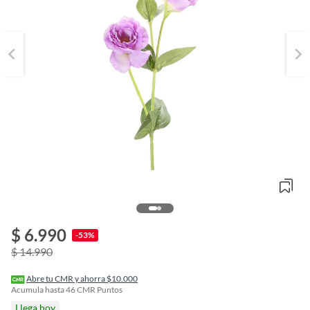
$ 6.990
o
-53%
f
$ 14.990
n
I
r
Abre tu CMR y ahorra $10.000
e
Acumula hasta
46
CMR Puntos
l
Llega hoy