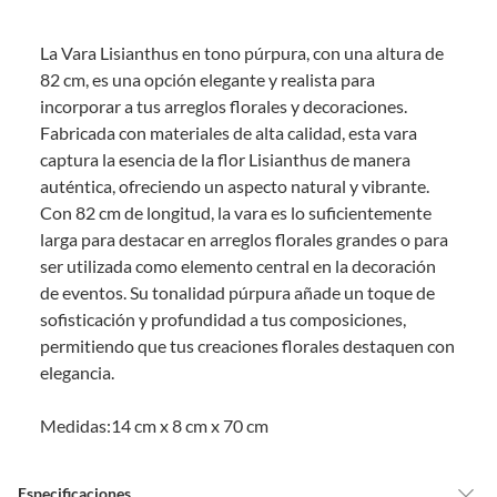
Debe estar en perfecto estado, con todas sus etiquetas, sellos intactos y
sin uso, tal como te lo entregamos. Ten en cuenta que lo debes haber
La Vara Lisianthus en tono púrpura, con una altura de
comprado por internet y que hay ciertas categorías que no tienen este
derecho:
82 cm, es una opción elegante y realista para
incorporar a tus arreglos florales y decoraciones.
Productos que, por su naturaleza, no puedan ser devueltos,
Fabricada con materiales de alta calidad, esta vara
puedan deteriorarse o caducar con rapidez.
captura la esencia de la flor Lisianthus de manera
Confeccionados a la medida.
auténtica, ofreciendo un aspecto natural y vibrante.
De uso personal.
Con 82 cm de longitud, la vara es lo suficientemente
En sodimac.cl te damos
30 días desde que recibes el producto
. Debe
larga para destacar en arreglos florales grandes o para
estar en perfecto estado, con todas sus etiquetas y sin uso, tal como te lo
ser utilizada como elemento central en la decoración
entregamos.
de eventos. Su tonalidad púrpura añade un toque de
Productos digitales que se entregan a través de una descarga
sofisticación y profundidad a tus composiciones,
electrónica, por ejemplo, cupones de experiencia o programas
permitiendo que tus creaciones florales destaquen con
para el computador.
elegancia.
Productos a pedido o confeccionados a medida.
Productos que han sido informados como imperfectos, usados,
Medidas:14 cm x 8 cm x 70 cm
reparados, abiertos, de segunda selección, remanufacturados o
con alguna deficiencia, que sean comprados en esa condición a
un precio reducido.
Especificaciones