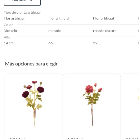
Tipo de planta artificial
Flor artificial
Flor artificial
Flor artificial
Color
Morado
morado
rosado oscuro
Alto
14 cm
66
59
Más opciones para elegir
VADELL
VADELL
VADEL