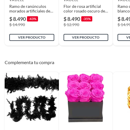
Ramo de ranúnculos
Flor de rosa artificial
Ramo d
morados artificiales de
color rosado oscuro de
blancos
66 cm
59 cm
cm
$ 8.490
$ 8.490
$ 8.4
-43%
-35%
$ 14.990
$ 12.990
$ 14.9
VER PRODUCTO
VER PRODUCTO
V
Complementa tu compra