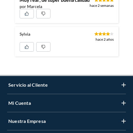
hace 2 semanas
por Marcela
Sylvia
hace 2 años
Servicio al Cliente
Mi Cuenta
Contáctanos
Medios de Pago
Nuestra Empresa
Registrate
Cambios y Devoluciones
Cambiar Contraseña