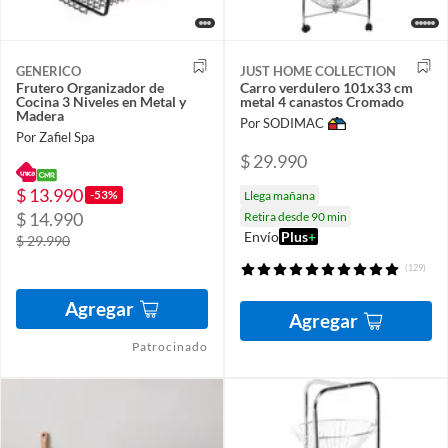
GENERICO
JUST HOME COLLECTION
Frutero Organizador de
Carro verdulero 101x33 cm
Cocina 3 Niveles en Metal y
metal 4 canastos Cromado
Madera
Por SODIMAC
Por Zafiel Spa
$ 29.990
$ 13.990
-53%
Llega mañana
$ 14.990
Retira desde 90 min
Envío
Plus
+
$ 29.990
(129)
Agregar
Agregar
Patrocinado