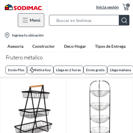
0
Inicia sesión
Menú
Search
Bar
location-
Ingresa tu ubicación
icon
Asesoría
Constructor
Deco Hogar
Tipos de Entrega
Frutero métalico
Envio Plus
Retira hoy
Llega en 2 horas
Envío gratis
Llega mañana