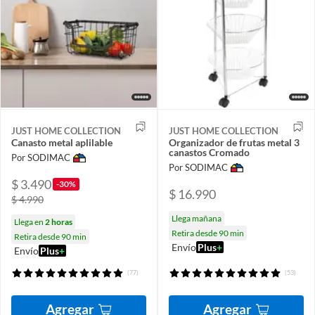
JUST HOME COLLECTION
JUST HOME COLLECTION
Canasto metal aplilable
Organizador de frutas metal 3
canastos Cromado
Por SODIMAC
Por SODIMAC
$ 3.490
-30%
$ 16.990
$ 4.990
Llega mañana
Llega en
2 horas
Retira desde 90 min
Retira desde 90 min
Envío
Plus
+
Envío
Plus
+
(77)
(53)
Agregar
Agregar