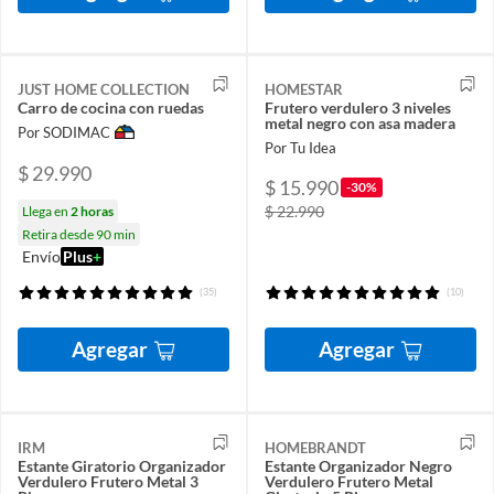
JUST HOME COLLECTION
HOMESTAR
Carro de cocina con ruedas
Frutero verdulero 3 niveles
metal negro con asa madera
Por SODIMAC
Por Tu Idea
$ 29.990
$ 15.990
-30%
$ 22.990
Llega en
2 horas
Retira desde 90 min
Envío
Plus
+
(35)
(10)
Agregar
Agregar
IRM
HOMEBRANDT
Estante Giratorio Organizador
Estante Organizador Negro
Verdulero Frutero Metal 3
Verdulero Frutero Metal