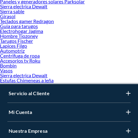
Paneles y generadores solares Parksolar
Sierra electrica Dewalt
Sierra sable
Girasol
Teclados gamer Redragon
Guia para tarugos
Electrohogar Jagima
Hombre Tiozoney
Tarugos Fischer
Lapices Filgo
Automotriz
Centrifuga de ropa
Accesorios tv Roku
Bombin
Vasos
Sierra electrica Dewalt
Estufas Chimeneas a leña
Servicio al Cliente
Mi Cuenta
Nuestra Empresa