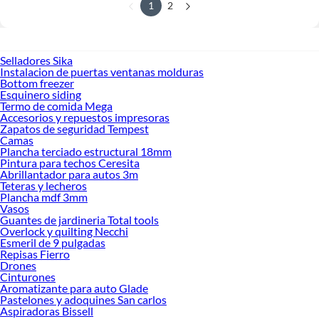
1
2
Selladores Sika
Instalacion de puertas ventanas molduras
Bottom freezer
Esquinero siding
Termo de comida Mega
Accesorios y repuestos impresoras
Zapatos de seguridad Tempest
Camas
Plancha terciado estructural 18mm
Pintura para techos Ceresita
Abrillantador para autos 3m
Teteras y lecheros
Plancha mdf 3mm
Vasos
Guantes de jardineria Total tools
Overlock y quilting Necchi
Esmeril de 9 pulgadas
Repisas Fierro
Drones
Cinturones
Aromatizante para auto Glade
Pastelones y adoquines San carlos
Aspiradoras Bissell