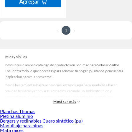
Agregar
1
Velos y Visillos
Descubre un amplio catálogo de productos en Sodimac para Velos y Visillos.
Encuentra todo lo que necesitas para renovar tu hogar. ¡Visítanos y encuentra
inspiración para tus proyectos!
Desde herramientas hasta accesorios, estamos aquí para ayudarte a hacer
realidad tus ideas y renovar tus espacios, creando un ambiente único y
personalizado. Explora nuestra selección de herramientas, materiales y
Mostrar más
accesorios de calidad que te ayudarán a crear un espacio más tú.
Planchas Thomas
Desde remodelaciones hasta proyectos de decoración, estamos aquí para hacer
Pletina aluminio
tus ideas realidad. ¡Visítanos y encuentra todo lo que tenemos para ofrecerte en
Bergers y reclinables Cuero sintético (pu)
Velos y Visillos!
Maquillaje para ninas
Mata raices
Explora la variedad de productos de Velos y Visillos en Sodimac