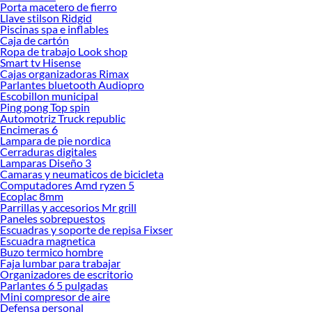
Porta macetero de fierro
Llave stilson Ridgid
Herramientas, materiales y accesorios de calidad para tus proyectos y
Piscinas spa e inflables
renovación de espacios. ¡Visítanos y descubre todo lo que tenemos para
Caja de cartón
ofrecerte!
Ropa de trabajo Look shop
Smart tv Hisense
Encuentra una amplia variedad de productos de Velos y Visillos en Sodimac.
Cajas organizadoras Rimax
Encuentra todo lo necesario para tus proyectos de renovación y decoración.
Parlantes bluetooth Audiopro
¡Visítanos y haz tus ideas realidad!
Escobillon municipal
Ping pong Top spin
Automotriz Truck republic
Encimeras 6
Lampara de pie nordica
Cerraduras digitales
Lamparas Diseño 3
Camaras y neumaticos de bicicleta
Computadores Amd ryzen 5
Ecoplac 8mm
Parrillas y accesorios Mr grill
Paneles sobrepuestos
Escuadras y soporte de repisa Fixser
Escuadra magnetica
Buzo termico hombre
Faja lumbar para trabajar
Organizadores de escritorio
Parlantes 6 5 pulgadas
Mini compresor de aire
Defensa personal