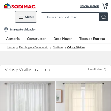
0
Inicia sesión
Menú
Search
Bar
location-
Ingresa tu ubicación
icon
Asesoría
Constructor
Deco Hogar
Tipos de Entrega
Home
Decohogar - Decoración
Cortinas
Velos y Visillos
Velos y Visillos - casatua
Resultados
(
3
)