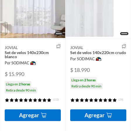
JOVIAL
JOVIAL
Set de velos 140x230cm
Set de velos 140x220cm crudo
blanco
Por SODIMAC
Por SODIMAC
$ 18.990
$ 15.990
Llega en
2 horas
Llega en
2 horas
Retira desde 90 min
Retira desde 90 min
(112)
(29)
Agregar
Agregar