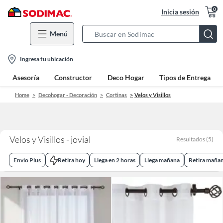
0
Inicia sesión
Menú
Search
Bar
location-
Ingresa tu ubicación
icon
Asesoría
Constructor
Deco Hogar
Tipos de Entrega
Home
Decohogar - Decoración
Cortinas
Velos y Visillos
Velos y Visillos - jovial
Resultados
(
5
)
Envio Plus
Retira hoy
Llega en 2 horas
Llega mañana
Retira maña