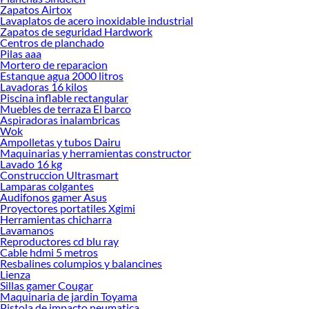
Encuentra una amplia variedad de productos de Velos y Visillos en Sodimac.
Zapatos Airtox
Encuentra todo lo necesario para tus proyectos de renovación y decoración.
Lavaplatos de acero inoxidable industrial
¡Visítanos y haz tus ideas realidad!
Zapatos de seguridad Hardwork
Centros de planchado
Pilas aaa
Mortero de reparacion
Estanque agua 2000 litros
Lavadoras 16 kilos
Piscina inflable rectangular
Muebles de terraza El barco
Aspiradoras inalambricas
Wok
Ampolletas y tubos Dairu
Maquinarias y herramientas constructor
Lavado 16 kg
Construccion Ultrasmart
Lamparas colgantes
Audifonos gamer Asus
Proyectores portatiles Xgimi
Herramientas chicharra
Lavamanos
Reproductores cd blu ray
Cable hdmi 5 metros
Resbalines columpios y balancines
Lienza
Sillas gamer Cougar
Maquinaria de jardin Toyama
Pistola de impacto neumatica