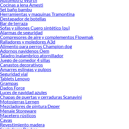
Automotriz Wurth
renovación de espacios. ¡Visítanos y descubre todo lo que tenemos para
Cocinas a lena Amesti
ofrecerte!
Set baño bambu
Herramientas y maquinas Tramontina
Encuentra una amplia variedad de productos de Pinturas en Sodimac.
Destapador de botellas
Encuentra todo lo necesario para tus proyectos de renovación y decoración.
Bar de terraza
¡Visítanos y haz tus ideas realidad!
Sofas y sillones Cuero sintético (pu)
Alarmas de seguridad
Compresores de aire y complementos Flowmak
Ralladores y moledores A3d
Alimento para perros Champion dog
Adornos navidenos Oem
Taladro inalambrico atornillador
Juego de comedor 4 sillas
Canastos decorativos
Amarres eslingas y pulpos
Seguridad vial
Tablets Lenovo
Grampas
Dados Force
Luces de navidad azules
Chapas de puertas y cerraduras Scanavini
Motosierras Lernen
Mezcladores de pintura Deper
Menaje Storeware
Macetero rústicos
Cavas
Revestimiento madera