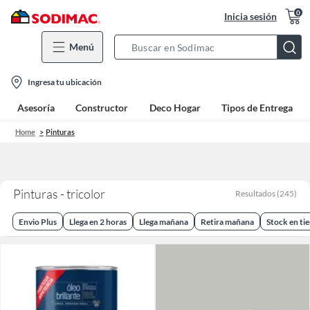
0
Inicia sesión
Menú
Search
Bar
location-
Ingresa tu ubicación
icon
Asesoría
Constructor
Deco Hogar
Tipos de Entrega
Home
Pinturas
Pinturas - tricolor
Resultados
(
245
)
Envio Plus
Llega en 2 horas
Llega mañana
Retira mañana
Stock en ti