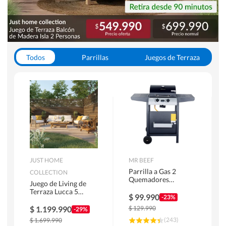
Todos
Parrillas
Juegos de Terraza
Toldos
JUST HOME
MR BEEF
Parrilla a Gas 2
COLLECTION
Quemadores
Juego de Living de
Bandejas Laterales
Terraza Lucca 5
$
99.990
-23%
Personas Natural
$
1.199.990
$
129.990
-29%
(
243
)
$
1.699.990