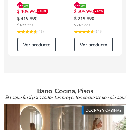
180 x 90 x 76 cm
Atlanta 91x101x94
Café
cm Negro
$
409.990
$
209.990
-18%
-16%
$
419.990
$
219.990
$
499.990
$
249.990
(
46
)
(
149
)
Ver producto
Ver producto
Baño, Cocina, Pisos
El toque final para todos tus proyectos encuentralo solo aquí