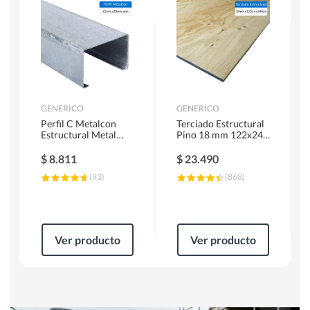
Herramientas Manuales
Sierras Circulares
GENERICO
GENERICO
Perfil C Metalcon
Terciado Estructural
Estructural Metal
Pino 18 mm 122x244
62x20x0.85 mm 6 m
cm
$
8.811
$
23.490
(
93
)
(
868
)
Ver producto
Ver producto