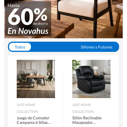
Todos
Sillones y Futones
Juegos de Comedor
Lamparas
Closets
Escritorios y Sillas PC
Racks y Muebles TV
Alfombras
JUST HOME
JUST HOME
COLLECTION
COLLECTION
Juego de Comedor
Sillón Reclinable
Campania 6 Sillas
Masajeador
Mesa Rectangular
Calentador 1 cuerpo