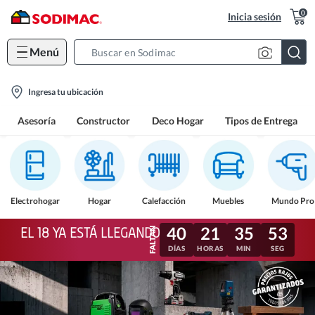
0
Inicia sesión
Menú
Search
Bar
location-
Ingresa tu ubicación
icon
Asesoría
Constructor
Deco Hogar
Tipos de Entrega
Electrohogar
Hogar
Calefacción
Muebles
Mundo Pro
40
21
35
51
EL 18 YA ESTÁ LLEGANDO
DÍAS
HORAS
MIN
SEG