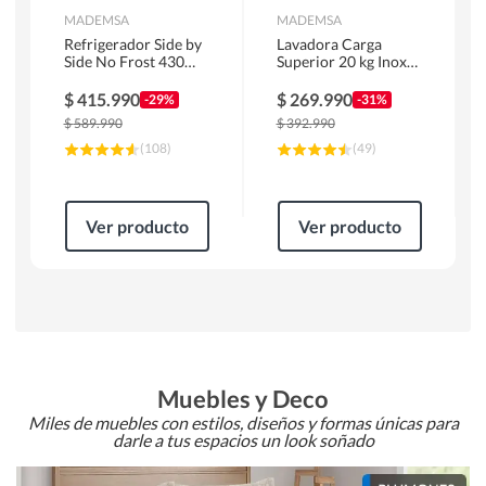
MADEMSA
MADEMSA
Refrigerador Side by
Lavadora Carga
Side No Frost 430
Superior 20 kg Inox
Litros Negro
MDWMT20S
MAS430B
$
415.990
$
269.990
-29%
-31%
$
589.990
$
392.990
(
108
)
(
49
)
Ver producto
Ver producto
Muebles y Deco
Miles de muebles con estilos, diseños y formas únicas para
darle a tus espacios un look soñado