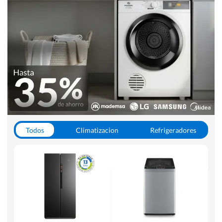
Todos
Climatizacion
Refrigeradores
Lavado y Secado
Cocinas
Aspiradoras
Hornos y Microondas
Otros