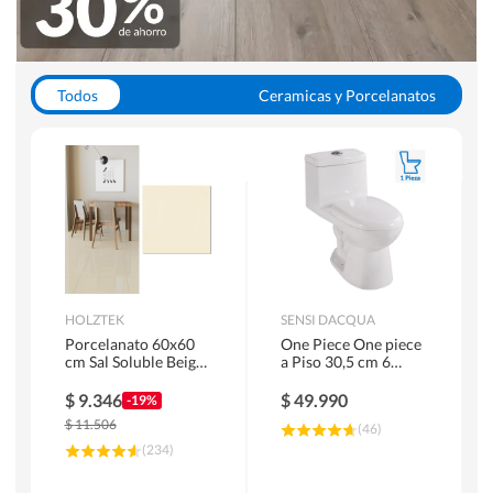
Todos
Ceramicas y Porcelanatos
Calefont y Termos
Pisos Vinilicos
WC y Sanitarios
Pisos Flotantes y Laminados
Pinturas
Duchas y Mamparas
HOLZTEK
SENSI DACQUA
Porcelanato 60x60
One Piece One piece
cm Sal Soluble Beige
a Piso 30,5 cm 6
1.44 m2
Litros Riva Blanco
$
9.346
$
49.990
-19%
$
11.506
(
46
)
(
234
)