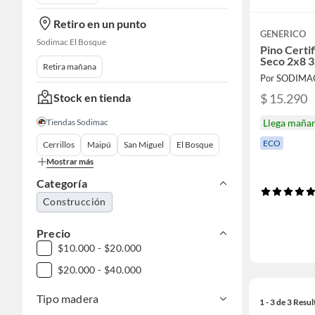
Retiro en un punto
GENERICO
Sodimac El Bosque
Pino Certi
Seco 2x8 3
Retira mañana
Por SODIMA
Stock en tienda
$ 15.290
Tiendas Sodimac
Llega maña
ECO
Cerrillos
Maipú
San Miguel
El Bosque
Mostrar más
Categoría
Construcción
Precio
$10.000 - $20.000
$20.000 - $40.000
Tipo madera
1 - 3 de 3 Resu