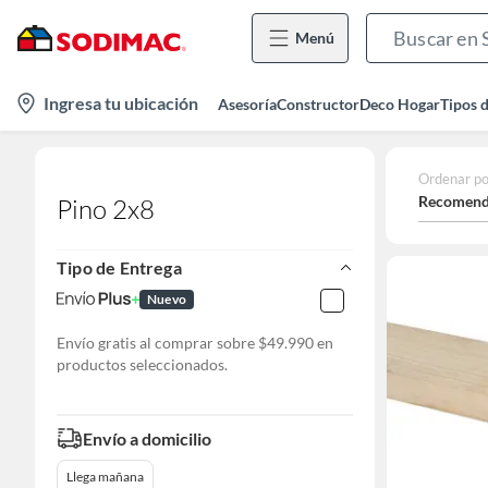
Menú
location-
Ingresa tu ubicación
Asesoría
Constructor
Deco Hogar
Tipos 
icon
Ordenar po
Recomend
Pino 2x8
Tipo de Entrega
Nuevo
Envío gratis al comprar sobre $49.990 en
productos seleccionados.
Envío a domicilio
Llega mañana