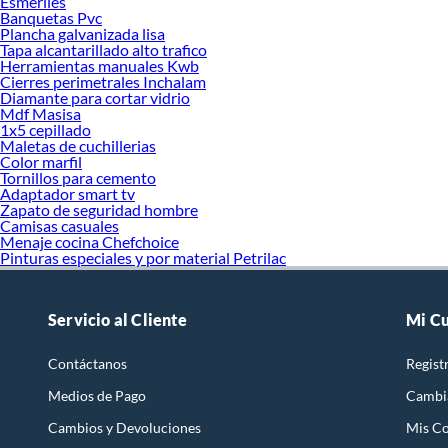
Esmeriles
Banquetas Pvc
Plancha galvanizada lisa
Tapa alcantarillado alto trafico
Herramientas manuales Kwb
Cierres perimetrales Inchalam
Diamante para cortar vidrio
Mdf Masisa
1x5 cepillado
Maletas de cuchillerias
Color marfil
Tornillos para cemento
Adaptador smart tv
Zapato de seguridad hombre
Camisas casuales
Menaje cocina Chefchoice
Pinturas especiales y por material Petrilac
Servicio al Cliente
Mi C
Contáctanos
Regist
Medios de Pago
Cambi
Cambios y Devoluciones
Mis C