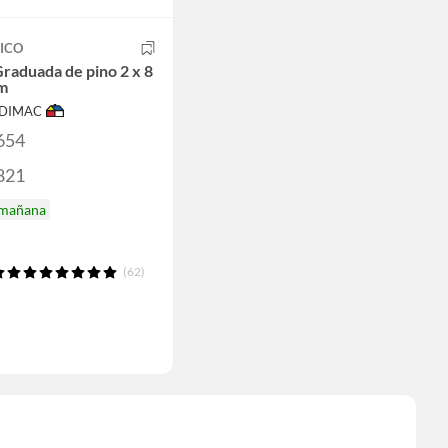
ICO
Graduada de pino 2 x 8
 m
ODIMAC
654
821
 mañana
(62)