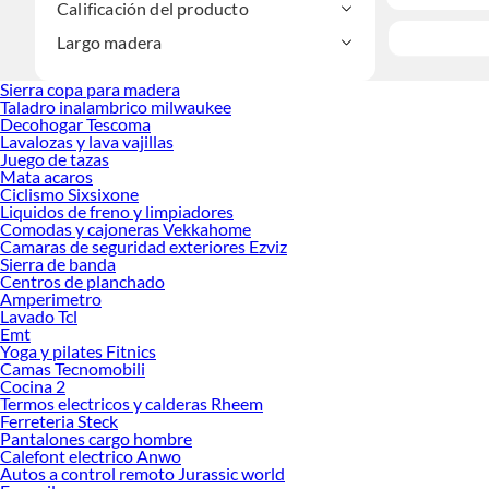
Calificación del producto
Largo madera
Sierra copa para madera
Taladro inalambrico milwaukee
Decohogar Tescoma
Lavalozas y lava vajillas
Juego de tazas
Mata acaros
Ciclismo Sixsixone
Liquidos de freno y limpiadores
Comodas y cajoneras Vekkahome
Camaras de seguridad exteriores Ezviz
Sierra de banda
Centros de planchado
Amperimetro
Lavado Tcl
Emt
Yoga y pilates Fitnics
Camas Tecnomobili
Cocina 2
Termos electricos y calderas Rheem
Ferreteria Steck
Pantalones cargo hombre
Calefont electrico Anwo
Autos a control remoto Jurassic world