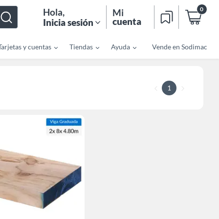
0
Hola
,
Mi
cuenta
Inicia sesión
Tarjetas y cuentas
Tiendas
Ayuda
Vende en Sodimac
1