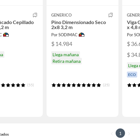
GENERICO
GENER
ficado Cepillado
Pino Dimensionado Seco
Viga 
,2 m
2x8 3,2 m
x 4,8
C
Por SODIMAC
Por S
$ 14.984
$ 36.
$ 34.
na
Llega mañana
Retira mañana
Llega
ECO
(55)
(25)
1
ltados