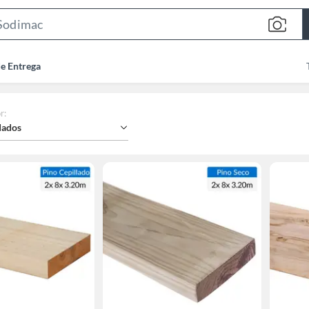
Search
Bar
de Entrega
r
:
ados