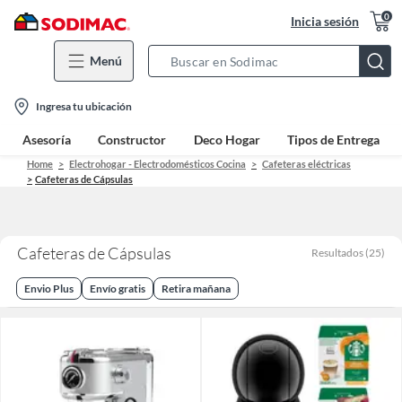
0
Inicia sesión
Menú
Search
Bar
location-
Ingresa tu ubicación
icon
Asesoría
Constructor
Deco Hogar
Tipos de Entrega
Home
Electrohogar - Electrodomésticos Cocina
Cafeteras eléctricas
Cafeteras de Cápsulas
Cafeteras de Cápsulas
Resultados
(
25
)
Envio Plus
Envío gratis
Retira mañana