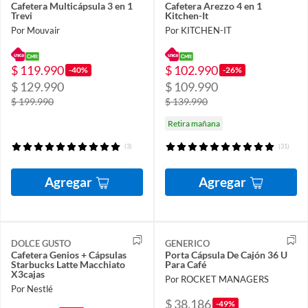
Cafetera Multicápsula 3 en 1
Cafetera Arezzo 4 en 1
Trevi
Kitchen-It
Por Mouvair
Por KITCHEN-IT
$ 119.990
$ 102.990
-40%
-26%
$ 129.990
$ 109.990
$ 199.990
$ 139.990
Retira mañana
(3)
(31)
Agregar
Agregar
DOLCE GUSTO
GENERICO
Cafetera Genios + Cápsulas
Porta Cápsula De Cajón 36 U
Starbucks Latte Macchiato
Para Café
X3cajas
Por ROCKET MANAGERS
Por Nestlé
$ 38.186
-49%