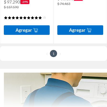
$ 97.290
-29%
$ 74.463
$ 137.590
(5)
Agregar
Agregar
1