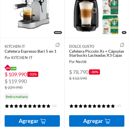
KITCHEN IT
DOLCE GUSTO
Cafetera Espresso Bari 5 en 1
Cafetera Piccolo Xs + Cápsulas
Starbucks Lacteadas X3 Cajas
Por KITCHEN-IT
Por Nestlé
$ 78.790
-30%
$ 109.990
-52%
$ 112.590
$ 119.990
$ 229.990
Retira mañana
(23)
(37)
Agregar
Agregar