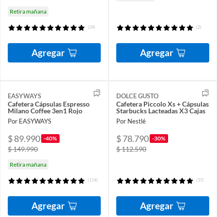
Retira mañana
(24)
(2)
Agregar
Agregar
EASYWAYS
DOLCE GUSTO
Cafetera Cápsulas Espresso
Cafetera Piccolo Xs + Cápsulas
Milano Coffee 3en1 Rojo
Starbucks Lacteadas X3 Cajas
Por EASYWAYS
Por Nestlé
$ 89.990
$ 78.790
-40%
-30%
$ 149.990
$ 112.590
Retira mañana
(114)
(37)
Agregar
Agregar