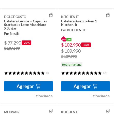
DOLCE GUSTO
KITCHEN IT
Cafetera Genios + Cápsulas
Cafetera Arezzo 4 en 1
Starbucks Latte Macchiato
Kitchen-It
X3cajas
Por KITCHEN-IT
Por Nestlé
$ 97.290
-29%
$ 102.990
-26%
$ 137.590
$ 109.990
$ 139.990
Retira mañana
(5)
(31)
Agregar
Agregar
Patrocinado
Patrocinado
MOUVAIR
KITCHEN IT