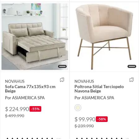
NOVAHUS
NOVAHUS
Sofa Cama 77x135x93 cm
Poltrona Sitial Terciopelo
Beige
Navona Beige
Por ASIAMERICA SPA
Por ASIAMERICA SPA
$ 224.990
-55%
$ 499.990
$ 99.990
-58%
$ 239.990