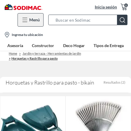
0
Inicia sesión
Menú
Search
Bar
location-
Ingresa tu ubicación
icon
Asesoría
Constructor
Deco Hogar
Tipos de Entrega
Home
Jardín y terraza - Herramientas de jardín
Horquetas y Rastrillo para pasto
Horquetas y Rastrillo para pasto - bikain
Resultados
(
2
)