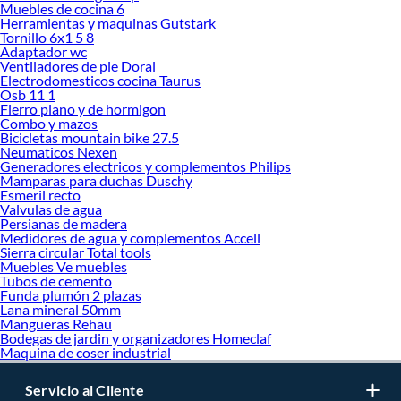
Muebles de cocina 6
Herramientas y maquinas Gutstark
Tornillo 6x1 5 8
Adaptador wc
Ventiladores de pie Doral
Electrodomesticos cocina Taurus
Osb 11 1
Fierro plano y de hormigon
Combo y mazos
Bicicletas mountain bike 27.5
Neumaticos Nexen
Generadores electricos y complementos Philips
Mamparas para duchas Duschy
Esmeril recto
Valvulas de agua
Persianas de madera
Medidores de agua y complementos Accell
Sierra circular Total tools
Muebles Ve muebles
Tubos de cemento
Funda plumón 2 plazas
Lana mineral 50mm
Mangueras Rehau
Bodegas de jardin y organizadores Homeclaf
Maquina de coser industrial
Servicio al Cliente