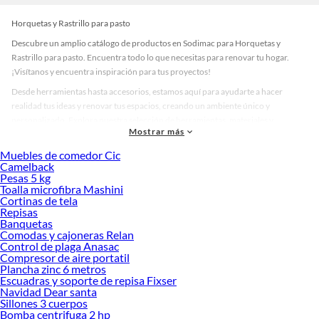
Horquetas y Rastrillo para pasto
Descubre un amplio catálogo de productos en Sodimac para Horquetas y
Rastrillo para pasto. Encuentra todo lo que necesitas para renovar tu hogar.
¡Visítanos y encuentra inspiración para tus proyectos!
Desde herramientas hasta accesorios, estamos aquí para ayudarte a hacer
realidad tus ideas y renovar tus espacios, creando un ambiente único y
personalizado. Explora nuestra selección de herramientas, materiales y
Mostrar más
accesorios de calidad que te ayudarán a crear un espacio más tú.
Muebles de comedor Cic
Desde remodelaciones hasta proyectos de decoración, estamos aquí para hacer
Camelback
tus ideas realidad. ¡Visítanos y encuentra todo lo que tenemos para ofrecerte en
Pesas 5 kg
Horquetas y Rastrillo para pasto!
Toalla microfibra Mashini
Cortinas de tela
Explora la variedad de productos de Horquetas y Rastrillo para pasto en
Repisas
Sodimac
Banquetas
Comodas y cajoneras Relan
Herramientas, materiales y accesorios de calidad para tus proyectos y
Control de plaga Anasac
renovación de espacios. ¡Visítanos y descubre todo lo que tenemos para
Compresor de aire portatil
ofrecerte!
Plancha zinc 6 metros
Escuadras y soporte de repisa Fixser
Encuentra una amplia variedad de productos de Horquetas y Rastrillo para
Navidad Dear santa
pasto en Sodimac. Encuentra todo lo necesario para tus proyectos de
Sillones 3 cuerpos
Bomba centrifuga 2 hp
renovación y decoración. ¡Visítanos y haz tus ideas realidad!