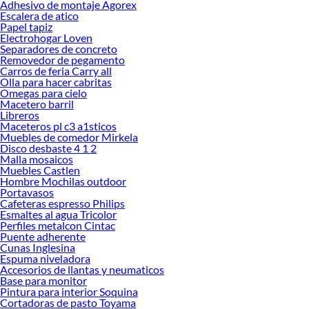
Adhesivo de montaje Agorex
renovación de espacios. ¡Visítanos y descubre todo lo que tenemos para
Escalera de atico
ofrecerte!
Papel tapiz
Electrohogar Loven
Encuentra una amplia variedad de productos de Horquetas y Rastrillo para
Separadores de concreto
pasto en Sodimac. Encuentra todo lo necesario para tus proyectos de
Removedor de pegamento
Carros de feria Carry all
renovación y decoración. ¡Visítanos y haz tus ideas realidad!
Olla para hacer cabritas
Omegas para cielo
Macetero barril
Libreros
Maceteros pl c3 a1sticos
Muebles de comedor Mirkela
Disco desbaste 4 1 2
Malla mosaicos
Muebles Castlen
Hombre Mochilas outdoor
Portavasos
Cafeteras espresso Philips
Esmaltes al agua Tricolor
Perfiles metalcon Cintac
Puente adherente
Cunas Inglesina
Espuma niveladora
Accesorios de llantas y neumaticos
Base para monitor
Pintura para interior Soquina
Cortadoras de pasto Toyama