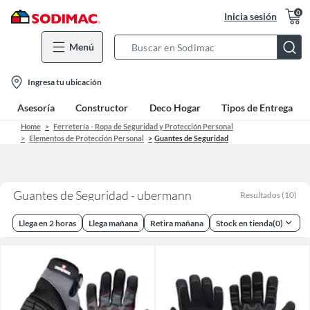
0
Inicia sesión
Menú
Search
Bar
location-
Ingresa tu ubicación
icon
Asesoría
Constructor
Deco Hogar
Tipos de Entrega
Home
Ferretería - Ropa de Seguridad y Protección Personal
Elementos de Protección Personal
Guantes de Seguridad
Guantes de Seguridad - ubermann
Resultados
(
10
)
Llega en 2 horas
Llega mañana
Retira mañana
Stock en tienda
(
0
)