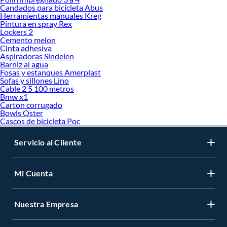
Candados para bicicleta Abus
Herramientas manuales Kreg
Pintura en spray Rex
Lockers 2
Cemento melon
Cinta adhesiva
Aspiradoras Sindelen
Barniz al agua
Fosas y estanques Amerplast
Sofas y sillones Lino
Cable 2 5 100 metros
Bmw x1
Carton corrugado
Bowls Oster
Cascos de bicicleta Poc
Servicio al Cliente
Mi Cuenta
Nuestra Empresa