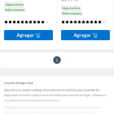
Llega mañana
Llega mañana
Retira mañana
Retira mañana
(2)
(4)
Agregar
Agregar
1
Guantes de Seguridad
Descubre un amplio catálogo de productos en Sodimac para Guantes de
Seguridad. Encuentra todo lo que necesitas para renovar tu hogar. ¡Visítanos y
encuentra inspiración para tus proyectos!
Desde herramientas hasta accesorios, estamos aquí para ayudarte a hacer
realidad tus ideas y renovar tus espacios, creando un ambiente único y