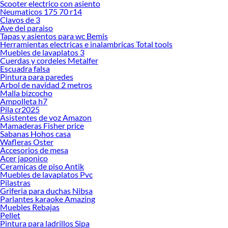
Scooter electrico con asiento
Neumaticos 175 70 r14
Clavos de 3
Ave del paraiso
Tapas y asientos para wc Bemis
Herramientas electricas e inalambricas Total tools
Muebles de lavaplatos 3
Cuerdas y cordeles Metalfer
Escuadra falsa
Pintura para paredes
Arbol de navidad 2 metros
Malla bizcocho
Ampolleta h7
Pila cr2025
Asistentes de voz Amazon
Mamaderas Fisher price
Sabanas Hohos casa
Wafleras Oster
Accesorios de mesa
Acer japonico
Ceramicas de piso Antik
Muebles de lavaplatos Pvc
Pilastras
Griferia para duchas Nibsa
Parlantes karaoke Amazing
Muebles Rebajas
Pellet
Pintura para ladrillos Sipa