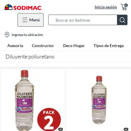
0
Inicia sesión
Menú
Search
Bar
location-
Ingresa tu ubicación
icon
Asesoría
Constructor
Deco Hogar
Tipos de Entrega
Diluyente poliuretano