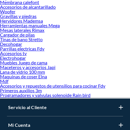
Membrana calefont
Accesorios de alcantarillado
Woofer
Gravillas y piedras
Hervidores Mademsa
Herramientas manuales Mega
Mesas laterales Rimax
Cargador de pilas
Tinas de bano Stretto
Decohogar
Parrillas electricas Fdv
Accesorios tv
Electrohogar
Muebles Juego de cama
Maceteros y accesorios Japi
Lana de vidrio 100 mm
Maquinas de coser Elna
Mdf
Accesorios y repuestos de utensilios para cocinar Fdv
Primeros auxilios 3m
Programadores y valvulas solenoide Rain bird
Servicio al Cliente
Mi Cuenta