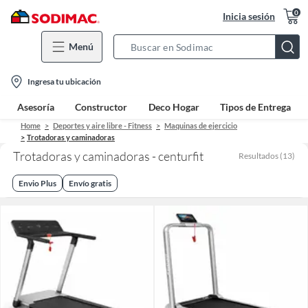
0
Inicia sesión
Menú
Search
Bar
location-
Ingresa tu ubicación
icon
Asesoría
Constructor
Deco Hogar
Tipos de Entrega
Home
Deportes y aire libre - Fitness
Maquinas de ejercicio
Trotadoras y caminadoras
Trotadoras y caminadoras - centurfit
Resultados
(
13
)
Envio Plus
Envío gratis