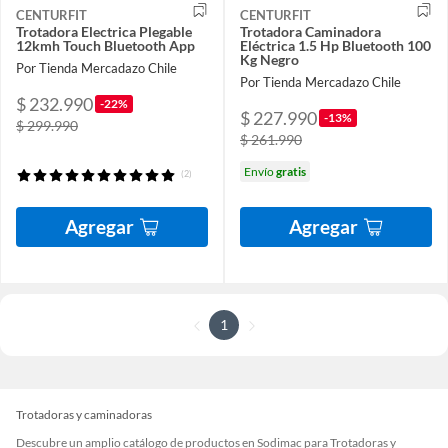
CENTURFIT
CENTURFIT
Trotadora Electrica Plegable
Trotadora Caminadora
12kmh Touch Bluetooth App
Eléctrica 1.5 Hp Bluetooth 100
Kg Negro
Por Tienda Mercadazo Chile
Por Tienda Mercadazo Chile
$ 232.990
-22%
$ 227.990
-13%
$ 299.990
$ 261.990
Envío
gratis
(2)
Agregar
Agregar
1
Trotadoras y caminadoras
Descubre un amplio catálogo de productos en Sodimac para Trotadoras y