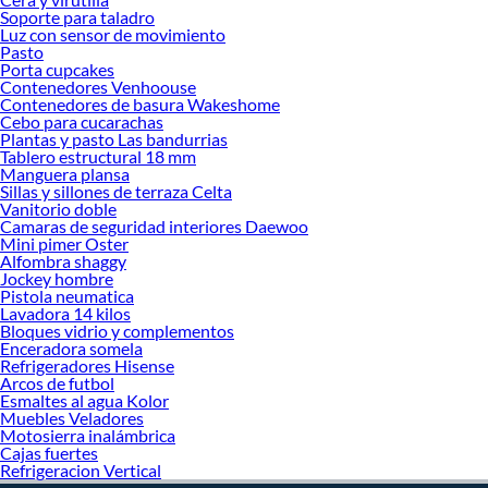
¡Visítanos y haz tus ideas realidad!
Soporte para taladro
Luz con sensor de movimiento
Pasto
Porta cupcakes
Contenedores Venhoouse
Contenedores de basura Wakeshome
Cebo para cucarachas
Plantas y pasto Las bandurrias
Tablero estructural 18 mm
Manguera plansa
Sillas y sillones de terraza Celta
Vanitorio doble
Camaras de seguridad interiores Daewoo
Mini pimer Oster
Alfombra shaggy
Jockey hombre
Pistola neumatica
Lavadora 14 kilos
Bloques vidrio y complementos
Enceradora somela
Refrigeradores Hisense
Arcos de futbol
Esmaltes al agua Kolor
Muebles Veladores
Motosierra inalámbrica
Cajas fuertes
Refrigeracion Vertical