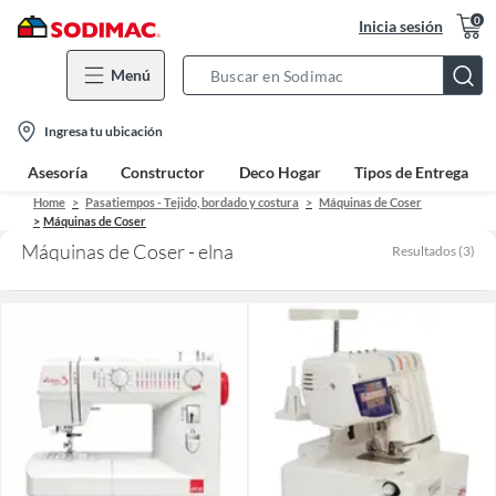
0
Inicia sesión
Menú
Search
Bar
location-
Ingresa tu ubicación
icon
Asesoría
Constructor
Deco Hogar
Tipos de Entrega
Home
Pasatiempos - Tejido, bordado y costura
Máquinas de Coser
Máquinas de Coser
Máquinas de Coser - elna
Resultados
(
3
)