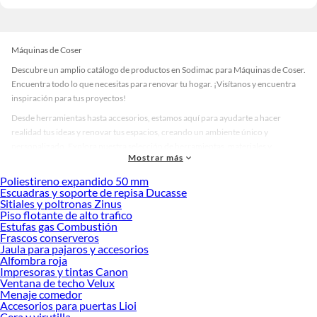
Máquinas de Coser
Descubre un amplio catálogo de productos en Sodimac para Máquinas de Coser.
Encuentra todo lo que necesitas para renovar tu hogar. ¡Visítanos y encuentra
inspiración para tus proyectos!
Desde herramientas hasta accesorios, estamos aquí para ayudarte a hacer
realidad tus ideas y renovar tus espacios, creando un ambiente único y
personalizado. Explora nuestra selección de herramientas, materiales y
Mostrar más
accesorios de calidad que te ayudarán a crear un espacio más tú.
Poliestireno expandido 50 mm
Desde remodelaciones hasta proyectos de decoración, estamos aquí para hacer
Escuadras y soporte de repisa Ducasse
tus ideas realidad. ¡Visítanos y encuentra todo lo que tenemos para ofrecerte en
Sitiales y poltronas Zinus
Máquinas de Coser!
Piso flotante de alto trafico
Estufas gas Combustión
Explora la variedad de productos de Máquinas de Coser en Sodimac
Frascos conserveros
Jaula para pajaros y accesorios
Herramientas, materiales y accesorios de calidad para tus proyectos y
Alfombra roja
renovación de espacios. ¡Visítanos y descubre todo lo que tenemos para
Impresoras y tintas Canon
ofrecerte!
Ventana de techo Velux
Menaje comedor
Encuentra una amplia variedad de productos de Máquinas de Coser en Sodimac.
Accesorios para puertas Lioi
Encuentra todo lo necesario para tus proyectos de renovación y decoración.
Cera y virutilla