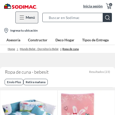
0
Inicia sesión
Menú
Search
Bar
location-
Ingresa tu ubicación
icon
Asesoría
Constructor
Deco Hogar
Tipos de Entrega
Home
Mundo Bebé - Dormitorio Bebé
Ropa de cuna
Ropa de cuna - bebesit
Resultados
(
23
)
Envio Plus
Retira mañana