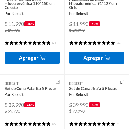
Hipoalergénica 110*150 cm
Hipoalergénica 91*127 cm
Celeste
Gris
Por Bebesit
Por Bebesit
$ 11.990
$ 11.990
-40%
-52%
$ 19.990
$ 24.990
(24)
(29)
Agregar
Agregar
BEBESIT
BEBESIT
Set de Cuna Pajarito 5 Piezas
Set de Cuna Jirafa 5 Piezas
Por Bebesit
Por Bebesit
$ 39.990
$ 39.990
-60%
-60%
$ 99.990
$ 99.990
(10)
(9)