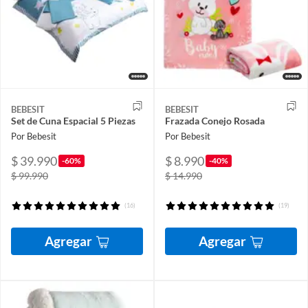
BEBESIT
BEBESIT
Set de Cuna Espacial 5 Piezas
Frazada Conejo Rosada
Por Bebesit
Por Bebesit
$ 39.990
$ 8.990
-60%
-40%
$ 99.990
$ 14.990
(16)
(19)
Agregar
Agregar