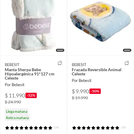
BEBESIT
BEBESIT
Manta Sherpa Bebe
Frazada Reversible Animal
Hipoalergénica 91*127 cm
Celeste
Celeste
Por Bebesit
Por Bebesit
$ 9.990
-50%
$ 11.990
-52%
$ 19.990
$ 24.990
Llega mañana
Retira mañana
(26)
(26)