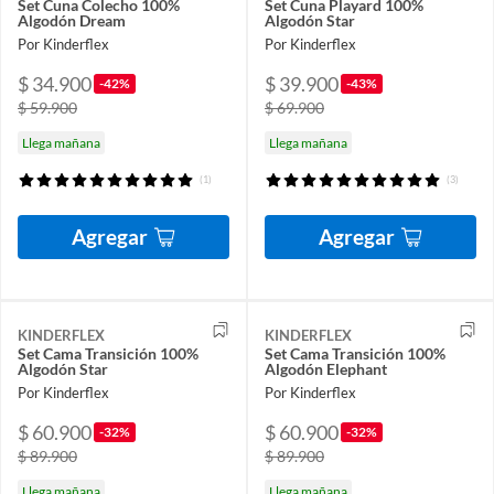
Set Cuna Colecho 100%
Set Cuna Playard 100%
Algodón Dream
Algodón Star
Por Kinderflex
Por Kinderflex
$ 34.900
$ 39.900
-42%
-43%
$ 59.900
$ 69.900
Llega mañana
Llega mañana
(1)
(3)
Agregar
Agregar
KINDERFLEX
KINDERFLEX
Set Cama Transición 100%
Set Cama Transición 100%
Algodón Star
Algodón Elephant
Por Kinderflex
Por Kinderflex
$ 60.900
$ 60.900
-32%
-32%
$ 89.900
$ 89.900
Llega mañana
Llega mañana