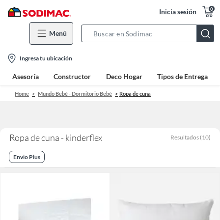
0
Inicia sesión
Menú
Search
Bar
location-
Ingresa tu ubicación
icon
Asesoría
Constructor
Deco Hogar
Tipos de Entrega
Home
Mundo Bebé - Dormitorio Bebé
Ropa de cuna
Ropa de cuna - kinderflex
Resultados
(
10
)
Envio Plus