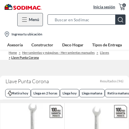
0
Inicia sesión
Menú
Search
Bar
location-
Ingresa tu ubicación
icon
Asesoría
Constructor
Deco Hogar
Tipos de Entrega
Home
Herramientas y máquinas - Herramientas manuales
Llaves
Llave Punta Corona
Llave Punta Corona
Resultados
(
96
)
Retira hoy
Llega en 2 horas
Llega hoy
Llega mañana
Retira mañan