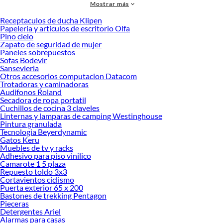
Mostrar más
Receptaculos de ducha Klipen
Papeleria y articulos de escritorio Olfa
Pino cielo
Zapato de seguridad de mujer
Paneles sobrepuestos
Sofas Bodevir
Sansevieria
Otros accesorios computacion Datacom
Trotadoras y caminadoras
Audifonos Roland
Secadora de ropa portatil
Llave Punta Corona
Cuchillos de cocina 3 claveles
Linternas y lamparas de camping Westinghouse
La llave punta corona, también conocida como llave combinada, es una
Pintura granulada
herramienta esencial con diseño de doble extremo: un lado abierto (punta) y
Tecnologia Beyerdynamic
otro cerrado (corona). Ideal para trabajos automotrices, gasfitería y mecánica
Gatos Keru
Muebles de tv y racks
general, ofrece versatilidad en un solo instrumento.
Adhesivo para piso vinilico
Camarote 1 5 plaza
Guía de Compra
Repuesto toldo 3x3
Cortavientos ciclismo
Elige la llave punta corona perfecta considerando estos factores:
Puerta exterior 65 x 200
Material:
Cromo vanadio ofrece mayor durabilidad y resistencia a la
Bastones de trekking Pentagon
corrosión. Acero vanadio es una alternativa económica para uso
Pieceras
Detergentes Ariel
ocasional.
Alarmas para casas
Tamaños:
Evalúa si necesitas piezas individuales para tareas específicas o