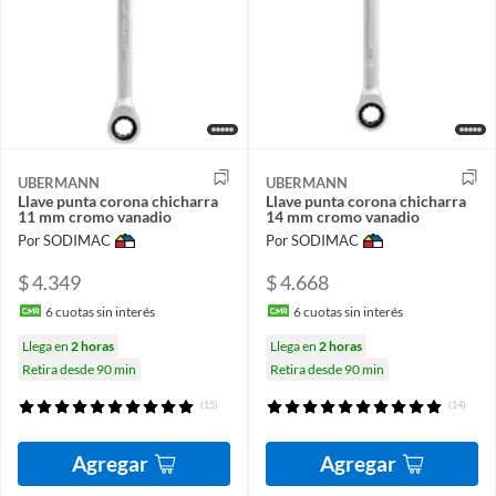
UBERMANN
UBERMANN
Llave punta corona chicharra
Llave punta corona chicharra
11 mm cromo vanadio
14 mm cromo vanadio
Por SODIMAC
Por SODIMAC
$ 4.349
$ 4.668
6
cuotas sin interés
6
cuotas sin interés
Llega en
2 horas
Llega en
2 horas
Retira desde 90 min
Retira desde 90 min
(15)
(14)
Agregar
Agregar