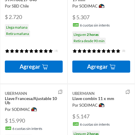
Por SBD Chile
Por SODIMAC
$ 2.720
$ 5.307
6
cuotas sin interés
Llega mañana
Retira mañana
Llega en
2 horas
Retira desde 90 min
(4)
(8)
Agregar
Agregar
UBERMANN
UBERMANN
Llave Francesa/Ajustable 10
Llave combin 11 x mm
Ub
Por SODIMAC
Por SODIMAC
$ 5.147
$ 15.990
6
cuotas sin interés
6
cuotas sin interés
Llega en
2 horas