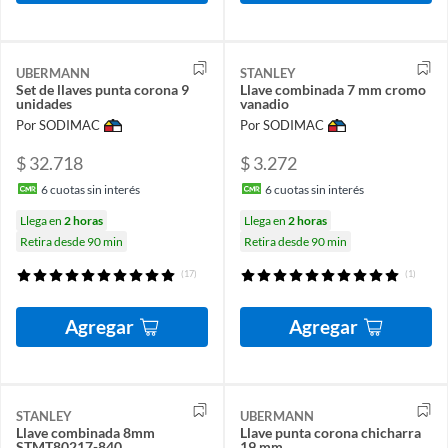
UBERMANN
STANLEY
Set de llaves punta corona 9
Llave combinada 7 mm cromo
unidades
vanadio
Por SODIMAC
Por SODIMAC
$ 32.718
$ 3.272
6
cuotas sin interés
6
cuotas sin interés
Llega en
2 horas
Llega en
2 horas
Retira desde 90 min
Retira desde 90 min
(17)
(1)
Agregar
Agregar
STANLEY
UBERMANN
Llave combinada 8mm
Llave punta corona chicharra
STMT80217-840
19 mm