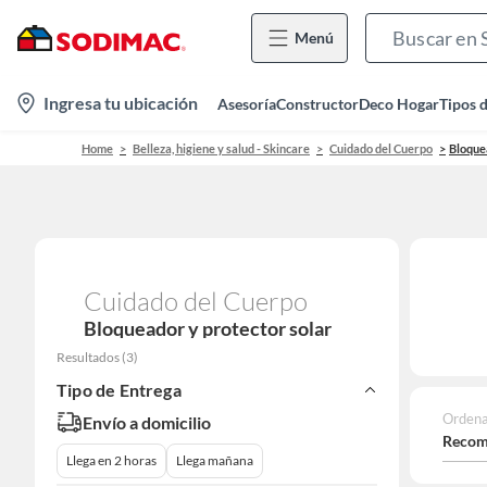
Menú
location-
Ingresa tu ubicación
Asesoría
Constructor
Deco Hogar
Tipos 
icon
Home
Belleza, higiene y salud - Skincare
Cuidado del Cuerpo
Bloque
Cuidado del Cuerpo
Bloqueador y protector solar
Resultados
(
3
)
Tipo de Entrega
Ordena
Envío a domicilio
Recom
Llega en 2 horas
Llega mañana