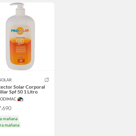
SOLAR
ector Solar Corporal
liar Spf 50 1 Litro
 SODIMAC
7.690
ga mañana
ira mañana