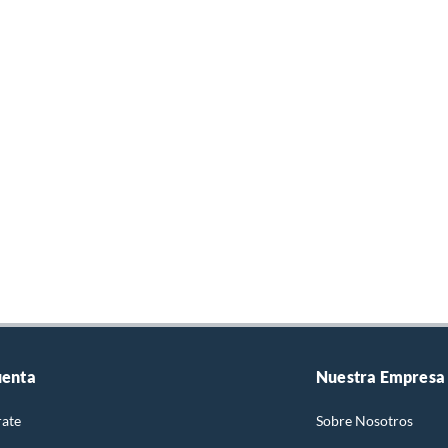
leza higiene y salud
dado del rostro
dado del cuerpo
ma para estrías
meros auxilios
onja Exfoliante
uenta
Nuestra Empresa
rate
Sobre Nosotros