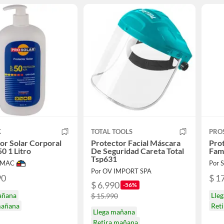
K
TOTAL TOOLS
PRO
or Solar Corporal
Protector Facial Máscara
Prot
50 1 Litro
De Seguridad Careta Total
Fami
Tsp631
IMAC
Por
Por OV IMPORT SPA
90
$ 1
$ 6.990
-56%
añana
Lle
$ 15.990
mañana
Ret
Llega mañana
Retira mañana