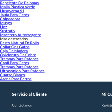
Repelente De Palomas
Bel
Malla Plastica Verde
Cui
Husqvarna 61
Cui
Jaula Para Gatos
Cre
Chipeadora
Pri
Musgo
Hoz
Esp
Sustrato
Macetero Autorregante
Mas destacados
Pasto Natural En Rollo
Collar Gps Gatos
Caja De Madera
Oxicloruro De Cobre
Trampas Para Ratones
Canil Para Gatos
Trampas Para Ratones
Ultrasonido Para Ratones
Cuarzo Blanco
Arena Para Perros
Servicio al Cliente
Mi C
Contáctanos
Regist