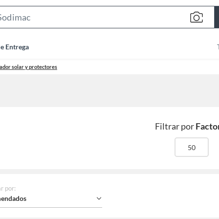
Search
Bar
de Entrega
ador solar y protectores
Filtrar por
Factor
50
r por
:
endados