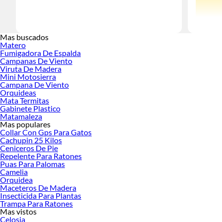
La exposic
Mas buscados
buen
bloq
Matero
Fumigadora De Espalda
proteger t
Campanas De Viento
Protector
Viruta De Madera
Mini Motosierra
Dentro de
Campana De Viento
PROSOLAR S
Orquideas
Mata Termitas
sensibles,
Gabinete Plastico
Otra opci
Matamaleza
Mas populares
de rápida 
Collar Con Gps Para Gatos
quienes pa
Cachupin 25 Kilos
Ceniceros De Pie
Además de
Repelente Para Ratones
solar en a
Puas Para Palomas
es tan im
Camelia
Orquidea
En definit
Maceteros De Madera
rostro, ha
Insecticida Para Plantas
protector 
Trampa Para Ratones
Mas vistos
Más prod
Celosia