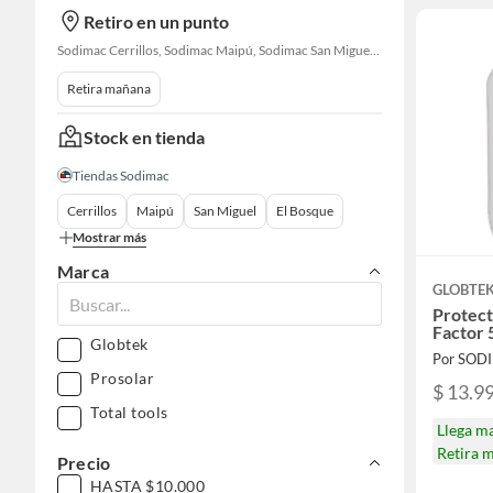
Retiro en un punto
Sodimac Cerrillos, Sodimac Maipú, Sodimac San Miguel, Sodimac El Bosque, Sodimac San Bernardo, Constructor Cantagallo, Sodimac Talagante, Sodimac San Fernando
Retira mañana
Stock en tienda
Tiendas Sodimac
Cerrillos
Maipú
San Miguel
El Bosque
Mostrar más
Marca
GLOBTE
Protect
Factor 
Globtek
Por SOD
Prosolar
$ 13.9
Total tools
Llega m
Retira 
Precio
HASTA $10.000