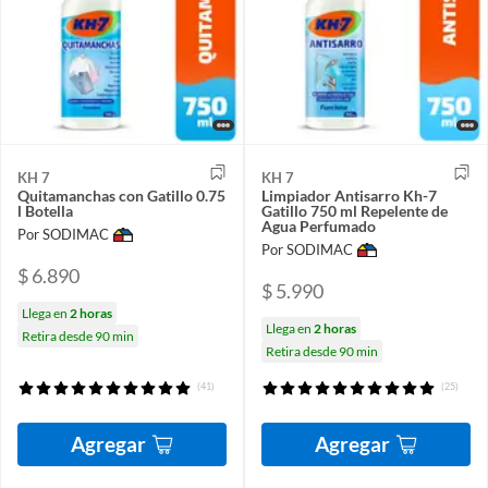
KH 7
KH 7
Quitamanchas con Gatillo 0.75
Limpiador Antisarro Kh-7
l Botella
Gatillo 750 ml Repelente de
Agua Perfumado
Por SODIMAC
Por SODIMAC
$ 6.890
$ 5.990
Llega en
2 horas
Llega en
2 horas
Retira desde 90 min
Retira desde 90 min
(41)
(25)
Agregar
Agregar