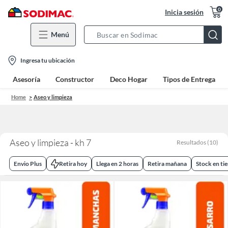
0
Inicia sesión
Menú
Search
Bar
location-
Ingresa tu ubicación
icon
Asesoría
Constructor
Deco Hogar
Tipos de Entrega
Home
Aseo y limpieza
Aseo y limpieza - kh 7
Resultados
(
10
)
Envio Plus
Retira hoy
Llega en 2 horas
Retira mañana
Stock en ti