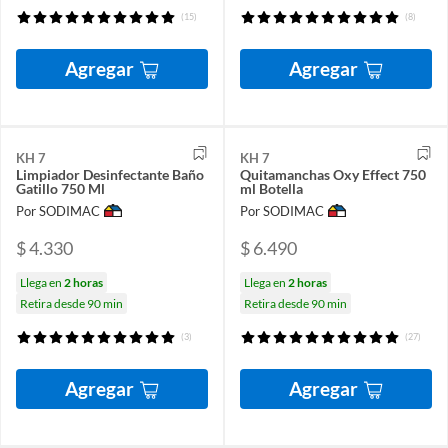
(15)
(8)
Agregar
Agregar
KH 7
KH 7
Limpiador Desinfectante Baño
Quitamanchas Oxy Effect 750
Gatillo 750 Ml
ml Botella
Por SODIMAC
Por SODIMAC
$ 4.330
$ 6.490
Llega en
2 horas
Llega en
2 horas
Retira desde 90 min
Retira desde 90 min
(3)
(27)
Agregar
Agregar