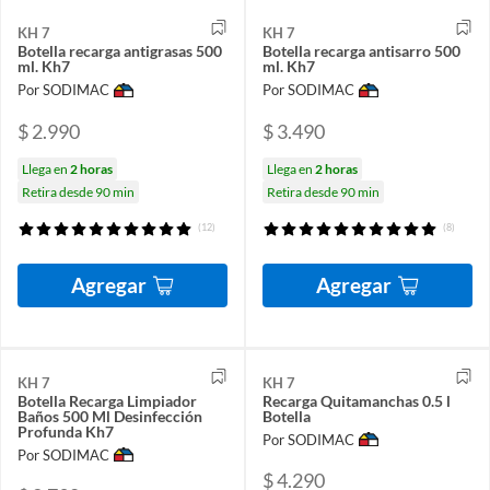
KH 7
KH 7
Botella recarga antigrasas 500
Botella recarga antisarro 500
ml. Kh7
ml. Kh7
Por SODIMAC
Por SODIMAC
$ 2.990
$ 3.490
Llega en
2 horas
Llega en
2 horas
Retira desde 90 min
Retira desde 90 min
(12)
(8)
Agregar
Agregar
KH 7
KH 7
Botella Recarga Limpiador
Recarga Quitamanchas 0.5 l
Baños 500 Ml Desinfección
Botella
Profunda Kh7
Por SODIMAC
Por SODIMAC
$ 4.290