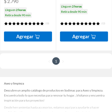
$ 2.790
Llega en
2 horas
Llega en
2 horas
Retira desde 90 min
Retira desde 90 min
(10)
(12)
Agregar
Agregar
1
Aseo y limpieza
Descubre un amplio catálogo de productos en Sodimac para Aseo y limpieza.
Encuentra todo lo que necesitas para renovar tu hogar. ¡Visítanos y encuentra
inspiración para tus proyectos!
Desde herramientas hasta accesorios, estamos aquí para ayudarte a hacer