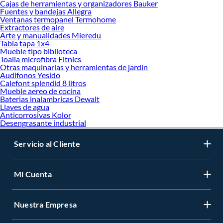
Cajas de herramientas y organizadores Bauker
Fuentes y bandejas Allegra
Ventanas termopanel Termohome
Extractores de aire
Arte y manualidades Mieredu
Tabla tapa 1x4
Mueble tipo biblioteca
Toalla microfibra Fitnics
Otras maquinarias y herramientas de jardin
Audifonos Yesido
Calefont splendid 8 litros
Mueble aereo de cocina
Baterias inalambricas Dewalt
Llaves de agua
Anticorrosivas Kolor
Desengrasante industrial
Servicio al Cliente
Mi Cuenta
Nuestra Empresa