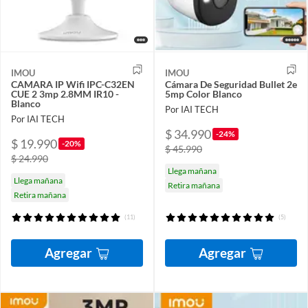
IMOU
IMOU
CAMARA IP Wifi IPC-C32EN
Cámara De Seguridad Bullet 2e
CUE 2 3mp 2.8MM IR10 -
5mp Color Blanco
Blanco
Por IAI TECH
Por IAI TECH
$ 34.990
-24%
$ 19.990
-20%
$ 45.990
$ 24.990
Llega mañana
Llega mañana
Retira mañana
Retira mañana
(11)
(5)
Agregar
Agregar