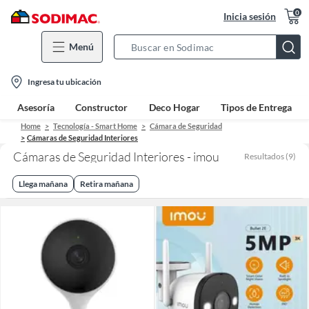
0
Inicia sesión
Menú
Search
Bar
location-
Ingresa tu ubicación
icon
Asesoría
Constructor
Deco Hogar
Tipos de Entrega
Home
Tecnología - Smart Home
Cámara de Seguridad
Cámaras de Seguridad Interiores
Cámaras de Seguridad Interiores - imou
Resultados
(
9
)
Llega mañana
Retira mañana