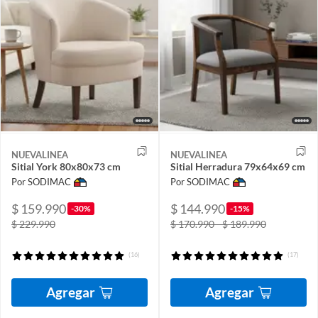
NUEVALINEA
NUEVALINEA
Sitial York 80x80x73 cm
Sitial Herradura 79x64x69 cm
Por SODIMAC
Por SODIMAC
$ 159.990
$ 144.990
-30%
-15%
$ 229.990
$ 170.990 - $ 189.990
(16)
(17)
Agregar
Agregar