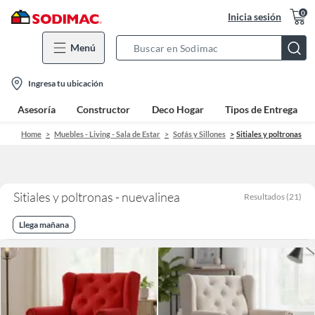
0
Inicia sesión
Menú
Search
Bar
location-
Ingresa tu ubicación
icon
Asesoría
Constructor
Deco Hogar
Tipos de Entrega
Home
Muebles - Living - Sala de Estar
Sofás y Sillones
Sitiales y poltronas
Sitiales y poltronas - nuevalinea
Resultados
(
21
)
Llega mañana