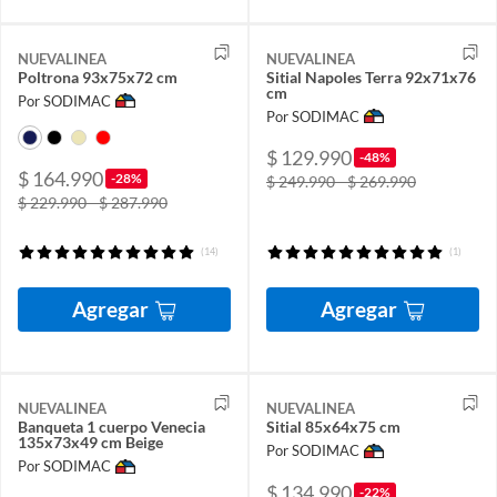
NUEVALINEA
NUEVALINEA
Poltrona 93x75x72 cm
Sitial Napoles Terra 92x71x76
cm
Por SODIMAC
Por SODIMAC
$ 129.990
-48%
$ 164.990
-28%
$ 249.990 - $ 269.990
$ 229.990 - $ 287.990
(14)
(1)
Agregar
Agregar
NUEVALINEA
NUEVALINEA
Banqueta 1 cuerpo Venecia
Sitial 85x64x75 cm
135x73x49 cm Beige
Por SODIMAC
Por SODIMAC
$ 134.990
-22%