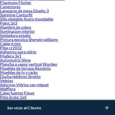
Fijaciones Fischer
Conectores
Lamparas de mesa Diseño 3
Spinning Centurfit
Silla plegable Acero inoxidable
Palos 2x3
Alambre de cobre
Iluminacion interior
Soldadura estaño
Pintura epoxica Sherwin williams
Cable 6 mm
Pilas cr2032
Adhesivo para vidrio
Madera 3x1
Automotriz Slime
Plancha a vapor vertical Wurden
Muebles de terraza Aluminio
Muebles de tv y racks
Ducha telefono Stretto
Veletas
Adornos Vidrios san miguel
Wafflera
Cajas fuertes Fixser
Pino bruto 1x4
Servicio al Cliente