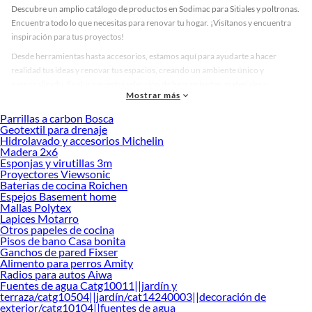
Descubre un amplio catálogo de productos en Sodimac para Sitiales y poltronas.
Encuentra todo lo que necesitas para renovar tu hogar. ¡Visítanos y encuentra
inspiración para tus proyectos!
Desde herramientas hasta accesorios, estamos aquí para ayudarte a hacer
realidad tus ideas y renovar tus espacios, creando un ambiente único y
personalizado. Explora nuestra selección de herramientas, materiales y
Mostrar más
accesorios de calidad que te ayudarán a crear un espacio más tú.
Parrillas a carbon Bosca
Desde remodelaciones hasta proyectos de decoración, estamos aquí para hacer
Geotextil para drenaje
tus ideas realidad. ¡Visítanos y encuentra todo lo que tenemos para ofrecerte en
Hidrolavado y accesorios Michelin
Sitiales y poltronas!
Madera 2x6
Esponjas y virutillas 3m
Explora la variedad de productos de Sitiales y poltronas en Sodimac
Proyectores Viewsonic
Baterias de cocina Roichen
Herramientas, materiales y accesorios de calidad para tus proyectos y
Espejos Basement home
renovación de espacios. ¡Visítanos y descubre todo lo que tenemos para
Mallas Polytex
ofrecerte!
Lapices Motarro
Otros papeles de cocina
Encuentra una amplia variedad de productos de Sitiales y poltronas en Sodimac.
Pisos de bano Casa bonita
Encuentra todo lo necesario para tus proyectos de renovación y decoración.
Ganchos de pared Fixser
¡Visítanos y haz tus ideas realidad!
Alimento para perros Amity
Radios para autos Aiwa
Fuentes de agua Catg10011||jardín y
terraza/catg10504||jardín/cat14240003||decoración de
exterior/catg10104||fuentes de agua