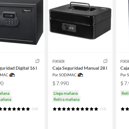
FIXSER
FIXS
uridad Digital 16 l
Caja Seguridad Manual 28 l
Caja
IMAC
Por SODIMAC
Por
90
$ 7.990
$ 7
añana
Llega mañana
Ret
mañana
Retira mañana
(14)
(13)