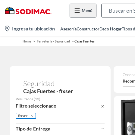
Menú
location-
Ingresa tu ubicación
Asesoría
Constructor
Deco Hogar
Tipos 
icon
Home
Ferretería - Seguridad
Cajas Fuertes
Ordena
Recom
Seguridad
Cajas Fuertes - fixser
Resultados
(
13
)
Filtro seleccionado
fixser
Tipo de Entrega