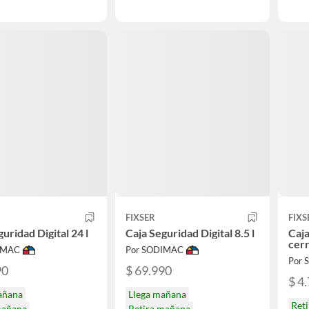
FIXSER
FIXS
uridad Digital 24 l
Caja Seguridad Digital 8.5 l
Caja
cerr
IMAC
Por SODIMAC
Por
90
$ 69.990
$ 4
añana
Llega mañana
Ret
mañana
Retira mañana