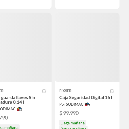
ER
FIXSER
 guarda llaves Sin
Caja Seguridad Digital 16 l
adura 0.14 l
Por SODIMAC
 SODIMAC
$ 99.990
.790
Llega mañana
ira mañana
Retira mañana