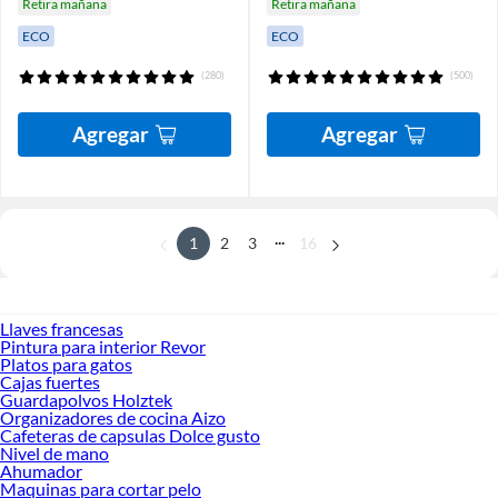
Retira mañana
Retira mañana
ECO
ECO
(280)
(500)
Agregar
Agregar
...
1
2
3
16
Llaves francesas
Pintura para interior Revor
Platos para gatos
Cajas fuertes
Guardapolvos Holztek
Organizadores de cocina Aizo
Cafeteras de capsulas Dolce gusto
Nivel de mano
Ahumador
Maquinas para cortar pelo