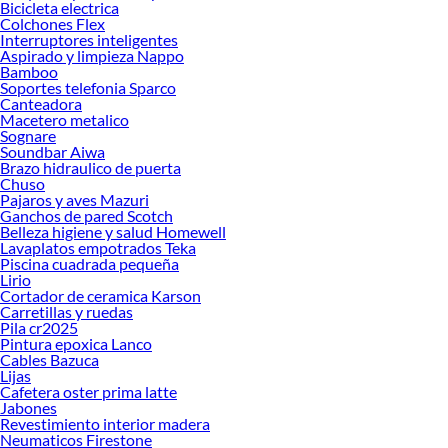
Bicicleta electrica
Colchones Flex
Interruptores inteligentes
Aspirado y limpieza Nappo
Bamboo
Soportes telefonia Sparco
Canteadora
Macetero metalico
Sognare
Soundbar Aiwa
Brazo hidraulico de puerta
Chuso
Pajaros y aves Mazuri
Ganchos de pared Scotch
Belleza higiene y salud Homewell
Lavaplatos empotrados Teka
Piscina cuadrada pequeña
Lirio
Cortador de ceramica Karson
Carretillas y ruedas
Pila cr2025
Pintura epoxica Lanco
Cables Bazuca
Lijas
Cafetera oster prima latte
Jabones
Revestimiento interior madera
Neumaticos Firestone