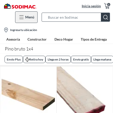
0
Inicia sesión
Menú
Search
Bar
location-
Ingresa tu ubicación
icon
Asesoría
Constructor
Deco Hogar
Tipos de Entrega
Pino bruto 1x4
Envio Plus
Retira hoy
Llega en 2 horas
Envío gratis
Llega mañana