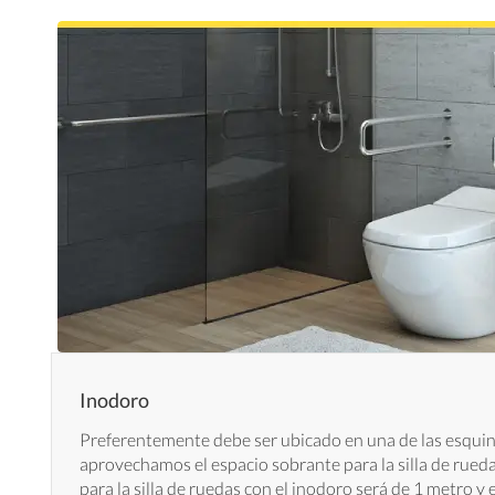
Inodoro
Preferentemente debe ser ubicado en una de las esquin
aprovechamos el espacio sobrante para la silla de rueda
para la silla de ruedas con el inodoro será de 1 metro y