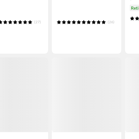
Ret
(27)
(26)