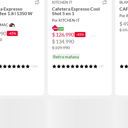
S
KITCHEN IT
BLA
ra Expresso
Cafetera Espresso Cool
CAF
fee 1.8 l 1350 W
Shot 5 en 1
Por 
Por KITCHEN-IT
$ 4
IMAC
$ 59
990
-45%
$ 126.990
-45%
90
$ 134.990
$ 229.990
Retira mañana
(33)
(4)