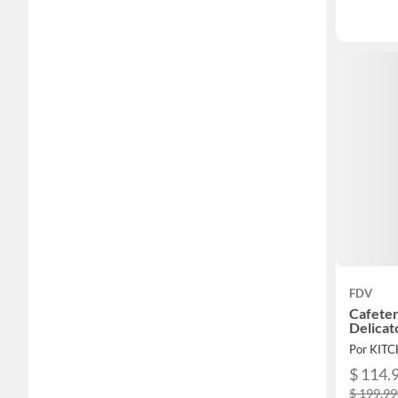
FDV
Cafete
Delicat
Por KIT
$ 114.
$ 199.9