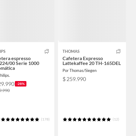
IPS
THOMAS
etera espresso
Cafetera Expresso
224/00 Serie 1000
Lattekaffee 20 TH-165DEL
omática
Por Thomas/Siegen
hilips.
$ 259.990
29.990
-28%
9.990
(178)
(12)