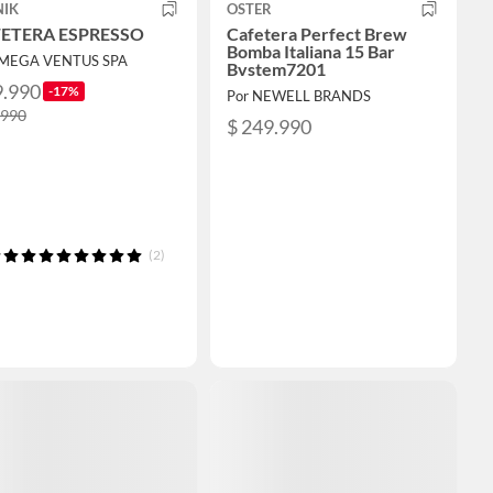
NIK
OSTER
ETERA ESPRESSO
Cafetera Perfect Brew
Bomba Italiana 15 Bar
IMEGA VENTUS SPA
Bvstem7201
9.990
-17%
Por NEWELL BRANDS
.990
$ 249.990
(2)