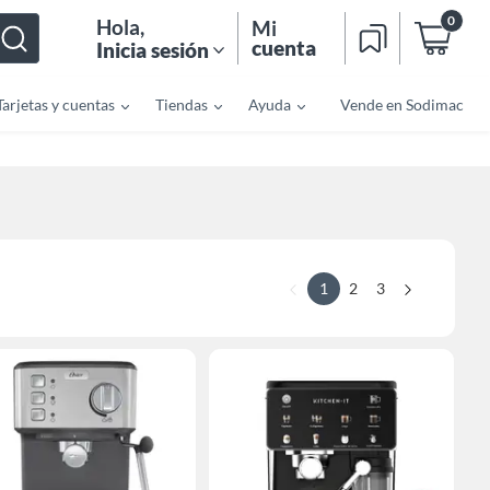
0
Hola
,
Mi
cuenta
Inicia sesión
Tarjetas y cuentas
Tiendas
Ayuda
Vende en Sodimac
1
2
3