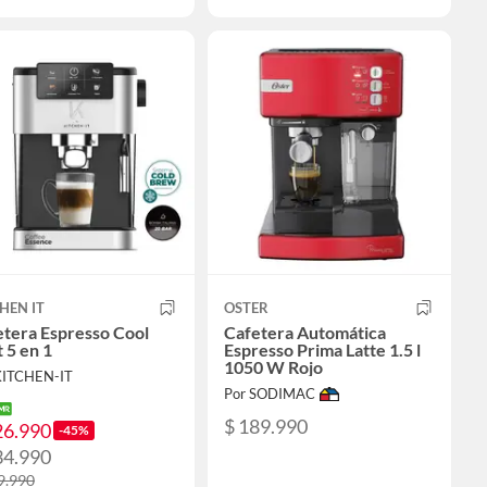
HEN IT
OSTER
etera Espresso Cool
Cafetera Automática
 5 en 1
Espresso Prima Latte 1.5 l
1050 W Rojo
KITCHEN-IT
Por SODIMAC
$ 189.990
26.990
-45%
34.990
9.990