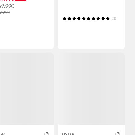
69.990
9.990
(1)
GIA
OSTER