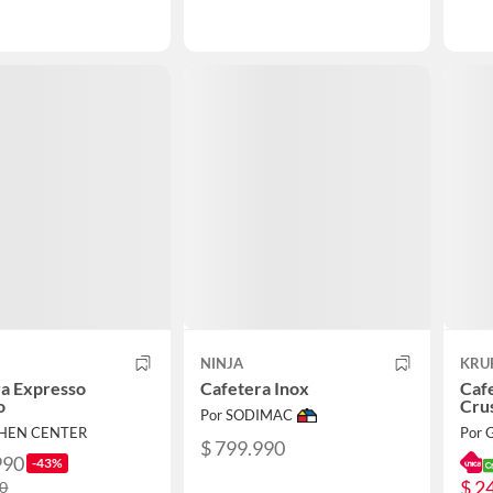
NINJA
KRU
ra Expresso
Cafetera Inox
Caf
o
Cru
Por SODIMAC
CHEN CENTER
$ 799.990
990
-43%
$ 2
90