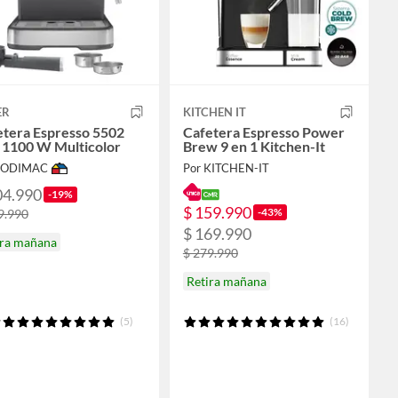
ER
KITCHEN IT
etera Espresso 5502
Cafetera Espresso Power
l 1100 W Multicolor
Brew 9 en 1 Kitchen-It
 SODIMAC
Por KITCHEN-IT
04.990
-19%
$ 159.990
-43%
9.990
$ 169.990
ira mañana
$ 279.990
Retira mañana
(5)
(16)