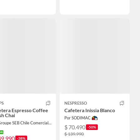
PS
NESPRESSO
etera Espresso Coffee
Cafetera Inissia Blanco
sh Chai
Por SODIMAC
Por Groupe SEB Chile Comercial Limitada
$ 70.490
-50%
$ 139.990
49.990
-38%