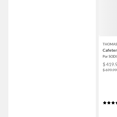
THOMA
Cafete
Por SOD
$ 419.
$ 699.9