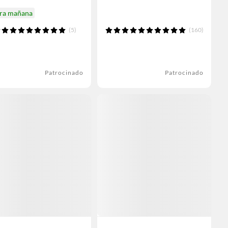
ira mañana
(5)
(160)
Patrocinado
Patrocinado