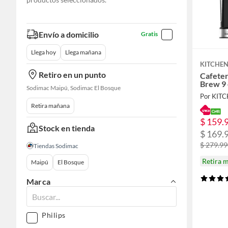
Envío a domicilio
Gratis
Llega hoy
Llega mañana
KITCHEN
Retiro en un punto
Cafete
Brew 9 
Sodimac Maipú, Sodimac El Bosque
Por KIT
Retira mañana
$ 159.
Stock en tienda
$ 169.
$ 279.9
Tiendas Sodimac
Retira 
Maipú
El Bosque
Marca
Philips