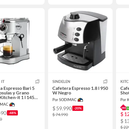
 IT
SINDELEN
KITC
a Espresso Bari 5
Cafetera Espresso 1.8 l 950
Caf
psulas y Grano
W Negro
Shot
Kitchen-it 1 l 1450
Por SODIMAC
Por 
IMAC
$ 59.990
-20%
490
-48%
$ 1
$ 74.990
90
$ 1
$ 22