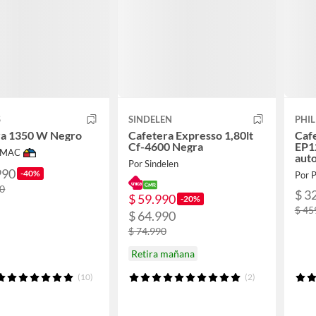
S
SINDELEN
PHIL
ra 1350 W Negro
Cafetera Expresso 1,80lt
Caf
Cf-4600 Negra
EP1
IMAC
aut
Por Sindelen
990
-40%
Por P
90
$ 3
$ 59.990
-20%
$ 45
$ 64.990
$ 74.990
Retira mañana
(10)
(2)