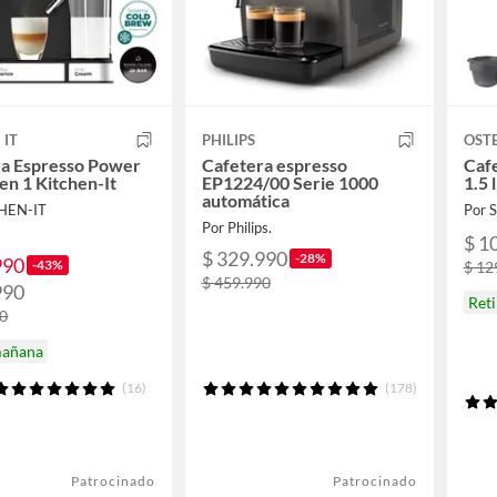
 IT
PHILIPS
OST
ra Espresso Power
Cafetera espresso
Caf
en 1 Kitchen-It
EP1224/00 Serie 1000
1.5 
automática
CHEN-IT
Por
Por Philips.
$ 1
$ 329.990
-28%
990
-43%
$ 12
$ 459.990
990
Ret
90
mañana
(16)
(178)
Patrocinado
Patrocinado