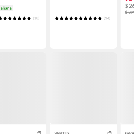
$ 2
mañana
$ 39
(18)
(34)
VENTUS
GAG