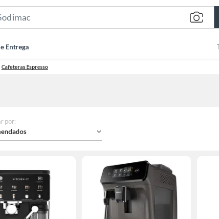
Search
Bar
de Entrega
Cafeteras Espresso
r por
:
endados