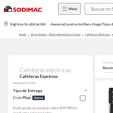
Menú
location-
Ingresa tu ubicación
Asesoría
Constructor
Deco Hogar
Tipos 
icon
Home
Electrohogar - Electrodomésticos Cocina
Cafeteras eléctricas
Ordena
Recom
Cafeteras eléctricas
Cafeteras Espresso
Resultados
(
128
)
Tipo de Entrega
Nuevo
Envío gratis al comprar sobre $49.990 en
productos seleccionados.