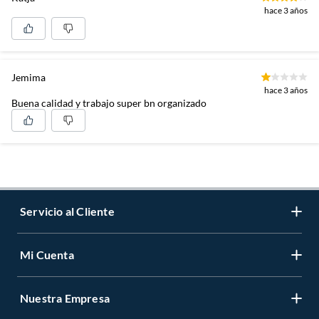
hace 3 años
Jemima
hace 3 años
Buena calidad y trabajo super bn organizado
Servicio al Cliente
Mi Cuenta
Contáctanos
Medios de Pago
Nuestra Empresa
Registrate
Cambios y Devoluciones