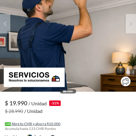
o
f
$ 19.990
/ Unidad
-31%
n
I
$ 28.990
/ Unidad
r
e
l
Abre tu CMR y ahorra $10.000
l
Acumula hasta
133
CMR Puntos
e