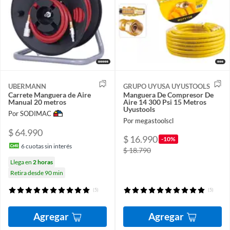
UBERMANN
GRUPO UYUSA UYUSTOOLS
Carrete Manguera de Aire
Manguera De Compresor De
Manual 20 metros
Aire 14 300 Psi 15 Metros
Uyustools
Por SODIMAC
Por megastoolscl
$ 64.990
$ 16.990
-10%
6
cuotas sin interés
$ 18.790
Llega en
2 horas
Retira desde 90 min
(5)
(5)
Agregar
Agregar