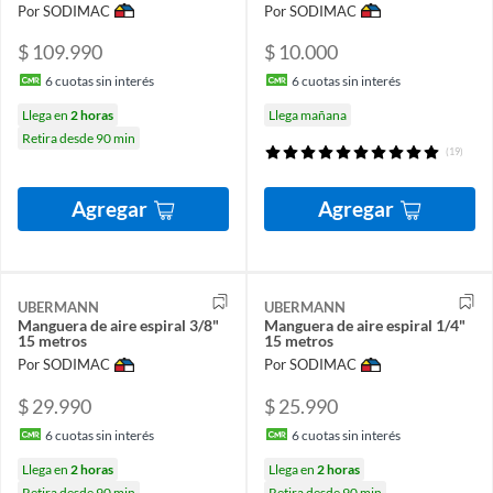
Por SODIMAC
Por SODIMAC
$ 109.990
$ 10.000
6
cuotas sin interés
6
cuotas sin interés
Llega en
2 horas
Llega mañana
Retira desde 90 min
(19)
Agregar
Agregar
UBERMANN
UBERMANN
Manguera de aire espiral 3/8"
Manguera de aire espiral 1/4"
15 metros
15 metros
Por SODIMAC
Por SODIMAC
$ 29.990
$ 25.990
6
cuotas sin interés
6
cuotas sin interés
Llega en
2 horas
Llega en
2 horas
Retira desde 90 min
Retira desde 90 min