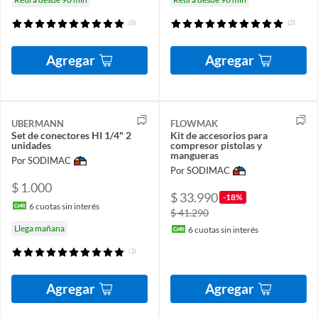
(8)
(2)
Agregar
Agregar
UBERMANN
FLOWMAK
Set de conectores HI 1/4" 2
Kit de accesorios para
unidades
compresor pistolas y
mangueras
Por SODIMAC
Por SODIMAC
$ 1.000
$ 33.990
-18%
6
cuotas sin interés
$ 41.290
Llega mañana
6
cuotas sin interés
(3)
Agregar
Agregar