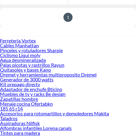
1
Ferreteria Vortex
Cables Manhattan
Pinceles y rotuladores Sharpie
Ciclismo Liqui moly
Agua desmineralizada
Palas picotas y rastrillos Rayun
Quitasoles y bases Kano
Dremel y herramientas multiproposito Dremel
Generador de 3000 watts
Kit prepago directv
Adaptador de enchufe Bticino
Muebles de tv y racks Be design
Zapatillas hombre
Menaje cocina Ofertabkn
185 65 r14
Accesorios para rotomartillos y demoledores Makita
Taladros
Aspiradoras Nilfisk
Alfombras infantiles Lorena canals
Tintes para madera