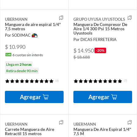
UBERMANN
GRUPO UYUSA UYUSTOOLS
Manguera de aire espiral 1/4"
Manguera De Compresor De
7,5 metros
Aire 1/4 300 Psi 15 Metros
Uyustools
Por SODIMAC
Por DICAS FERRETERIA
$ 10.990
$ 14.950
-20%
6
cuotas sin interés
$ 18.688
Llega en
2 horas
Retira desde 90 min
(6)
(7)
Agregar
Agregar
UBERMANN
UBERMANN
Carrete Manguera de Aire
Manguera De Aire Espiral 1/4"
Retractil 15 metros
7,5 M