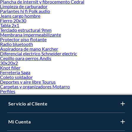
Plancha de internit y fibrocemento Cedral
Limpieza de carburador
Parlantes hi fi Polk audio
Jeans cargo hombre
Fierro 20x30
Tabla 2x1
Terciado estructural 9mm
Membrana impermeabilizante
Protector piso flotante
Radio bluetooth
Aspiradora de mano Karcher
Diferencial electrico Schneider electric
Cepillo para perros Andis
30x20x2
Knot filler
Ferreteria Saga
Coleto soldador
Deportes y aire libre Tourus
Carpetas y organizadores Motarro
Perfiles
Servicio al Cliente
Mi Cuenta