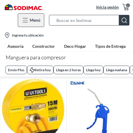
0
Inicia sesión
Menú
Search
Bar
location-
Ingresa tu ubicación
icon
Asesoría
Constructor
Deco Hogar
Tipos de Entrega
Manguera para compresor
Envio Plus
Retira hoy
Llega en 2 horas
Llega hoy
Llega mañana