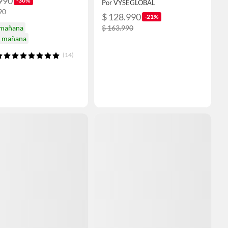
990
-30%
Por VYSEGLOBAL
90
$ 128.990
-21%
 mañana
$ 163.990
a mañana
(14)