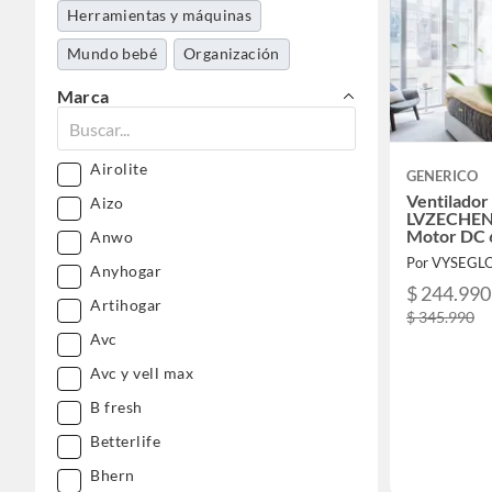
Herramientas y máquinas
Mundo bebé
Organización
Servicios e intangibles
Marca
Airolite
GENERICO
Ventilador
Aizo
LVZECHEN
Motor DC 
Anwo
Por VYSEGL
Anyhogar
$ 244.990
Artihogar
$ 345.990
Avc
Avc y vell max
B fresh
Betterlife
Bhern