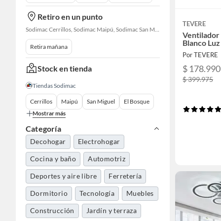
Retiro en un punto
TEVERE
Sodimac Cerrillos, Sodimac Maipú, Sodimac San Miguel, Sodimac El Bosque, Sodimac San Bernardo, Constructor Cantagallo, Sodimac Talagante, Sodimac San Fernando
Ventilador
Blanco Lu
Retira mañana
Por TEVERE
$ 178.990
Stock en tienda
$ 399.975
Tiendas Sodimac
Cerrillos
Maipú
San Miguel
El Bosque
Mostrar más
Categoría
Decohogar
Electrohogar
Cocina y baño
Automotriz
Deportes y aire libre
Ferretería
Dormitorio
Tecnología
Muebles
Construcción
Jardín y terraza