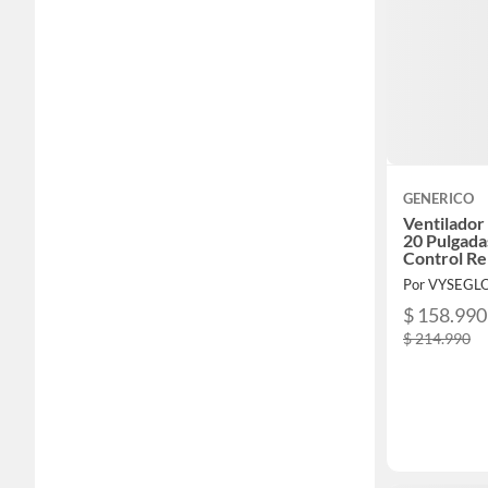
GENERICO
Ventilado
20 Pulgada
Control R
Por VYSEGL
$ 158.990
$ 214.990