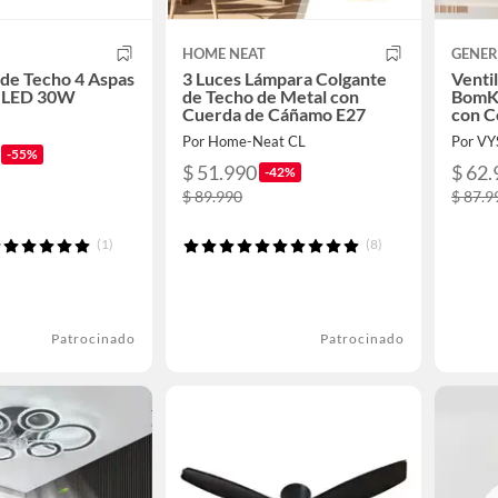
HOME NEAT
GENER
 de Techo 4 Aspas
3 Luces Lámpara Colgante
Venti
z LED 30W
de Techo de Metal con
BomK
Cuerda de Cáñamo E27
con C
Por Home-Neat CL
Por V
-55%
$ 51.990
$ 62.
-42%
$ 89.990
$ 87.9
(1)
(8)
Patrocinado
Patrocinado