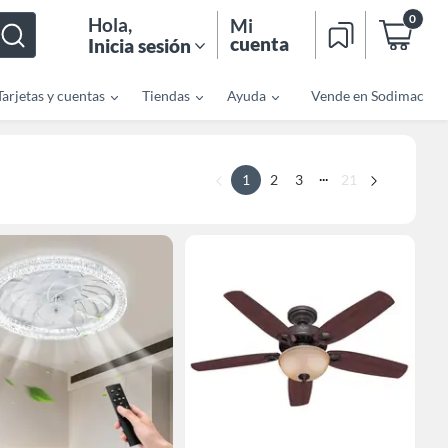
0
Hola
,
Mi
cuenta
Inicia sesión
Tarjetas y cuentas
Tiendas
Ayuda
Vende en Sodimac
...
1
2
3
21