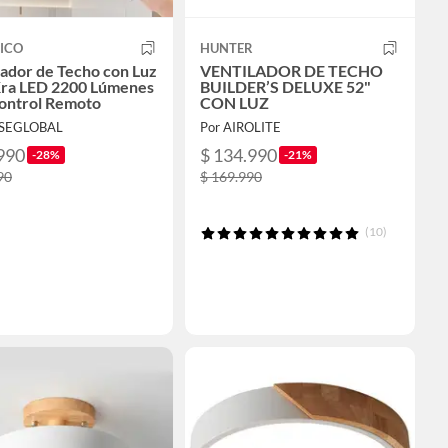
ICO
HUNTER
lador de Techo con Luz
VENTILADOR DE TECHO
ra LED 2200 Lúmenes
BUILDER’S DELUXE 52"
ontrol Remoto
CON LUZ
YSEGLOBAL
Por AIROLITE
990
$ 134.990
-28%
-21%
90
$ 169.990
(10)