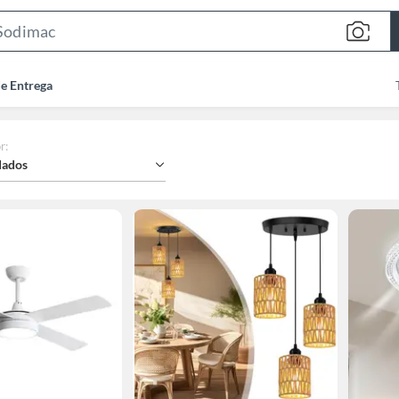
Search
Bar
de Entrega
r
:
ados