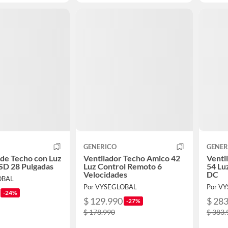
GENERICO
GENER
 de Techo con Luz
Ventilador Techo Amico 42
Venti
SD 28 Pulgadas
Luz Control Remoto 6
54 Lu
Velocidades
DC
OBAL
Por VYSEGLOBAL
Por V
-24%
$ 129.990
$ 28
-27%
$ 178.990
$ 383.