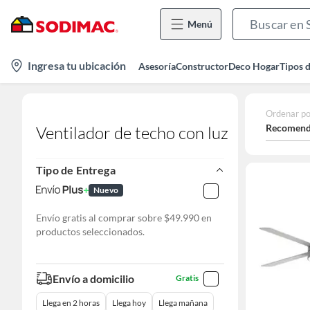
Menú
location-
Ingresa tu ubicación
Asesoría
Constructor
Deco Hogar
Tipos 
icon
Ordenar po
Recomend
Ventilador de techo con luz
Tipo de Entrega
Nuevo
Envío gratis al comprar sobre $49.990 en
productos seleccionados.
Envío a domicilio
Gratis
Llega en 2 horas
Llega hoy
Llega mañana