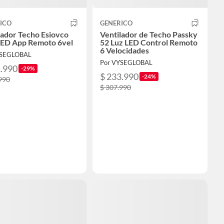
ICO
GENERICO
lador Techo Esiovco
Ventilador de Techo Passky
LED App Remoto 6vel
52 Luz LED Control Remoto
6 Velocidades
YSEGLOBAL
Por VYSEGLOBAL
1.990
-29%
$ 233.990
-24%
990
$ 307.990