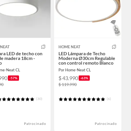
NEAT
HOME NEAT
ra LED de techo con
LED Lámpara de Techo
de madera 18cm -
Moderna Ø30cm Regulable
o
con control remoto Blanco
me-Neat CL
Por Home-Neat CL
990
$ 43.990
-57%
-63%
90
$ 119.990
(30)
(6)
Patrocinado
Patrocinado