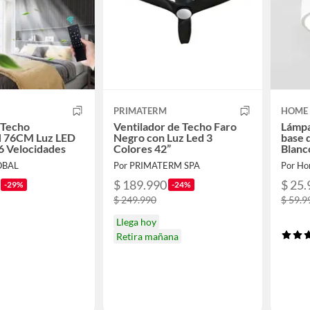
PRIMATERM
HOME 
 Techo
Ventilador de Techo Faro
Lámpa
 76CM Luz LED
Negro con Luz Led 3
base 
6 Velocidades
Colores 42”
Blanc
OBAL
Por PRIMATERM SPA
Por Ho
$ 189.990
$ 25.
-29%
-24%
$ 249.990
$ 59.9
Llega hoy
Retira mañana