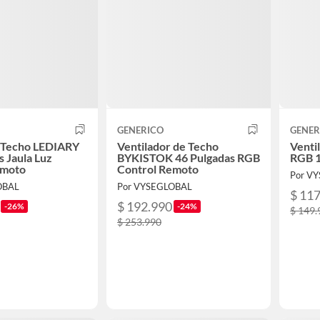
GENERICO
GENER
r Techo LEDIARY
Ventilador de Techo
Venti
s Jaula Luz
BYKISTOK 46 Pulgadas RGB
RGB 1
emoto
Control Remoto
Por V
OBAL
Por VYSEGLOBAL
$ 11
$ 192.990
-26%
-24%
$ 149.
$ 253.990