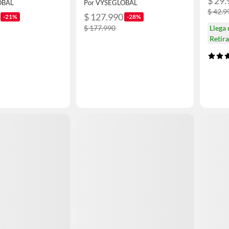
$ 29.
OBAL
Por VYSEGLOBAL
$ 42.9
$ 127.990
-21%
-28%
$ 177.990
Llega
Retir