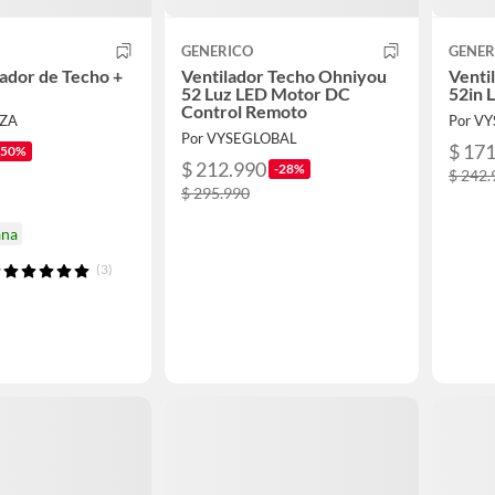
GENERICO
GENER
lador de Techo +
Ventilador Techo Ohniyou
Venti
52 Luz LED Motor DC
52in 
Control Remoto
NZA
Por V
Por VYSEGLOBAL
$ 17
-50%
$ 212.990
-28%
$ 242.
$ 295.990
ana
(3)