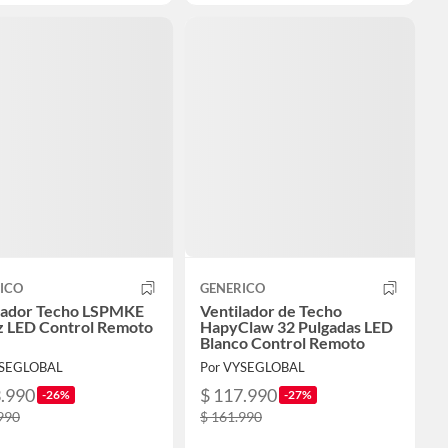
ICO
GENERICO
lador Techo LSPMKE
Ventilador de Techo
z LED Control Remoto
HapyClaw 32 Pulgadas LED
Blanco Control Remoto
YSEGLOBAL
Por VYSEGLOBAL
3.990
$ 117.990
-26%
-27%
990
$ 161.990