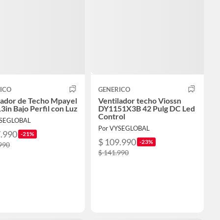
ICO
GENERICO
lador de Techo Mpayel
Ventilador techo Viossn
3in Bajo Perfil con Luz
DY1151X3B 42 Pulg DC Led
Control
YSEGLOBAL
Por VYSEGLOBAL
7.990
-21%
$ 109.990
-23%
990
$ 141.990