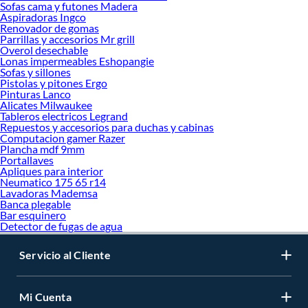
Sofas cama y futones Madera
Aspiradoras Ingco
Renovador de gomas
Parrillas y accesorios Mr grill
Overol desechable
Lonas impermeables Eshopangie
Sofas y sillones
Pistolas y pitones Ergo
Pinturas Lanco
Alicates Milwaukee
Tableros electricos Legrand
Repuestos y accesorios para duchas y cabinas
Computacion gamer Razer
Plancha mdf 9mm
Portallaves
Apliques para interior
Neumatico 175 65 r14
Lavadoras Mademsa
Banca plegable
Bar esquinero
Detector de fugas de agua
Servicio al Cliente
Mi Cuenta