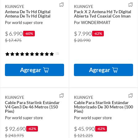
KUANGYE
KUANGYE
Antena De Tv Hd Digital
Pack X 2 Antena Hd Tv Digital
Antena De Tv Hd Digital
Abierta Tvd Coaxial Con Iman
Por world super store
Por WONDERMART
$ 6.990
$ 7.990
-60%
-62%
$ 17.475
$ 20.990
(1)
Agregar
Agregar
KUANGYE
KUANGYE
Cable Para Starlink Estándar
Cable Para Starlink Estándar
V4 Gen3 De 46 Metros (150
Motorizado De 30 Metros (100
Pies)
Pies)
Por world super store
Por world super store
$ 92.690
$ 45.990
-62%
-62%
$ 243.975
$ 121.225