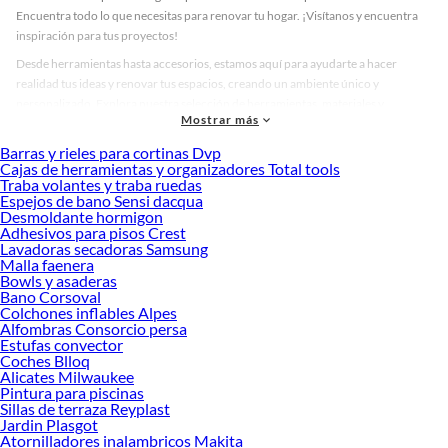
Encuentra todo lo que necesitas para renovar tu hogar. ¡Visítanos y encuentra
inspiración para tus proyectos!
Desde herramientas hasta accesorios, estamos aquí para ayudarte a hacer
realidad tus ideas y renovar tus espacios, creando un ambiente único y
personalizado. Explora nuestra selección de herramientas, materiales y
Mostrar más
accesorios de calidad que te ayudarán a crear un espacio más tú.
Barras y rieles para cortinas Dvp
Desde remodelaciones hasta proyectos de decoración, estamos aquí para hacer
Cajas de herramientas y organizadores Total tools
tus ideas realidad. ¡Visítanos y encuentra todo lo que tenemos para ofrecerte en
Traba volantes y traba ruedas
Accesorios TV!
Espejos de bano Sensi dacqua
Desmoldante hormigon
Explora la variedad de productos de Accesorios TV en Sodimac
Adhesivos para pisos Crest
Lavadoras secadoras Samsung
Herramientas, materiales y accesorios de calidad para tus proyectos y
Malla faenera
renovación de espacios. ¡Visítanos y descubre todo lo que tenemos para
Bowls y asaderas
ofrecerte!
Bano Corsoval
Colchones inflables Alpes
Encuentra una amplia variedad de productos de Accesorios TV en Sodimac.
Alfombras Consorcio persa
Encuentra todo lo necesario para tus proyectos de renovación y decoración.
Estufas convector
¡Visítanos y haz tus ideas realidad!
Coches Blloq
Alicates Milwaukee
Pintura para piscinas
Sillas de terraza Reyplast
Jardin Plasgot
Atornilladores inalambricos Makita