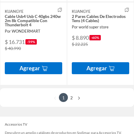
KUANGYE
KUANGYE
Cable Usb4 Usb C 40gbs 240w
2 Pares Cables De Electrodos
2m 8k Compatible Con
Tens (4 Cables)
Thunderbolt 4
Por world super store
Por WONDERMART
$ 8.890
-60%
$ 16.731
-59%
$ 22.225
$ 40.990
Agregar
Agregar
1
2
Accesorios TV
Descubre un amplio catálogo de productos en Sodimac para Accesorios TV.