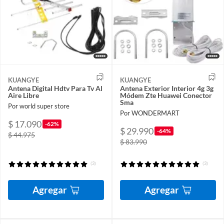
KUANGYE
KUANGYE
Antena Digital Hdtv Para Tv Al
Antena Exterior Interior 4g 3g
Aire Libre
Módem Zte Huawei Conector
Sma
Por world super store
Por WONDERMART
$ 17.090
-62%
$ 29.990
-64%
$ 44.975
$ 83.990
(3)
(3)
Agregar
Agregar