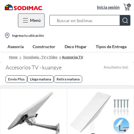
0
Inicia sesión
Menú
Search
Bar
location-
Ingresa tu ubicación
icon
Asesoría
Constructor
Deco Hogar
Tipos de Entrega
Home
Tecnología - TV y Video
Accesorios TV
Accesorios TV - kuangye
Resultados
(
66
)
Envio Plus
Llega mañana
Retira mañana