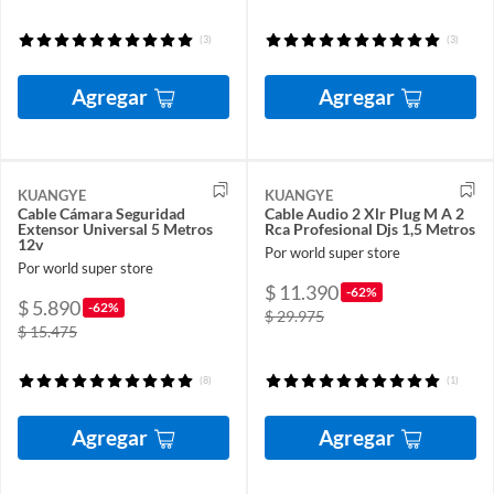
(3)
(3)
Agregar
Agregar
KUANGYE
KUANGYE
Cable Cámara Seguridad
Cable Audio 2 Xlr Plug M A 2
Extensor Universal 5 Metros
Rca Profesional Djs 1,5 Metros
12v
Por world super store
Por world super store
$ 11.390
-62%
$ 5.890
-62%
$ 29.975
$ 15.475
(8)
(1)
Agregar
Agregar