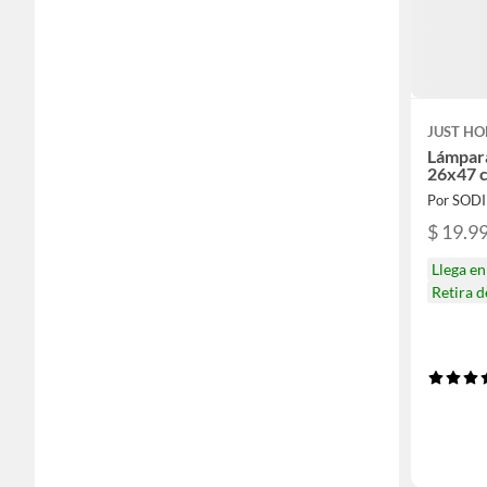
JUST HO
Lámpara
26x47 
Por SOD
$ 19.9
Llega e
Retira 