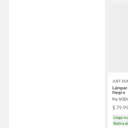
JUST HO
Lámpara
Negro
Por SOD
$ 79.9
Llega m
Retira 