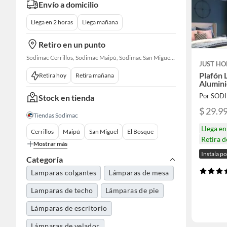
Envío a domicilio
Llega en 2 horas
Llega mañana
Retiro en un punto
Sodimac Cerrillos, Sodimac Maipú, Sodimac San Miguel, Sodimac El Bosque, Sodimac San Bernardo, Sodimac Talagante, Sodimac San Fernando
JUST HO
Plafón 
Retira hoy
Retira mañana
Alumin
Por SOD
Stock en tienda
$ 29.9
Tiendas Sodimac
Llega e
Cerrillos
Maipú
San Miguel
El Bosque
Retira 
Mostrar más
Instala p
Categoría
Lamparas colgantes
Lámparas de mesa
Lamparas de techo
Lámparas de pie
Lámparas de escritorio
Lámparas de velador