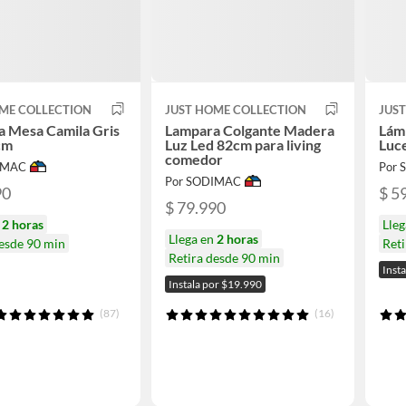
ME COLLECTION
JUST HOME COLLECTION
JUS
 Mesa Camila Gris
Lampara Colgante Madera
Lám
cm
Luz Led 82cm para living
Luc
comedor
IMAC
Por
Por SODIMAC
90
$ 5
$ 79.990
n
2 horas
Lle
Llega en
2 horas
desde 90 min
Ret
Retira desde 90 min
Inst
Instala por $19.990
(87)
(16)