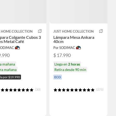
T HOME COLLECTION
JUST HOME COLLECTION
para Colgante Cubos 3
Lámpara Mesa Ankara
es Metal Café
40cm
 SODIMAC
Por SODIMAC
9.990
$ 17.990
ga mañana
Llega en
2 horas
ira mañana
Retira desde 90 min
ala por $19.990
ECO
(30)
(275)