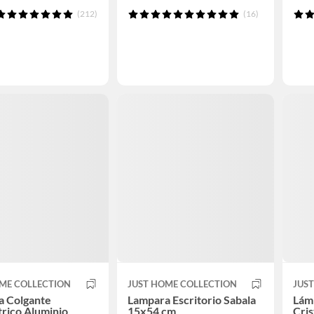
(212)
(16)
ME COLLECTION
JUST HOME COLLECTION
JUS
a Colgante
Lampara Escritorio Sabala
Lám
rico Aluminio
15x54 cm
Cris