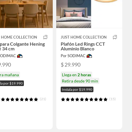
T HOME COLLECTION
JUST HOME COLLECTION
para Colgante Hening
Plafón Led Rings CCT
é 34 cm
Aluminio Blanco
 SODIMAC
Por SODIMAC
9.990
$ 29.990
ira mañana
Llega en
2 horas
Retira desde 90 min
ala por $19.990
Instala por $19.990
(21)
(15)