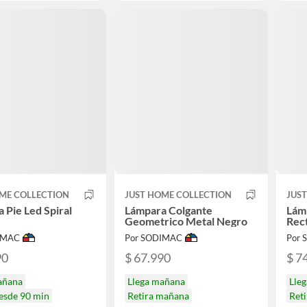
ME COLLECTION
JUST HOME COLLECTION
JUS
 Pie Led Spiral
Lámpara Colgante
Lám
Geometrico Metal Negro
Rec
IMAC
Por SODIMAC
Por
90
$ 67.990
$ 7
añana
Llega mañana
Lle
desde 90 min
Retira mañana
Reti