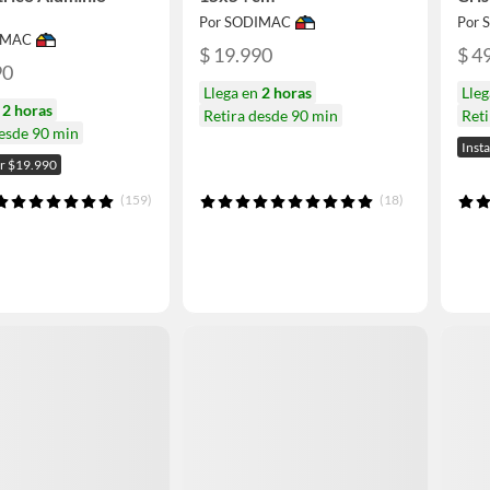
Por SODIMAC
Por
IMAC
$ 19.990
$ 4
90
Llega en
2 horas
Lle
n
2 horas
Retira desde 90 min
Reti
desde 90 min
Inst
or $19.990
(159)
(18)