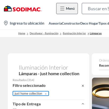
Menú
location-
Ingresa tu ubicación
Asesoría
Constructor
Deco Hogar
Tipos 
icon
Home
Decohogar - Iluminación
Iluminación Interior
Lámparas
Ordena
Recom
Iluminación Interior
Lámparas - just home collection
Resultados
(
314
)
Filtro seleccionado
just home collection
Tipo de Entrega