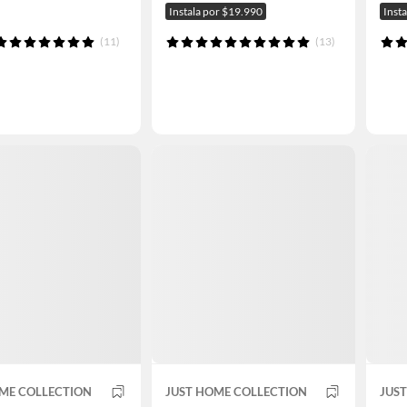
Instala por $19.990
Inst
(11)
(13)
ME COLLECTION
JUST HOME COLLECTION
JUS