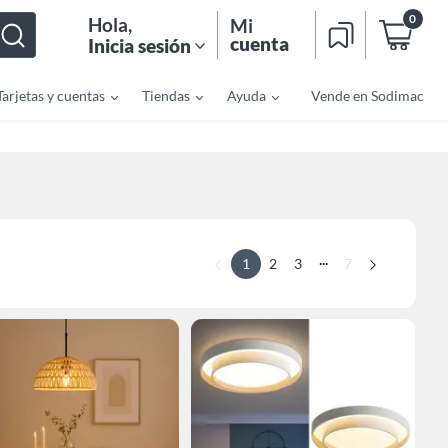
0
Hola
,
Mi
cuenta
Inicia sesión
Tarjetas y cuentas
Tiendas
Ayuda
Vende en Sodimac
...
1
2
3
7