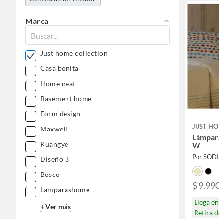
Marca
Just home collection
Casa bonita
Home neat
Basement home
Form design
JUST HO
Maxwell
Lámpar
Kuangye
W
Por SOD
Diseño 3
Bosco
$ 9.99
Lamparashome
Llega e
+ Ver más
Retira 