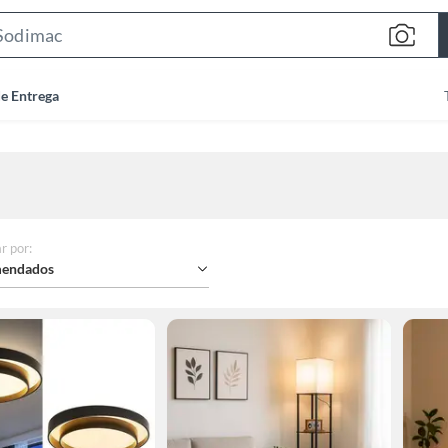
Search
Bar
de Entrega
r por
:
endados