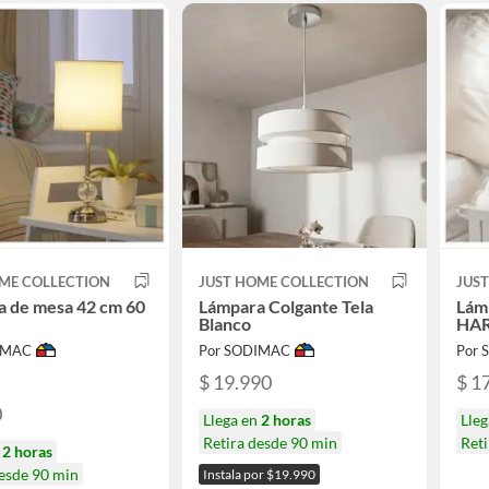
ME COLLECTION
JUST HOME COLLECTION
JUS
a de mesa 42 cm 60
Lámpara Colgante Tela
Lám
Blanco
HAR
IMAC
Por SODIMAC
Por
$ 19.990
$ 1
0
Llega en
2 horas
Lle
Retira desde 90 min
Reti
n
2 horas
desde 90 min
Instala por $19.990