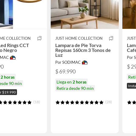
ME COLLECTION
JUST HOME COLLECTION
JUS
Led Rings CCT
Lampara de Pie Torva
Lam
io Negro
Repisas 160cm 3 Tonos de
Caf
Luz
IMAC
Por
Por SODIMAC
90
$ 2
$ 69.990
n
2 horas
Ret
Llega en
2 horas
desde 90 min
Inst
Retira desde 90 min
or $19.990
(18)
(28)