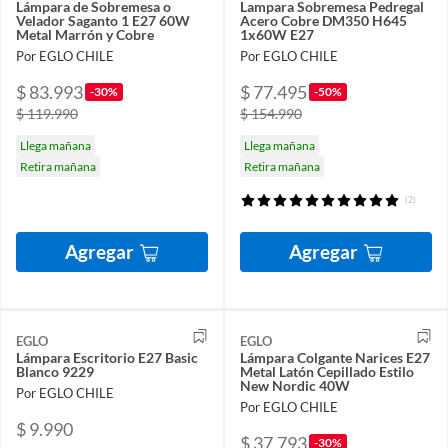
Lámpara de Sobremesa o
Lampara Sobremesa Pedregal
Velador Saganto 1 E27 60W
Acero Cobre DM350 H645
Metal Marrón y Cobre
1x60W E27
Por EGLO CHILE
Por EGLO CHILE
$ 83.993
$ 77.495
-30%
-50%
$ 119.990
$ 154.990
Llega mañana
Llega mañana
Retira mañana
Retira mañana
(2)
Agregar
Agregar
EGLO
EGLO
Lámpara Escritorio E27 Basic
Lámpara Colgante Narices E27
Blanco 9229
Metal Latón Cepillado Estilo
New Nordic 40W
Por EGLO CHILE
Por EGLO CHILE
$ 9.990
$ 37.793
-30%