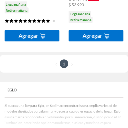
Llega mañana
$ 53.990
Retira mañana
Llega mañana
Retira mañana
(6)
Agregar
Agregar
1
EGLO
Si buscas una
lámpara Eglo
, en Sodimac encontrarás una amplia variedad de
modelos diseñados para iluminar y decorar cualquier espacio de tu hogar. Eglo
es una marca reconocida a nivel mundial por su innovación, diseño y calidad en
iluminación, ofreciendo opciones modernas, clásicas y funcionales para