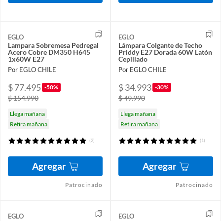
EGLO
EGLO
Lampara Sobremesa Pedregal
Lámpara Colgante de Techo
Acero Cobre DM350 H645
Priddy E27 Dorada 60W Latón
1x60W E27
Cepillado
Por EGLO CHILE
Por EGLO CHILE
$ 77.495
$ 34.993
-50%
-30%
$ 154.990
$ 49.990
Llega mañana
Llega mañana
Retira mañana
Retira mañana
(2)
(1)
Agregar
Agregar
Patrocinado
Patrocinado
EGLO
EGLO