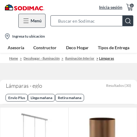
0
Inicia sesión
Menú
Search
Bar
location-
Ingresa tu ubicación
icon
Asesoría
Constructor
Deco Hogar
Tipos de Entrega
Home
Decohogar - Iluminación
Iluminación Interior
Lámparas
Lámparas - eglo
Resultados
(
30
)
Envio Plus
Llega mañana
Retira mañana