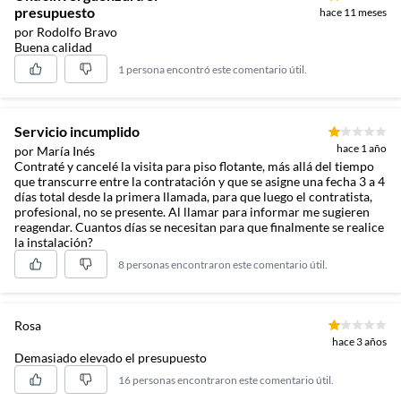
presupuesto
hace 11 meses
por Rodolfo Bravo
Buena calidad
1 persona encontró este comentario útil.
Servicio incumplido
hace 1 año
por María Inés
Contraté y cancelé la visita para piso flotante, más allá del tiempo
que transcurre entre la contratación y que se asigne una fecha 3 a 4
días total desde la primera llamada, para que luego el contratista,
profesional, no se presente. Al llamar para informar me sugieren
reagendar. Cuantos días se necesitan para que finalmente se realice
la instalación?
8 personas encontraron este comentario útil.
Rosa
hace 3 años
Demasiado elevado el presupuesto
16 personas encontraron este comentario útil.