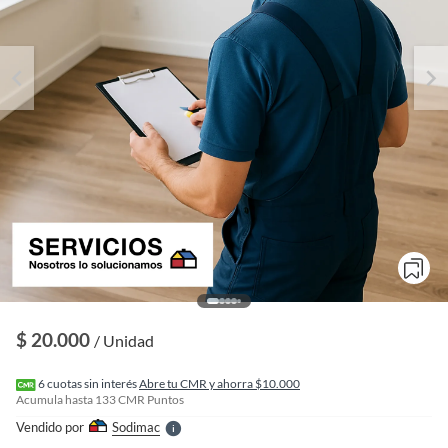
o
f
n
I
$ 20.000
/ Unidad
r
e
l
6
cuotas sin interés
Abre tu CMR y ahorra $10.000
l
Acumula hasta
133
CMR Puntos
e
Vendido por
Sodimac
S