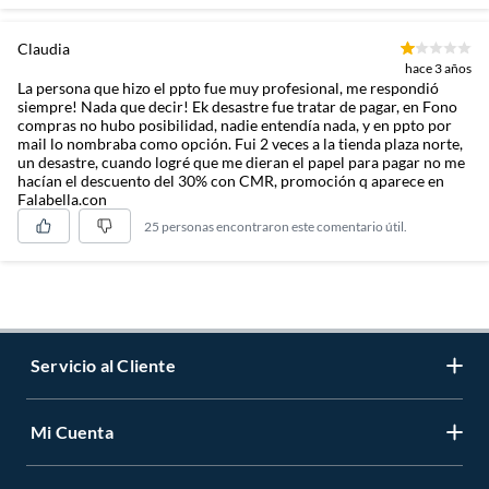
Claudia
hace 3 años
La persona que hizo el ppto fue muy profesional, me respondió
siempre! Nada que decir! Ek desastre fue tratar de pagar, en Fono
compras no hubo posibilidad, nadie entendía nada, y en ppto por
mail lo nombraba como opción. Fui 2 veces a la tienda plaza norte,
un desastre, cuando logré que me dieran el papel para pagar no me
hacían el descuento del 30% con CMR, promoción q aparece en
Falabella.con
25 personas encontraron este comentario útil.
Servicio al Cliente
Mi Cuenta
Contáctanos
Medios de Pago