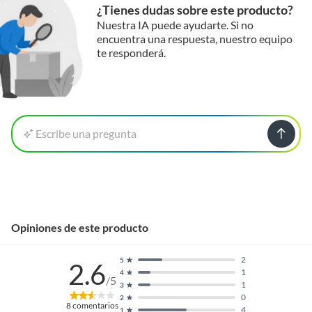
¿Tienes dudas sobre este producto?
Nuestra IA puede ayudarte. Si no
encuentra una respuesta, nuestro equipo
te responderá.
Escribe una pregunta
Opiniones de este producto
2
5
2.6
1
4
/5
1
3
0
2
8
comentarios
4
1